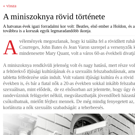
« vissza
A miniszoknya rövid története
A hatvanas évek igazi forradalmi kor volt: Beatles, első ember a Holdon, és 
továbbra is a korszak egyik legmaradandóbb ikonja.
A
vélemények megoszlanak, hogy ki találta fel a rövidített ruh
Courreges, John Bates és Jean Varon szerepel a versenyzők
mindenesetre Mary Quant, volt a város 60-as évekbeli divatjá
A miniszoknya rendkívüli jelenség volt és nagy hatású, mert része vo
a feltörekvő ifjúsági kultúrájának és a szexuális felszabadulásnak, a
tabletta felfedezése után indult. Volt valami ifjúsági kultúra és a röv
években is, és bár a fiatal nők a 20-as években sokkal inkább felszab
szexuálisan, mint elődeik, de ez elsősorban azt jelentette, hogy úgy é
randevúzniuk felügyelet nélkül, megválaszthatják jövendőbeli házastárs
csókolhatnak, mielőtt férjhez mennek. De még mindig fenyegetett az,
korlátozta a nők szexuális szabadságát: a teherbeesés.