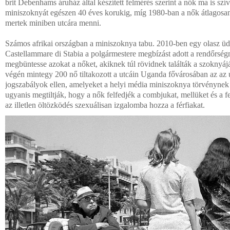
brit Debenhams áruház által készített felmérés szerint a nők ma is szí
miniszoknyát egészen 40 éves korukig, míg 1980-ban a nők átlagosa
mertek miniben utcára menni.
Számos afrikai országban a miniszoknya tabu. 2010-ben egy olasz üd
Castellammare di Stabia a polgármestere megbízást adott a rendőrsé
megbüntesse azokat a nőket, akiknek túl rövidnek találták a szoknyájá
végén mintegy 200 nő tiltakozott a utcáin Uganda fővárosában az az ú
jogszabályok ellen, amelyeket a helyi média miniszoknya törvénynek
ugyanis megtiltják, hogy a nők felfedjék a combjukat, mellüket és a 
az illetlen öltözködés szexuálisan izgalomba hozza a férfiakat.