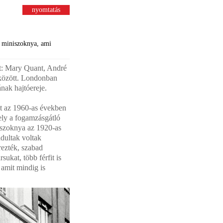
nyomtatás
a miniszoknya, ami
át: Mary Quant, André
 között. Londonban
nak hajtóereje.
lt az 1960-as években
mely a fogamzásgátló
id szoknya az 1920-as
adultak voltak
rezték, szabad
ukat, több férfit is
 amit mindig is