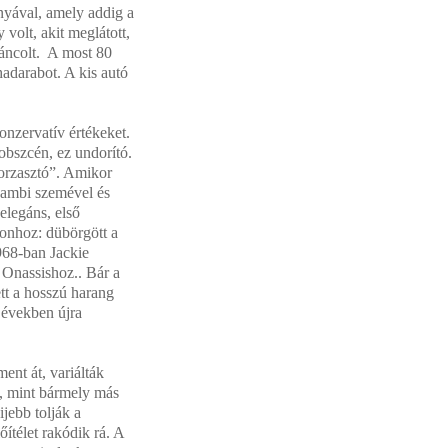
nyával, amely addig a
 volt, akit meglátott,
áncolt. A most 80
hadarabot. A kis autó
konzervatív értékeket.
obszcén, ez undorító.
borzasztó”. Amikor
 Bambi szemével és
 elegáns, első
donhoz: dübörgött a
1968-ban Jackie
 Onassishoz.. Bár a
tt a hosszú harang
 években újra
ent át, variálták
nt, mint bármely más
jebb tolják a
őítélet rakódik rá. A