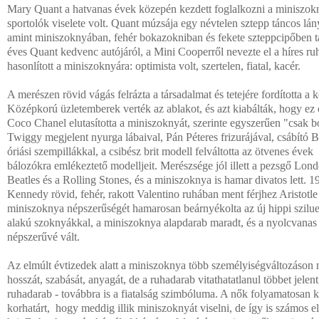
Mary Quant a hatvanas évek közepén kezdett foglalkozni a miniszok
sportolók viselete volt. Quant múzsája egy névtelen sztepp táncos lány
amint miniszoknyában, fehér bokazokniban és fekete szteppcipőben t
éves Quant kedvenc autójáról, a Mini Cooperről nevezte el a híres ru
hasonlított a miniszoknyára: optimista volt, szertelen, fiatal, kacér.
A merészen rövid vágás felrázta a társadalmat és tetejére fordította a 
Középkorú üzletemberek verték az ablakot, és azt kiabálták, hogy ez 
Coco Chanel elutasította a miniszoknyát, szerinte egyszerűen "csak 
Twiggy megjelent nyurga lábaival, Pán Péteres frizurájával, csábító
óriási szempillákkal, a csibész brit modell felváltotta az ötvenes évek
bálozókra emlékeztető modelljeit. Merészsége jól illett a pezsgő Lon
Beatles és a Rolling Stones, és a miniszoknya is hamar divatos lett. 
Kennedy rövid, fehér, rakott Valentino ruhában ment férjhez Aristotle
miniszoknya népszerűségét hamarosan beárnyékolta az új hippi szilue
alakú szoknyákkal, a miniszoknya alapdarab maradt, és a nyolcvanas
népszerűvé vált.
Az elmúlt évtizedek alatt a miniszoknya több személyiségváltozáson m
hosszát, szabását, anyagát, de a ruhadarab vitathatatlanul többet jele
ruhadarab - továbbra is a fiatalság szimbóluma. A nők folyamatosan ki
korhatárt, hogy meddig illik miniszoknyát viselni, de így is számos el