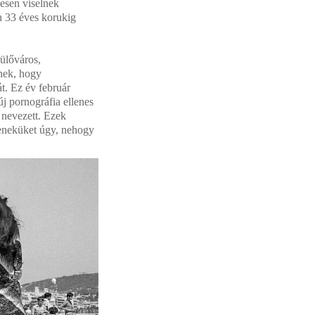
vesen viselnek
n 33 éves korukig
ülőváros,
gnek, hogy
t. Ez év február
j pornográfia ellenes
 nevezett. Ezek
feneküket úgy, nehogy