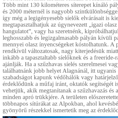
Több mint 130 kilométeres síterepet kínáló pál
és 2000 méternél is nagyobb szintkülönbséggel
így még a legigényesebb síelők elvárásait is kiel
megtapasztalhatjuk az úgynevezett „igazi olasz 
hangulatot”, vagy ha szeretnénk, kipróbálhatj
leghosszabb és legizgalmasabb pályán kívüli pá
mennyei olasz ínyencségeket kóstolhatunk. A 
rendkívül változatosak, nagy kiterjedésük mia
inkább a tapasztaltabb síelőknek és a freeride-
ajánlják. Ha a szűzhavas síelés szerelmesei va
találhatnánk jobb helyet Alagnánál, itt ugyanis
szabadságot kapunk védőhálók vagy határjelző
érdeklődünk a műfaj iránt, oktatók segítségét i
vehetjük, akik megtanítanak a szűzhavazás és a
minden apró trükkjére. A területen előszeretett
többnapos sítúrákat az Alpokban, ahol kevésbé
gyönyörű részekkel ismertetik meg az érdekl