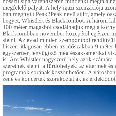
hosszú sípályarendszeren mindenki megtalálhat
megfelelő pályát. A hely igazi szenzációja azo
ban megnyílt Peak2Peak nevű sílift, amely össz
hegyet, Whistlert és Blackcombot. A három ki
400 méter magasból csodálhatjuk meg a környé
Blackcombban november közepétől egészen má
síelni. Az évad minden szempontból rendkívül
hiszen átlagosan ebben az időszakban 9 méter 
egyszerűen lenyűgöző még észak-amerikai vis
is. Ám Whistler nagyszerű hely azok számára i
szeretnek síelni, a fürdőhelyek, az éttermek és 
programok sorának köszönhetően. A városban 
zene és koncertek szórakoztatják az érdeklődőt