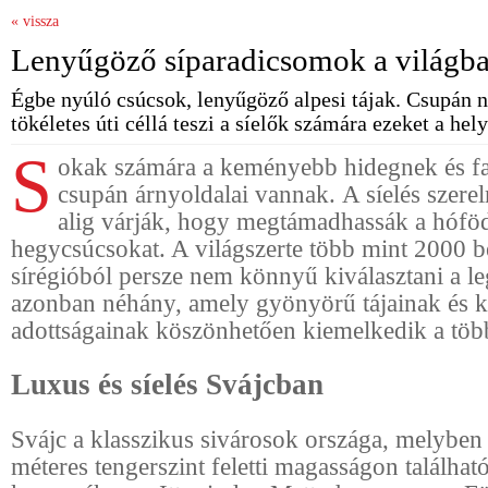
« vissza
Lenyűgöző síparadicsomok a világb
Égbe nyúló csúcsok, lenyűgöző alpesi tájak. Csupán 
tökéletes úti céllá teszi a síelők számára ezeket a hely
S
okak számára a keményebb hidegnek és 
csupán árnyoldalai vannak. A síelés szere
alig várják, hogy megtámadhassák a hófö
hegycsúcsokat. A világszerte több mint 2000 b
sírégióból persze nem könnyű kiválasztani a l
azonban néhány, amely gyönyörű tájainak és k
adottságainak köszönhetően kiemelkedik a töb
Luxus és síelés Svájcban
Svájc a klasszikus sivárosok országa, melyben
méteres tengerszint feletti magasságon találhat