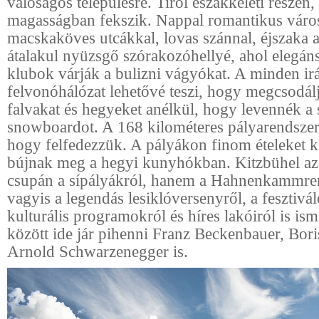
valóságos településre. Tirol északkeleti részén
magasságban fekszik. Nappal romantikus váro
macskaköves utcákkal, lovas szánnal, éjszaka
átalakul nyüzsgő szórakozóhellyé, ahol elegán
klubok várják a bulizni vágyókat. A minden ir
felvonóhálózat lehetővé teszi, hogy megcsodál
falvakat és hegyeket anélkül, hogy levennék a 
snowboardot. A 168 kilométeres pályarendszer 
hogy felfedezzük. A pályákon finom ételeket k
bújnak meg a hegyi kunyhókban. Kitzbühel a
csupán a sípályákról, hanem a Hahnenkammre
vagyis a legendás lesiklóversenyről, a fesztivál
kulturális programokról és híres lakóiról is is
között ide jár pihenni Franz Beckenbauer, Bori
Arnold Schwarzenegger is.