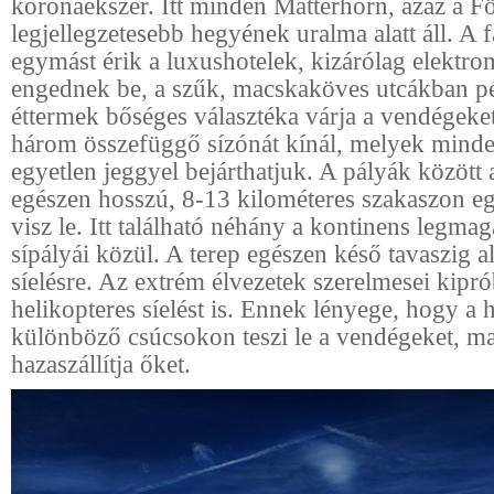
koronaékszer. Itt minden Matterhorn, azaz a F
legjellegzetesebb hegyének uralma alatt áll. A f
egymást érik a luxushotelek, kizárólag elektro
engednek be, a szűk, macskaköves utcákban p
éttermek bőséges választéka várja a vendégeke
három összefüggő sízónát kínál, melyek minde
egyetlen jeggyel bejárthatjuk. A pályák között
egészen hosszú, 8-13 kilométeres szakaszon eg
visz le. Itt található néhány a kontinens legm
sípályái közül. A terep egészen késő tavaszig 
síelésre. Az extrém élvezetek szerelmesei kipró
helikopteres síelést is. Ennek lényege, hogy a 
különböző csúcsokon teszi le a vendégeket, m
hazaszállítja őket.