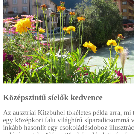
Középszintű síelők kedvence
Az ausztriai Kitzbühel tökéletes példa arra, mi 
egy középkori falu világhírű síparadicsommá v
inkább hasonlít egy csokoládésdoboz illusztrác