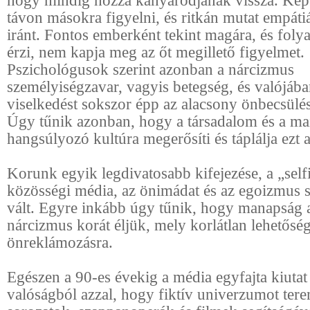
hogy mindig hozzá kanyarodjanak vissza. Kép
távon másokra figyelni, és ritkán mutat empáti
iránt. Fontos emberként tekint magára, és fol
érzi, nem kapja meg az őt megillető figyelmet.
Pszichológusok szerint azonban a nárcizmus
személyiségzavar, vagyis betegség, és valójába
viselkedést sokszor épp az alacsony önbecsülé
Úgy tűnik azonban, hogy a társadalom és a ma
hangsúlyozó kultúra megerősíti és táplálja ezt a
Korunk egyik legdivatosabb kifejezése, a „self
közösségi média, az önimádat és az egoizmus 
vált. Egyre inkább úgy tűnik, hogy manapság a 
nárcizmus korát éljük, mely korlátlan lehetőség
önreklámozásra.
Egészen a 90-es évekig a média egyfajta kiutat 
valóságból azzal, hogy fiktív univerzumot tere