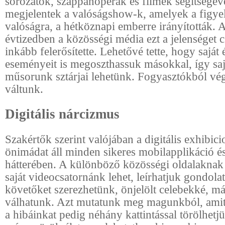
sorozatok, szappanoperák és filmek segítségév
megjelentek a valóságshow-k, amelyek a figye
valóságra, a hétköznapi emberre irányították. 
évtizedben a közösségi média ezt a jelenséget 
inkább felerősítette. Lehetővé tette, hogy saját 
eseményeit is megoszthassuk másokkal, így saj
műsorunk sztárjai lehetünk. Fogyasztókból vé
váltunk.
Digitális nárcizmus
Szakértők szerint valójában a digitális exhibic
önimádat áll minden sikeres mobilapplikáció é
hátterében. A különböző közösségi oldalakna
saját videocsatornánk lehet, leírhatjuk gondolat
követőket szerezhetünk, önjelölt celebekké, m
válhatunk. Azt mutatunk meg magunkból, amit
a hibáinkat pedig néhány kattintással törölhetj