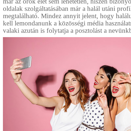
már az örök élet sem lehetetlen, hiszen bizony
oldalak szolgáltatásában már a halál utáni profi
megtalálható. Mindez annyit jelent, hogy halá
kell lemondanunk a közösségi média használatr
valaki azután is folytatja a posztolást a nevünk