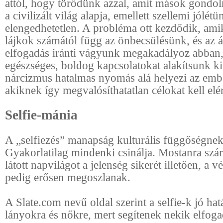
attól, hogy törődünk azzal, amit mások gondol
a civilizált világ alapja, emellett szellemi jólét
elengedhetetlen. A probléma ott kezdődik, ami
lájkok számától függ az önbecsülésünk, és az 
elfogadás iránti vágyunk megakadályoz abban
egészséges, boldog kapcsolatokat alakítsunk ki.
nárcizmus hatalmas nyomás alá helyezi az emb
akiknek így megvalósíthatatlan célokat kell elé
Selfie-mánia
A „selfiezés” manapság kulturális függőségnek
Gyakorlatilag mindenki csinálja. Mostanra szá
látott napvilágot a jelenség sikerét illetően, a
pedig erősen megoszlanak.
A Slate.com nevű oldal szerint a selfie-k jó ha
lányokra és nőkre, mert segítenek nekik elfoga