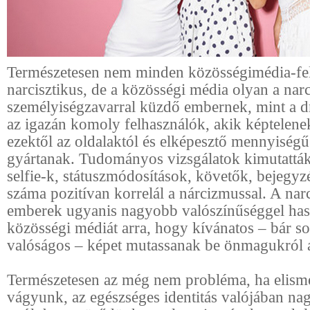
Természetesen nem minden közösségimédia-fe
narcisztikus, de a közösségi média olyan a narc
személyiségzavarral küzdő embernek, mint a d
az igazán komoly felhasználók, akik képtelene
ezektől az oldalaktól és elképesztő mennyiségű
gyártanak. Tudományos vizsgálatok kimutatták
selfie-k, státuszmódosítások, követők, bejegyz
száma pozitívan korrelál a nárcizmussal. A narc
emberek ugyanis nagyobb valószínűséggel has
közösségi médiát arra, hogy kívánatos – bár s
valóságos – képet mutassanak be önmagukról a
Természetesen az még nem probléma, ha elism
vágyunk, az egészséges identitás valójában n