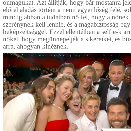
önmagukat. Azt állítják, hogy bár mostanra jel
előrehaladás történt a nemi egyenlőség felé, s
mindig abban a tudatban nő fel, hogy a nőnek 
szerénynek kell lennie, és a magabiztosság egy
beképzeltséggel. Ezzel ellentétben a selfie-k ar
nőket, hogy megünnepeljék a sikereiket, és b
arra, ahogyan kinéznek.