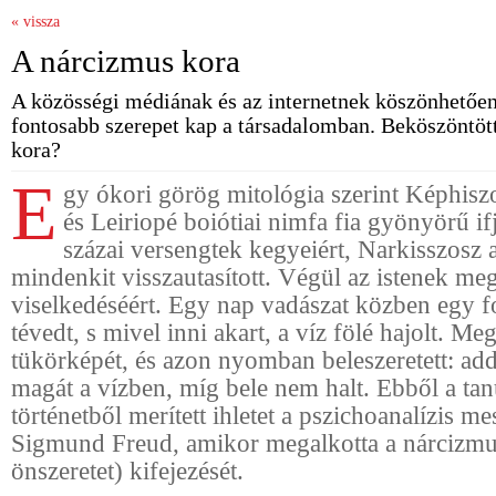
« vissza
A nárcizmus kora
A közösségi médiának és az internetnek köszönhetően
fontosabb szerepet kap a társadalomban. Beköszöntöt
kora?
E
gy ókori görög mitológia szerint Képhisz
és Leiriopé boiótiai nimfa fia gyönyörű if
százai versengtek kegyeiért, Narkisszosz
mindenkit visszautasított. Végül az istenek me
viselkedéséért. Egy nap vadászat közben egy fo
tévedt, s mivel inni akart, a víz fölé hajolt. Meg
tükörképét, és azon nyomban beleszeretett: ad
magát a vízben, míg bele nem halt. Ebből a ta
történetből merített ihletet a pszichoanalízis me
Sigmund Freud, amikor megalkotta a nárcizmu
önszeretet) kifejezését.