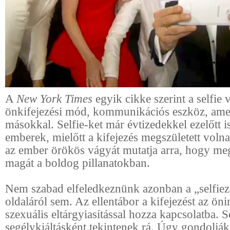
A
New York Times
egyik cikke szerint a selfie 
önkifejezési mód, kommunikációs eszköz, ame
másokkal. Selfie-ket már évtizedekkel ezelőtt is
emberek, mielőtt a kifejezés megszületett voln
az ember örökös vágyát mutatja arra, hogy me
magát a boldog pillanatokban.
Nem szabad elfeledkeznünk azonban a „selfiez
oldaláról sem. Az ellentábor a kifejezést az öni
szexuális eltárgyiasítással hozza kapcsolatba. 
segélykiáltásként tekintenek rá. Úgy gondolják,