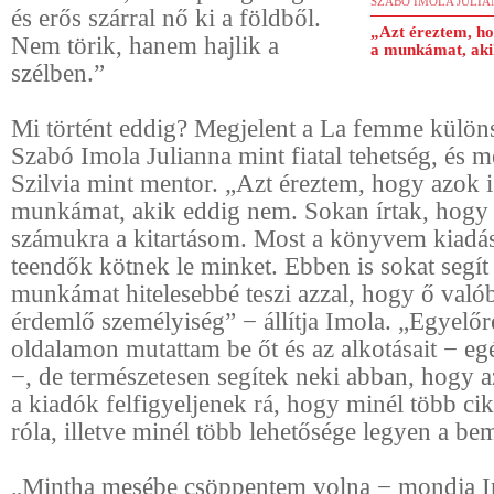
SZABÓ IMOLA JULI
és erős szárral nő ki a földből.
„Azt éreztem, ho
Nem törik, hanem hajlik a
a munkámat, aki
szélben.”
Mi történt eddig? Megjelent a La femme külö
Szabó Imola Julianna mint fiatal tehetség, és m
Szilvia mint mentor. „Azt éreztem, hogy azok i
munkámat, akik eddig nem. Sokan írtak, hogy 
számukra a kitartásom. Most a könyvem kiadás
teendők kötnek le minket. Ebben is sokat segít 
munkámat hitelesebbé teszi azzal, hogy ő valób
érdemlő személyiség” − állítja Imola. „Egyelő
oldalamon mutattam be őt és az alkotásait − egés
−, de természetesen segítek neki abban, hogy a
a kiadók felfigyeljenek rá, hogy minél több ci
róla, illetve minél több lehetősége legyen a be
„Mintha mesébe csöppentem volna − mondja I