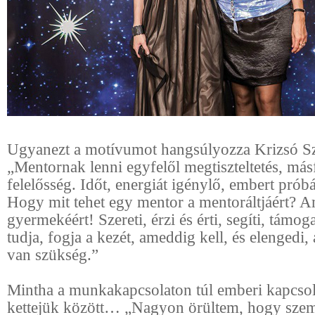
Ugyanezt a motívumot hangsúlyozza Krizsó Szi
„Mentornak lenni egyfelől megtiszteltetés, más
felelősség. Időt, energiát igénylő, embert próbá
Hogy mit tehet egy mentor a mentoráltjáért? A
gyermekéért! Szereti, érzi és érti, segíti, támog
tudja, fogja a kezét, ameddig kell, és elengedi,
van szükség.”
Mintha a munkakapcsolaton túl emberi kapcsola
kettejük között… „Nagyon örültem, hogy szem