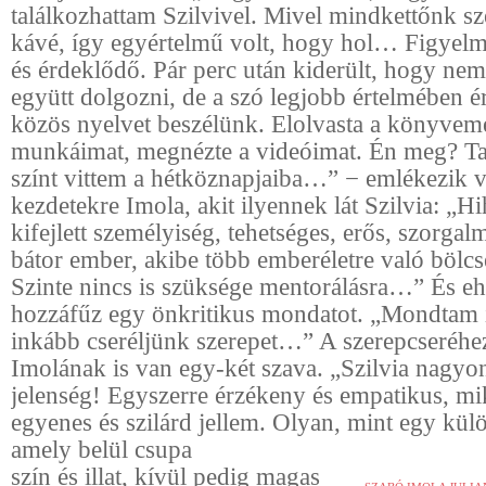
találkozhattam Szilvivel. Mivel mindkettőnk s
kávé, így egyértelmű volt, hogy hol… Figyelm
és érdeklődő. Pár perc után kiderült, hogy ne
együtt dolgozni, de a szó legjobb értelmében é
közös nyelvet beszélünk. Elolvasta a könyveme
munkáimat, megnézte a videóimat. Én meg? Ta
színt vittem a hétköznapjaiba…” − emlékezik v
kezdetekre Imola, akit ilyennek lát Szilvia: „Hi
kifejlett személyiség, tehetséges, erős, szorgalm
bátor ember, akibe több emberéletre való bölcs
Szinte nincs is szüksége mentorálásra…” És e
hozzáfűz egy önkritikus mondatot. „Mondtam 
inkább cseréljünk szerepet…” A szerepcseréhe
Imolának is van egy-két szava. „Szilvia nagyo
jelenség! Egyszerre érzékeny és empatikus, m
egyenes és szilárd jellem. Olyan, mint egy külö
amely belül csupa
szín és illat, kívül pedig magas