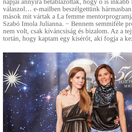
napjai annyira betáblázottak, hogy ő is inkább
válaszol… e-mailben beszélgettünk hármasba
mások mit vártak a La femme mentorprogramjá
Szabó Imola Julianna. − Bennem semmiféle p
nem volt, csak kíváncsiság és bizalom. Az a te
tortán, hogy kaptam egy kísérőt, aki fogja a k