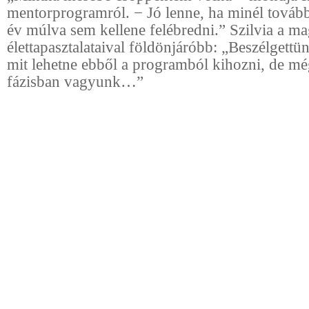
mentorprogramról. − Jó lenne, ha minél tovább 
év múlva sem kellene felébredni.” Szilvia a m
élettapasztalataival földönjáróbb: „Beszélgettü
mit lehetne ebből a programból kihozni, de mé
fázisban vagyunk…”