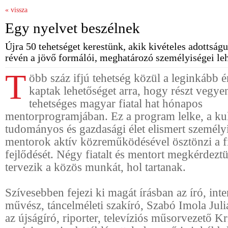
« vissza
Egy nyelvet beszélnek
Újra 50 tehetséget kerestünk, akik kivételes adottság
révén a jövő formálói, meghatározó személyiségei le
T
öbb száz ifjú tehetség közül a leginkább
kaptak lehetőséget arra, hogy részt vegye
tehetséges magyar fiatal hat hónapos
mentorprogramjában. Ez a program lelke, a kul
tudományos és gazdasági élet elismert személyi
mentorok aktív közreműködésével ösztönzi a fi
fejlődését. Négy fiatalt és mentort megkérdez
tervezik a közös munkát, hol tartanak.
Szívesebben fejezi ki magát írásban az író, inte
művész, táncelméleti szakíró, Szabó Imola Juli
az újságíró, riporter, televíziós műsorvezető Kr