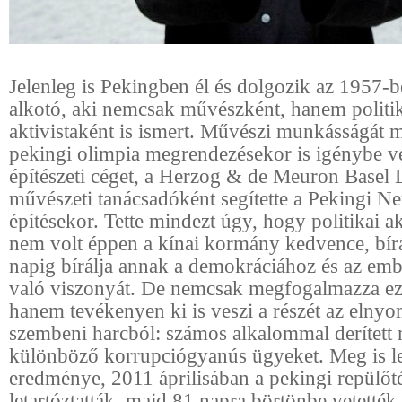
Jelenleg is Pekingben él és dolgozik az 1957-be
alkotó, aki nemcsak művészként, hanem politi
aktivistaként is ismert. Művészi munkásságát 
pekingi olimpia megrendezésekor is igénybe vet
építészeti céget, a Herzog & de Meuron Basel L
művészeti tanácsadóként segítette a Pekingi N
építésekor. Tette mindezt úgy, hogy politikai ak
nem volt éppen a kínai kormány kedvence, bírá
napig bírálja annak a demokráciához és az em
való viszonyát. De nemcsak megfogalmazza eze
hanem tevékenyen ki is veszi a részét az elnyo
szembeni harcból: számos alkalommal derített 
különböző korrupciógyanús ügyeket. Meg is le
eredménye, 2011 áprilisában a pekingi repülőt
letartóztatták, majd 81 napra börtönbe vetették