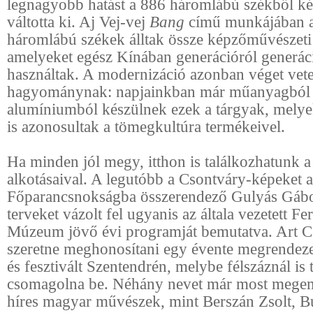
legnagyobb hatást a 886 háromlábú székből k
váltotta ki. Aj Vej-vej
Bang
című munkájában 
háromlábú székek álltak össze képzőművészeti 
amelyeket egész Kínában generációról generác
használtak. A modernizáció azonban véget vete
hagyománynak: napjainkban már műanyagból
alumíniumból készülnek ezek a tárgyak, mely
is azonosultak a tömegkultúra termékeivel.
Ha minden jól megy, itthon is találkozhatunk 
alkotásaival. A legutóbb a Csontváry-képeket 
Főparancsnokságba összerendező Gulyás Gábo
terveket vázolt fel ugyanis az általa vezetett F
Múzeum jövő évi programját bemutatva. Art C
szeretne meghonosítani egy évente megrendez
és fesztivált Szentendrén, melybe félszáznál is t
csomagolna be. Néhány nevet már most megemlí
híres magyar művészek, mint Berszán Zsolt, B