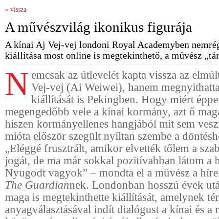
« vissza
A művészvilág ikonikus figurája
A kínai Aj Vej-vej londoni Royal Academyben nemrég
kiállítása most online is megtekinthető, a művész „tá
N
emcsak az útlevelét kapta vissza az elmúl
Vej-vej (Ai Weiwei), hanem megnyithatta
kiállítását is Pekingben. Hogy miért épp
megengedőbb vele a kínai kormány, azt ő maga
hiszen kormányellenes hangjából mit sem veszí
mióta először szegült nyíltan szembe a döntés
„Eléggé frusztrált, amikor elvették tőlem a sza
jogát, de ma már sokkal pozitívabban látom a
Nyugodt vagyok” – mondta el a művész a hírek
The Guardian
nek. Londonban hosszú évek utá
maga is megtekinthette kiállítását, amelynek té
anyagválasztásával indít dialógust a kínai és a 