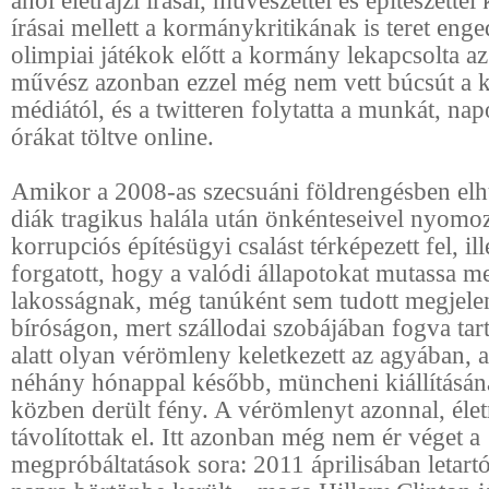
ahol életrajzi írásai, művészettel és építészettel
írásai mellett a kormánykritikának is teret enge
olimpiai játékok előtt a kormány lekapcsolta az 
művész azonban ezzel még nem vett búcsút a 
médiától, és a twitteren folytatta a munkát, na
órákat töltve online.
Amikor a 2008-as szecsuáni földrengésben elh
diák tragikus halála után önkénteseivel nyomo
korrupciós építésügyi csalást térképezett fel, ill
forgatott, hogy a valódi állapotokat mutassa m
lakosságnak, még tanúként sem tudott megjele
bíróságon, mert szállodai szobájában fogva tart
alatt olyan vérömleny keletkezett az agyában, 
néhány hónappal később, müncheni kiállításána
közben derült fény. A vérömlenyt azonnal, éle
távolítottak el. Itt azonban még nem ér véget a
megpróbáltatások sora: 2011 áprilisában letartó