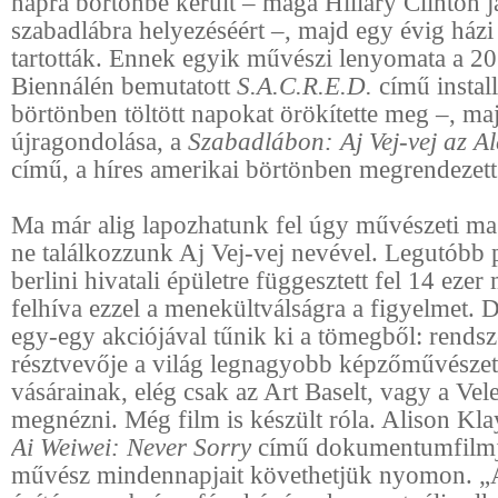
napra börtönbe került – maga Hillary Clinton j
szabadlábra helyezéséért –, majd egy évig házi
tartották. Ennek egyik művészi lenyomata a 20
Biennálén bemutatott
S.A.C.R.E.D.
című instal
börtönben töltött napokat örökítette meg –, ma
újragondolása, a
Szabadlábon: Aj Vej-vej az A
című, a híres amerikai börtönben megrendezett k
Ma már alig lapozhatunk fel úgy művészeti ma
ne találkozzunk Aj Vej-vej nevével. Legutóbb 
berlini hivatali épületre függesztett fel 14 eze
felhíva ezzel a menekültválságra a figyelmet.
egy-egy akciójával tűnik ki a tömegből: rendsz
résztvevője a világ legnagyobb képzőművészeti 
vásárainak, elég csak az Art Baselt, vagy a Vel
megnézni. Még film is készült róla. Alison Kl
Ai Weiwei:
Never Sorry
című dokumentumfilmj
művész mindennapjait követhetjük nyomon. „A