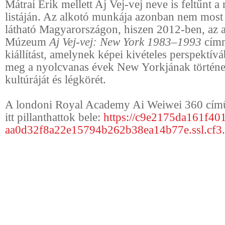
Mátrai Erik mellett Aj Vej-vej neve is feltűnt
listáján. Az alkotó munkája azonban nem most 
látható Magyarországon, hiszen 2012-ben, az a
Múzeum
Aj Vej-vej: New York 1983–1993
címm
kiállítást, amelynek képei kivételes perspektív
meg a nyolcvanas évek New Yorkjának történe
kultúráját és légkörét.
A londoni Royal Academy Ai Weiwei 360 című 
itt pillanthattok bele:
https://c9e2175da161f40
aa0d32f8a22e15794b262b38ea14b77e.ssl.cf3.