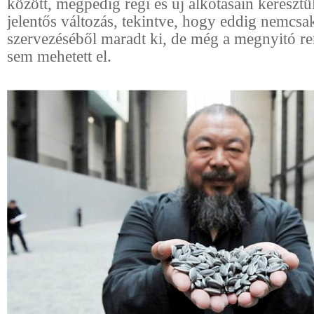
között, mégpedig régi és új alkotásain kereszt
jelentős változás, tekintve, hogy eddig nemcsak
szervezéséből maradt ki, de még a megnyitó r
sem mehetett el.