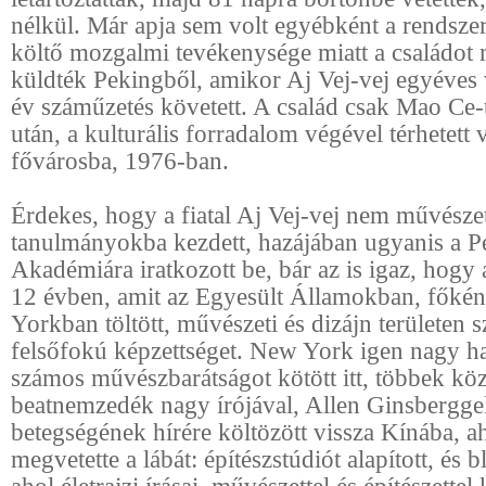
nélkül. Már apja sem volt egyébként a rendsze
költő mozgalmi tevékenysége miatt a családot
küldték Pekingből, amikor Aj Vej-vej egyéves 
év száműzetés követett. A család csak Mao Ce-
után, a kulturális forradalom végével térhetett 
fővárosba, 1976-ban.
Érdekes, hogy a fiatal Aj Vej-vej nem művésze
tanulmányokba kezdett, hazájában ugyanis a P
Akadémiára iratkozott be, bár az is igaz, hogy 
12 évben, amit az Egyesült Államokban, főké
Yorkban töltött, művészeti és dizájn területen s
felsőfokú képzettséget. New York igen nagy hat
számos művészbarátságot kötött itt, többek köz
beatnemzedék nagy írójával, Allen Ginsberggel
betegségének hírére költözött vissza Kínába, a
megvetette a lábát: építészstúdiót alapított, és b