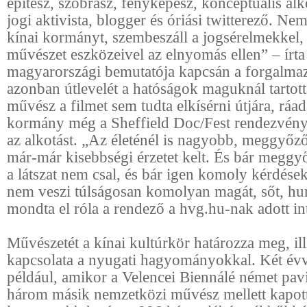
építész, szobrász, fényképész, konceptuális al
jogi aktivista, blogger és óriási twitterező. Nem 
kínai kormányt, szembeszáll a jogsérelmekkel,
művészet eszközeivel az elnyomás ellen” – írta
magyarországi bemutatója kapcsán a forgalma
azonban útlevelét a hatóságok maguknál tartot
művész a filmet sem tudta elkísérni útjára, ráad
kormány még a Sheffield Doc/Fest rendezvényről
az alkotást. „Az életénél is nagyobb, meggyőz
már-már kisebbségi érzetet kelt. És bár megg
a látszat nem csal, és bár igen komoly kérdések
nem veszi túlságosan komolyan magát, sőt, h
mondta el róla a rendező a hvg.hu-nak adott in
Művészetét a kínai kultúrkör határozza meg, il
kapcsolata a nyugati hagyományokkal. Két évve
például, amikor a Velencei Biennálé német pav
három másik nemzetközi művész mellett kapott