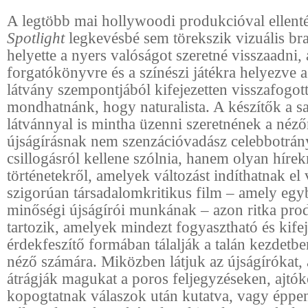
A legtöbb mai hollywoodi produkcióval ellent
Spotlight
legkevésbé sem törekszik vizuális br
helyette a nyers valóságot szeretné visszaadni, 
forgatókönyvre és a színészi játékra helyezve 
látvány szempontjából kifejezetten visszafogott 
mondhatnánk, hogy naturalista. A készítők a sa
látvánnyal is mintha üzenni szeretnének a néző
újságírásnak nem szenzációvadász celebbotrán
csillogásról kellene szólnia, hanem olyan hírekr
történetekről, amelyek változást indíthatnak el
szigorúan társadalomkritikus film – amely egybe
minőségi újságírói munkának – azon ritka pro
tartozik, amelyek mindezt fogyasztható és kifej
érdekfeszítő formában tálalják a talán kezdetb
néző számára. Miközben látjuk az újságírókat
átrágják magukat a poros feljegyzéseken, ajtó
kopogtatnak válaszok után kutatva, vagy éppe