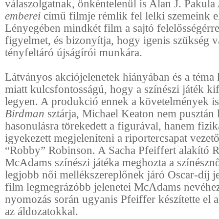
válaszolgatnak, önkéntelenül is Alan J. Pakula
emberei
című filmje rémlik fel lelki szemeink el
Lényegében mindkét film a sajtó felelősségérre 
figyelmet, és bizonyítja, hogy igenis szükség v
tényfeltáró újságírói munkára.
Látványos akciójelenetek hiányában és a téma
miatt kulcsfontosságú, hogy a színészi játék ki
legyen. A produkció ennek a követelmények is
Birdman
sztárja, Michael Keaton nem pusztán l
hasonulásra törekedett a figurával, hanem fizika
igyekezett megjeleníteni a riportercsapat vezető
“Robby” Robinson. A Sacha Pfeiffert alakító 
McAdams színészi játéka meghozta a színészn
legjobb női mellékszereplőnek járó Oscar-díj jel
film legmegrázóbb jelenetei McAdams nevéhez
nyomozás során ugyanis Pfeiffer készítette el a
az áldozatokkal.