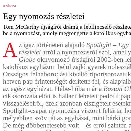
« vissza
Egy nyomozás részletei
Tom McCarthy újságírói drámája lebilincselő részlet
be a nyomozást, amely megrengette a katolikus egyhá
A
z igaz történeten alapuló
Spotlight – Egy
részletei
arról a nyomozásról szól, amell
Globe
oknyomozó újságírói 2002-ben lel
katolikus egyházon belül zajló gyerekmolesztá
Országos felháborodást kiváltó riportsorozatu
hetven pap érintettségét derítette fel, és alapja
az egész egyházat. Hébe-hóba már a
Boston G
cikksorozata előtt is hallani lehetett pedofil pa
visszaéléseiről, ezek azonban elszigetelt esetek
Spotlight-csapat nyomozása viszont feltárta, ho
mélyebben szövi át az egyházat, mint bárki go
De még döbbenetesebb volt – és erről szintén a