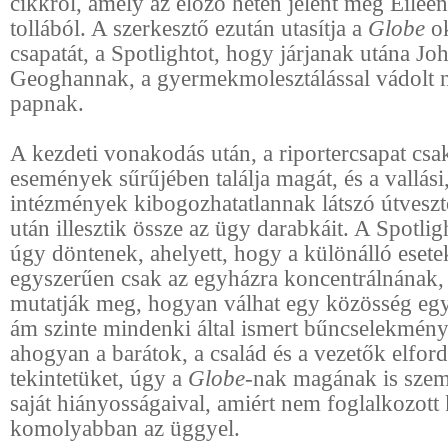
cikkről, amely az előző héten jelent meg Eil
tollából. A szerkesztő ezután utasítja a
Globe
o
csapatát, a Spotlightot, hogy járjanak utána Jo
Geoghannak, a gyermekmolesztálással vádolt 
papnak.
A kezdeti vonakodás után, a riportercsapat cs
események sűrűjében találja magát, és a vallási, 
intézmények kibogozhatatlannak látszó útvesz
után illesztik össze az ügy darabkáit. A Spotlig
úgy döntenek, ahelyett, hogy a különálló esete
egyszerűen csak az egyházra koncentrálnának,
mutatják meg, hogyan válhat egy közösség eg
ám szinte mindenki által ismert bűncselekmény
ahogyan a barátok, a család és a vezetők elford
tekintetüket, úgy a
Globe-
nak magának is szem
saját hiányosságaival, amiért nem foglalkozott
komolyabban az üggyel.