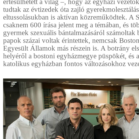
értesülhetett a világ –, hogy az egyházi vezet
tudtak az évtizedek óta zajló gyerekmolesztálás
eltussolásukban is aktívan közreműködtek. A 
csaknem 600 írása jelent meg a témában, és tö
gyermek szexuális bántalmazásáról számoltak 
papok százai voltak érintettek, nemcsak Bosto
Egyesült Államok más részein is. A botrány el
helyéről a bostoni egyházmegye püspökét, és a
katolikus egyházban fontos változásokhoz veze