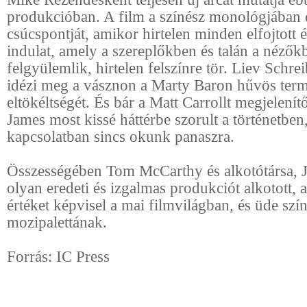
produkcióban. A film a színész monológjában é
csúcspontját, amikor hirtelen minden elfojtott 
indulat, amely a szereplőkben és talán a nézők
felgyülemlik, hirtelen felszínre tör. Liev Schre
idézi meg a vásznon a Marty Baron hűvös term
eltökéltségét. És bár a Matt Carrollt megjelení
James most kissé háttérbe szorult a történetben
kapcsolatban sincs okunk panaszra.
Összességében Tom McCarthy és alkotótársa, 
olyan eredeti és izgalmas produkciót alkotott, 
értéket képvisel a mai filmvilágban, és üde szín
mozipalettának.
Forrás: IC Press