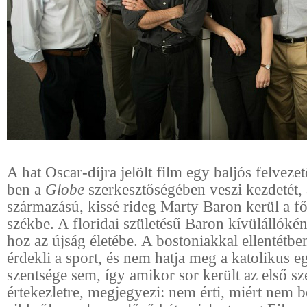
A hat Oscar-díjra jelölt film egy baljós felveze
ben a
Globe
szerkesztőségében veszi kezdetét, 
származású, kissé rideg Marty Baron kerül a fő
székbe. A floridai születésű Baron kívülállókén
hoz az újság életébe. A bostoniakkal ellentétb
érdekli a sport, és nem hatja meg a katolikus 
szentsége sem, így amikor sor került az első sz
értekezletre, megjegyezi: nem érti, miért nem b