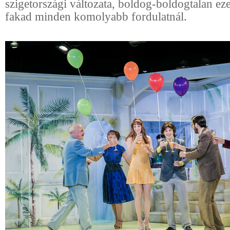
szigetországi változata, boldog-boldogtalan ez
fakad minden komolyabb fordulatnál.