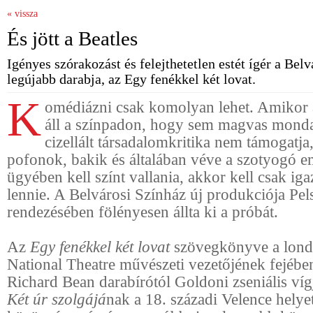
« vissza
És jött a Beatles
Igényes szórakozást és felejthetetlen estét ígér a Bel
legújabb darabja, az Egy fenékkel két lovat.
K
omédiázni csak komolyan lehet. Amikor 
áll a színpadon, hogy sem magvas mond
cizellált társadalomkritika nem támogatja
pofonok, bakik és általában véve a szotyogó e
ügyében kell színt vallania, akkor kell csak ig
lennie. A Belvárosi Színház új produkciója Pe
rendezésében fölényesen állta ki a próbát.
Az
Egy fenékkel két lovat
szövegkönyve a lond
National Theatre művészeti vezetőjének fejében
Richard Bean darabírótól Goldoni zseniális víg
Két úr szolgájá
nak a 18. századi Velence helye