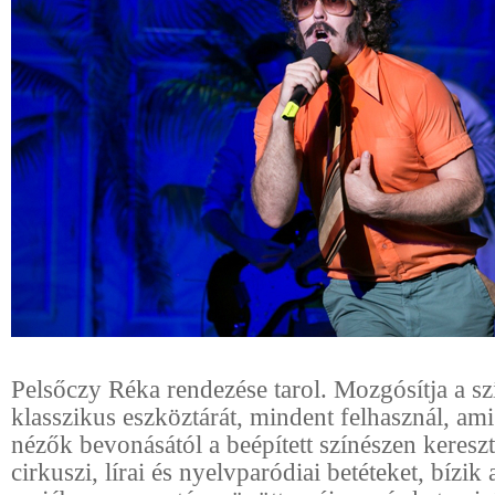
Pelsőczy Réka rendezése tarol. Mozgósítja a s
klasszikus eszköztárát, mindent felhasznál, ami
nézők bevonásától a beépített színészen kereszt
cirkuszi, lírai és nyelvparódiai betéteket, bízik