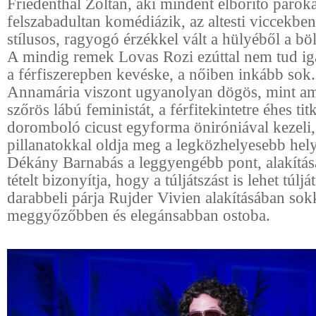
Friedenthal Zoltán, aki mindent elborító parókáj
felszabadultan komédiázik, az altesti viccekben 
stílusos, ragyogó érzékkel vált a hülyéből a böl
A mindig remek Lovas Rozi ezúttal nem tud iga
a férfiszerepben kevéske, a nőiben inkább sok
Annamária viszont ugyanolyan dögös, mint am
szőrös lábú feministát, a férfitekintetre éhes tit
doromboló cicust egyforma öniróniával kezeli
pillanatokkal oldja meg a legközhelyesebb hely
Dékány Barnabás a leggyengébb pont, alakítás
tételt bizonyítja, hogy a túljátszást is lehet túljá
darabbeli párja Rujder Vivien alakításában sok
meggyőzőbben és elegánsabban ostoba.