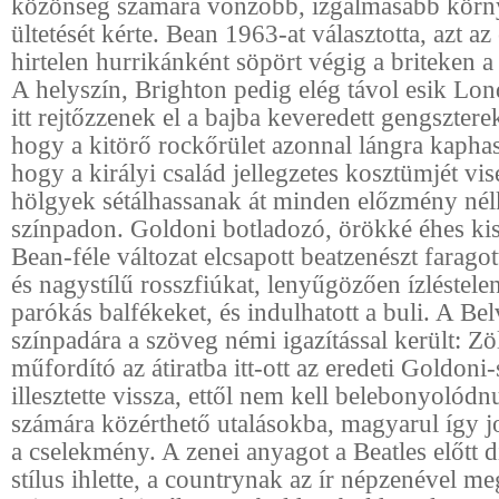
közönség számára vonzóbb, izgalmasabb körn
ültetését kérte. Bean 1963-at választotta, azt az
hirtelen hurrikánként söpört végig a briteken a
A helyszín, Brighton pedig elég távol esik Lo
itt rejtőzzenek el a bajba keveredett gengszterek
hogy a kitörő rockőrület azonnal lángra kapha
hogy a királyi család jellegzetes kosztümjét vis
hölgyek sétálhassanak át minden előzmény nél
színpadon. Goldoni botladozó, örökké éhes ki
Bean-féle változat elcsapott beatzenészt faragott
és nagystílű rosszfiúkat, lenyűgözően ízléstele
parókás balfékeket, és indulhatott a buli. A Bel
színpadára a szöveg némi igazítással került: Z
műfordító az átiratba itt-ott az eredeti Goldoni
illesztette vissza, ettől nem kell belebonyolódn
számára közérthető utalásokba, magyarul így 
a cselekmény. A zenei anyagot a Beatles előtt d
stílus ihlette, a countrynak az ír népzenével m