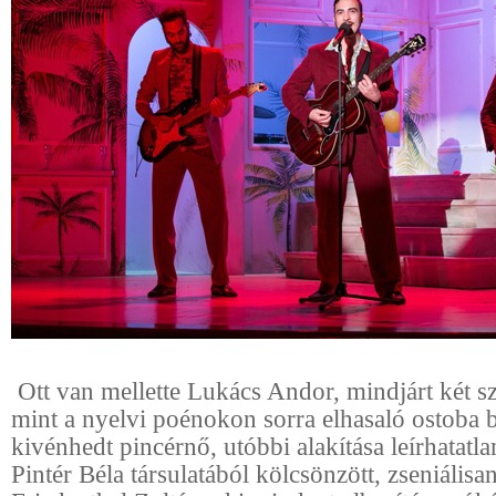
Ott van mellette Lukács Andor, mindjárt két sz
mint a nyelvi poénokon sorra elhasaló ostoba 
kivénhedt pincérnő, utóbbi alakítása leírhatatla
Pintér Béla társulatából kölcsönzött, zseniális