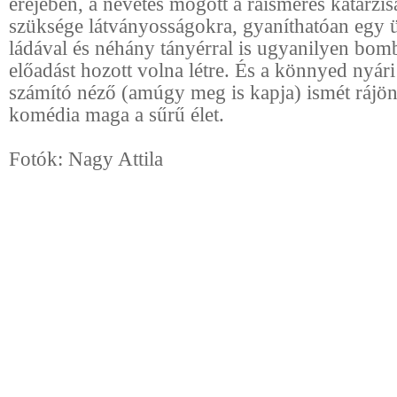
erejében, a nevetés mögött a ráismerés katarzi
szüksége látványosságokra, gyaníthatóan egy ü
ládával és néhány tányérral is ugyanilyen bom
előadást hozott volna létre. És a könnyed nyár
számító néző (amúgy meg is kapja) ismét rájön
komédia maga a sűrű élet.
Fotók: Nagy Attila