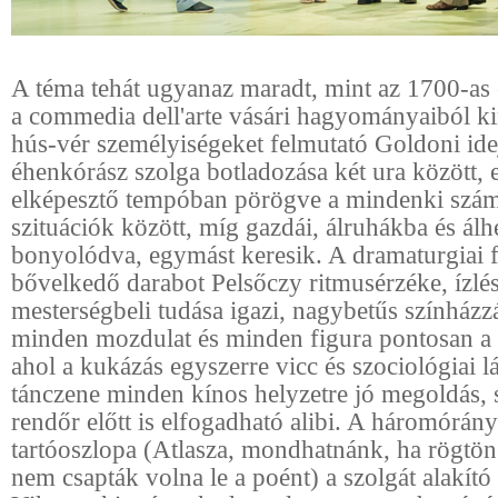
A téma tehát ugyanaz maradt, mint az 1700-as
a commedia dell'arte vásári hagyományaiból k
hús-vér személyiségeket felmutató Goldoni ide
éhenkórász szolga botladozása két ura között, 
elképesztő tempóban pörögve a mindenki számá
szituációk között, míg gazdái, álruhákba és ál
bonyolódva, egymást keresik. A dramaturgiai 
bővelkedő darabot Pelsőczy ritmusérzéke, ízlés
mesterségbeli tudása igazi, nagybetűs színházzá
minden mozdulat és minden figura pontosan a 
ahol a kukázás egyszerre vicc és szociológiai lát
tánczene minden kínos helyzetre jó megoldás, 
rendőr előtt is elfogadható alibi. A háromórány
tartóoszlopa (Atlasza, mondhatnánk, ha rögtön 
nem csapták volna le a poént) a szolgát alakít