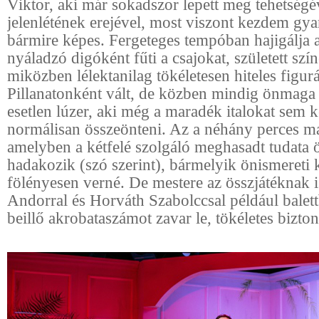
Viktor, aki már sokadszor lepett meg tehetségé
jelenlétének erejével, most viszont kezdem gya
bármire képes. Fergeteges tempóban hajigálja a
nyáladzó digóként fűti a csajokat, született sz
miközben lélektanilag tökéletesen hiteles figurá
Pillanatonként vált, de közben mindig önmaga
esetlen lúzer, aki még a maradék italokat sem 
normálisan összeönteni. Az a néhány perces 
amelyben a kétfelé szolgáló meghasadt tudata
hadakozik (szó szerint), bármelyik önismereti 
fölényesen verné. De mestere az összjátéknak i
Andorral és Horváth Szabolccsal például balett
beillő akrobataszámot zavar le, tökéletes bizto