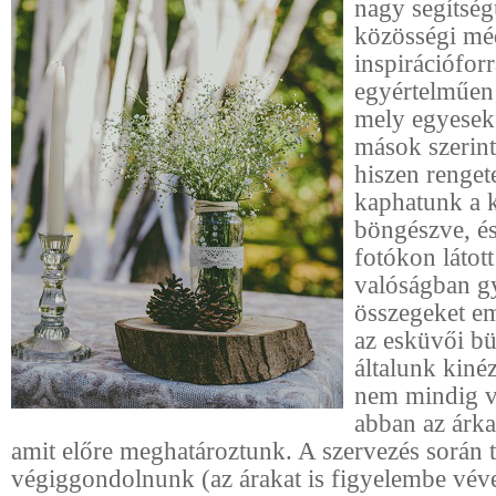
nagy segítség
közösségi méd
inspirációforr
egyértelműen 
mely egyesek 
mások szerint
hiszen rengete
kaphatunk a 
böngészve, és
fotókon látot
valóságban g
összegeket em
az esküvői bü
általunk kiné
nem mindig v
abban az árka
amit előre meghatároztunk. A szervezés során 
végiggondolnunk (az árakat is figyelembe véve