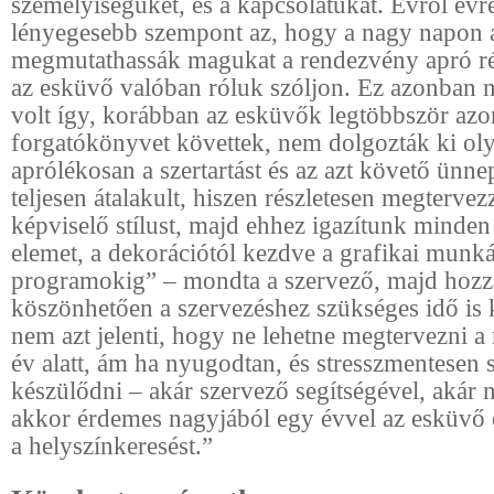
személyiségüket, és a kapcsolatukat. Évről évr
lényegesebb szempont az, hogy a nagy napon 
megmutathassák magukat a rendezvény apró rés
az esküvő valóban róluk szóljon. Ez azonban
volt így, korábban az esküvők legtöbbször az
forgatókönyvet követtek, nem dolgozták ki ol
aprólékosan a szertartást és az azt követő ünne
teljesen átalakult, hiszen részletesen megterve
képviselő stílust, majd ehhez igazítunk minden
elemet, a dekorációtól kezdve a grafikai munká
programokig” – mondta a szervező, majd hozzá
köszönhetően a szervezéshez szükséges idő is 
nem azt jelenti, hogy ne lehetne megtervezni a
év alatt, ám ha nyugodtan, és stresszmentesen 
készülődni – akár szervező segítségével, akár n
akkor érdemes nagyjából egy évvel az esküvő e
a helyszínkeresést.”