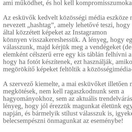
ami működhet, és hol kell kompromisszumoka
Az esküvők kedvelt közösségi média eszköze 
nevezett „hashtag”, amely lehetővé teszi, hog
által közzétett képeket az Instagramon
könnyen visszakereshessük. A lényeg, hogy eg
válasszunk, majd kérjük meg a vendégeket (de
elemként célszerű erre egy kis táblán felhívni 
hogy ha fotót készítenek, ezt használják, amik
megörökítő képeket feltöltik a közösségimédia
A szervező kiemelte, a mai esküvőket illetően 
megkötések, nem kell ragaszkodnunk sem a
hagyományokhoz, sem az aktuális trendelvárá
lényeg, hogy jól érezzük magunkat életünk eg
napján, és bármelyik stílust válasszuk is, igye
belecsempészni önmagunkat az eseménybe!