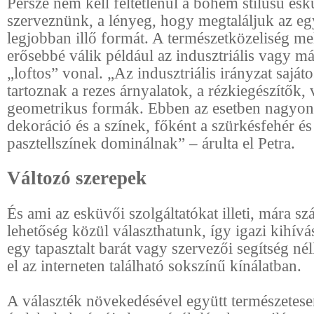
Persze nem kell feltétlenül a bohém stílusú esk
szerveznünk, a lényeg, hogy megtaláljuk az e
legjobban illő formát. A természetközeliség mel
erősebbé válik például az indusztriális vagy m
„loftos” vonal. „Az indusztriális irányzat saját
tartoznak a rezes árnyalatok, a rézkiegészítők, 
geometrikus formák. Ebben az esetben nagyon l
dekoráció és a színek, főként a szürkésfehér és
pasztellszínek dominálnak” – árulta el Petra.
Változó szerepek
És ami az esküvői szolgáltatókat illeti, mára s
lehetőség közül választhatunk, így igazi kihívás
egy tapasztalt barát vagy szervezői segítség né
el az interneten található sokszínű kínálatban.
A választék növekedésével együtt természetese