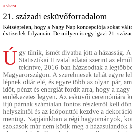
« vissza
21. századi esküvőforradalom
Kétségtelen, hogy a Nagy Nap koncepciója sokat válto
évtizedek folyamán. De milyen is egy igazi 21. száza
Ú
gy tűnik, ismét divatba jött a házasság. 
Statisztikai Hivatal adatai szerint az elmú
tekintve, 2016-ban házasodtak a legtöbb
Magyarországon. A szerelmesek tehát egyre le
lépnek oltár elé, és egyre több az olyan pár, 
időt, pénzt és energiát fordít arra, hogy a nag
emlékezetes legyen. Az esküvői ceremóniára k
ifjú párnak számtalan fontos részletről kell dön
helyszíntől és az időponttól kezdve a dekoráci
menüig. Napjainkban a régi hagyományok, ko
szokások már nem kötik meg a házasulandók k