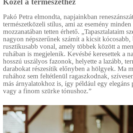
Közel a természethez
Pakó Petra elmondta, napjainkban reneszánszát 
természetközeli stílus, ami az esemény minden
mozzanatában tetten érhető. „Tapasztalataim sz
nagyon népszerűnek számít a kicsit kócosabb
rusztikusabb vonal, amely többek között a me
ruhában is megjelenik. Kevésbé keresettek a n
hosszú uszályos fazonok, helyette a lazább, te
darabokat részesítik előnyben a hölgyek. Ma m
ruhához sem feltétlenül ragaszkodnak, szívese
más árnyalatokhoz is, így például egy elegáns
vagy a finom szürke tónushoz.”