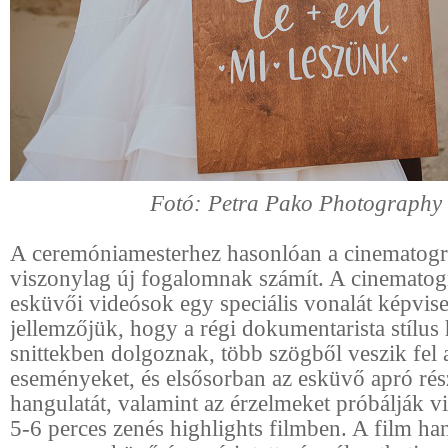
Fotó: Petra Pako Photography
A ceremóniamesterhez hasonlóan a cinematogr
viszonylag új fogalomnak számít. A cinematog
esküvői videósok egy speciális vonalát képvise
jellemzőjük, hogy a régi dokumentarista stílus 
snittekben dolgoznak, több szögből veszik fel 
eseményeket, és elsősorban az esküvő apró rész
hangulatát, valamint az érzelmeket próbálják v
5-6 perces zenés highlights filmben. A film ha