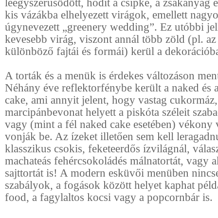
leegyszerűsödött, hódít a csipke, a zsákanyag 
kis vázákba elhelyezett virágok, emellett nagy
úgynevezett „greenery wedding”. Ez utóbbi je
kevesebb virág, viszont annál több zöld (pl. az
különböző fajtái és formái) kerül a dekorációb
A torták és a menük is érdekes változáson ment
Néhány éve reflektorfénybe került a naked és a
cake, ami annyit jelent, hogy vastag cukormáz
marcipánbevonat helyett a piskóta széleit szab
vagy (mint a fél naked cake esetében) vékony
vonják be. Az ízeket illetően sem kell leragad
klasszikus csokis, feketeerdős ízvilágnál, vála
machateás fehércsokoládés málnatortát, vagy a
sajttortát is! A modern esküvői menüben ninc
szabályok, a fogások között helyet kaphat példá
food, a fagylaltos kocsi vagy a popcornbár is.