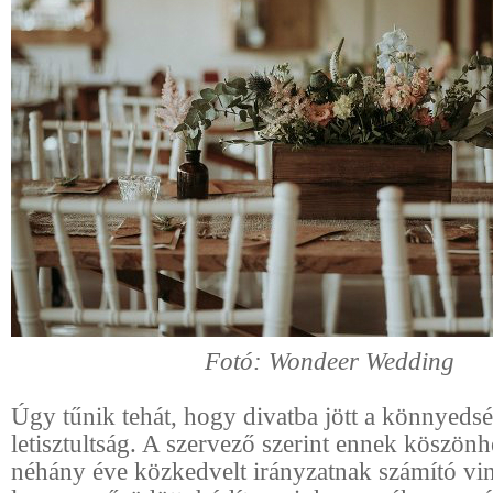
Fotó: Wondeer Wedding
Úgy tűnik tehát, hogy divatba jött a könnyedsé
letisztultság. A szervező szerint ennek köszönh
néhány éve közkedvelt irányzatnak számító vin