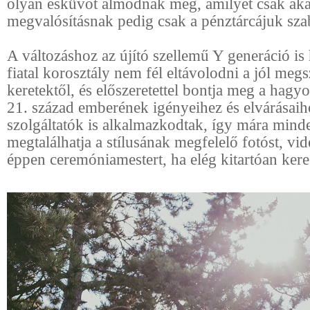
olyan esküvőt álmodnak meg, amilyet csak aka
megvalósításnak pedig csak a pénztárcájuk szab
A változáshoz az újító szellemű Y generáció is 
fiatal korosztály nem fél eltávolodni a jól meg
keretektől, és előszeretettel bontja meg a hag
21. század emberének igényeihez és elvárásaih
szolgáltatók is alkalmazkodtak, így mára mind
megtalálhatja a stílusának megfelelő fotóst, vi
éppen ceremóniamestert, ha elég kitartóan kere