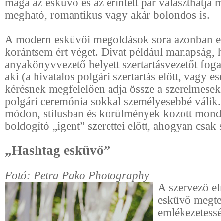
maga az esküvő és az érintett pár választhatja 
megható, romantikus vagy akár bolondos is.
A modern esküvői megoldások sora azonban e
korántsem ért véget. Divat például manapság, 
anyakönyvvezető helyett szertartásvezetőt fog
aki (a hivatalos polgári szertartás előtt, vagy es
kérésnek megfelelően adja össze a szerelmeseke
polgári ceremónia sokkal személyesebbé válik.
módon, stílusban és körülmények között mondh
boldogító „igent” szerettei előtt, ahogyan csak 
„Hashtag esküvő”
Fotó: Petra Pako Photography
A szervező e
esküvő megte
emlékezetessé