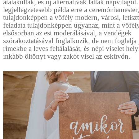
átalakultak, és új alternatívák láttak napvilágot
legjellegzetesebb példa erre a ceremóniamester,
tulajdonképpen a vőfély modern, városi, letiszt
feladata tulajdonképpen ugyanaz, mint a vőfél
elsősorban az est moderálásával, a vendégek
szórakoztatásával foglalkozik, de nem foglalja
rímekbe a leves feltálalását, és népi viselet hely
inkább öltönyt vagy zakót visel az esküvőn.