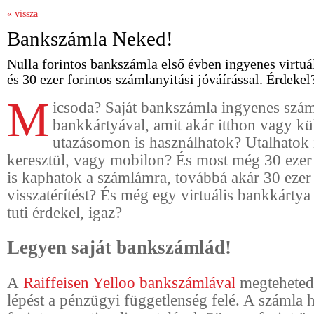
« vissza
Bankszámla Neked!
Nulla forintos bankszámla első évben ingyenes virtuá
és 30 ezer forintos számlanyitási jóváírással. Érdekel
M
icsoda? Saját bankszámla ingyenes szám
bankkártyával, amit akár itthon vagy kü
utazásomon is használhatok? Utalhatok
keresztül, vagy mobilon? És most még 30 ezer f
is kaphatok a számlámra, továbbá akár 30 ezer 
visszatérítést? És még egy virtuális bankkártya
tuti érdekel, igaz?
Legyen saját bankszámlád!
A
Raiffeisen Yelloo bankszámlával
megteheted 
lépést a pénzügyi függetlenség felé. A számla h