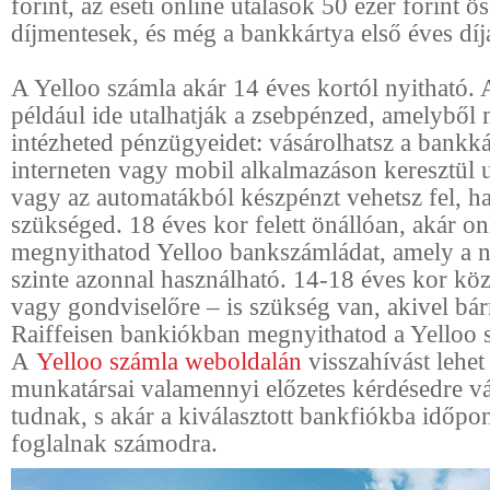
forint, az eseti online utalások 50 ezer forint ö
díjmentesek, és még a bankkártya első éves díjá
A Yelloo számla akár 14 éves kortól nyitható. 
például ide utalhatják a zsebpénzed, amelyből
intézheted pénzügyeidet: vásárolhatsz a bankká
interneten vagy mobil alkalmazáson keresztül u
vagy az automatákból készpénzt vehetsz fel, ha
szükséged. 18 éves kor felett önállóan, akár onl
megnyithatod Yelloo bankszámládat, amely a n
szinte azonnal használható. 14-18 éves kor köz
vagy gondviselőre – is szükség van, akivel bá
Raiffeisen bankiókban megnyithatod a Yelloo 
A
Yelloo számla weboldalán
visszahívást lehet
munkatársai valamennyi előzetes kérdésedre vá
tudnak, s akár a kiválasztott bankfiókba időpon
foglalnak számodra.