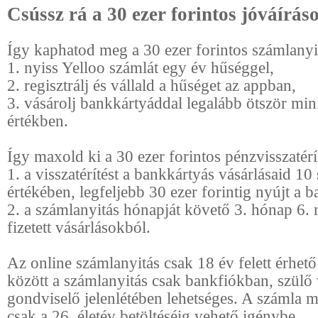
Csússz rá a 30 ezer forintos jóváírás
Így kaphatod meg a 30 ezer forintos számlanyit
1. nyiss Yelloo számlát egy év hűséggel,
2. regisztrálj és vállald a hűséget az appban,
3. vásárolj bankkártyáddal legalább ötször m
értékben.
Így maxold ki a 30 ezer forintos pénzvisszatérít
1. a visszatérítést a bankkártyás vásárlásaid 1
értékében, legfeljebb 30 ezer forintig nyújt a b
2. a számlanyitás hónapját követő 3. hónap 6.
fizetett vásárlásokból.
Az online számlanyitás csak 18 év felett érhető
között a számlanyitás csak bankfiókban, szülő
gondviselő jelenlétében lehetséges. A számla 
csak a 26. életév betöltéséig vehető igénybe.