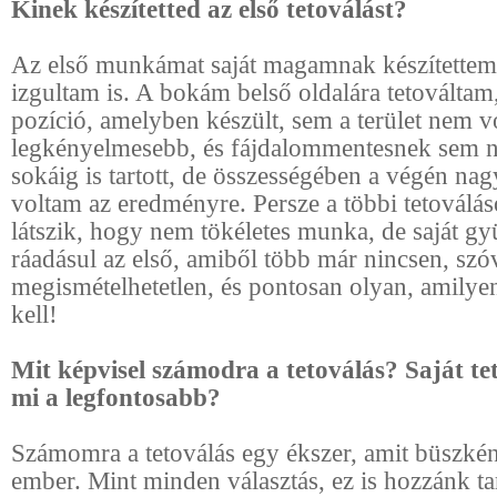
Kinek készítetted az első tetoválást?
Az első munkámat saját magamnak készítettem
izgultam is. A bokám belső oldalára tetováltam
pozíció, amelyben készült, sem a terület nem v
legkényelmesebb, és fájdalommentesnek sem 
sokáig is tartott, de összességében a végén na
voltam az eredményre. Persze a többi tetoválás
látszik, hogy nem tökéletes munka, de saját gy
ráadásul az első, amiből több már nincsen, sz
megismételhetetlen, és pontosan olyan, amilye
kell!
Mit képvisel számodra a tetoválás? Saját t
mi a legfontosabb?
Számomra a tetoválás egy ékszer, amit büszkén
ember. Mint minden választás, ez is hozzánk ta