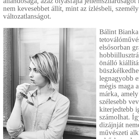
állandósága, azaz olyasfajta jellemszilárdságot 
nem kevesebbet állít, mint az ízlésbeli, személy
változatlanságot.
Bálint Biank
tetoválóművé
elsősorban gr
hobbiillusztrá
önálló kiállítá
büszkélkedhet
legnagyobb e
mégis maga
márka, amely
szélesebb ve
kiterjedtebb 
számolhat. Í
dizájnját nem
művészeti alk