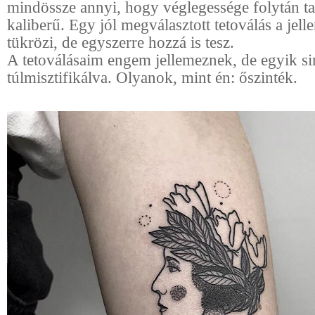
mindössze annyi, hogy véglegessége folytán t
kaliberű. Egy jól megválasztott tetoválás a jel
tükrözi, de egyszerre hozzá is tesz.
A tetoválásaim engem jellemeznek, de egyik si
túlmisztifikálva. Olyanok, mint én: őszinték.