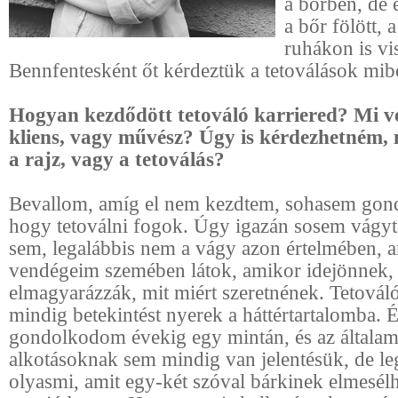
a bőrben, de 
a bőr fölött, 
ruhákon is vi
Bennfentesként őt kérdeztük a tetoválások mibe
Hogyan kezdődött tetováló karriered? Mi vol
kliens, vagy művész? Úgy is kérdezhetném, m
a rajz, vagy a tetoválás?
Bevallom, amíg el nem kezdtem, sohasem gon
hogy tetoválni fogok. Úgy igazán sosem vágyt
sem, legalábbis nem a vágy azon értelmében, a
vendégeim szemében látok, amikor idejönnek,
elmagyarázzák, mit miért szeretnének. Tetováló
mindig betekintést nyerek a háttértartalomba.
gondolkodom évekig egy mintán, és az általam 
alkotásoknak sem mindig van jelentésük, de l
olyasmi, amit egy-két szóval bárkinek elmesél