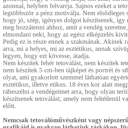
azonnal, helyben felvarrja. Sajnos ezeket a tet
legtöbbször a pénz motiválja. Nem elsődleges 
hogy jó, szép, igényes dolgot készítsenek, íg
meg hozzátenni ahhoz, amit a vendég szeretne,
elmondani neki, hogy az egész elképzelés kivit
Pedig ez is része ennek a szakmának. Akinek r
arra, mi a helyes, mi az esztétikus, annak szív
legyen, hogy ezt kövesse, átadja.
Nem készítek fehér tetoválást, nem készítek teto
nem készítek 5 cm-ben tájképet és portrét és s
olyat, ami gyakorlott szemmel láthatóan egyé
esztétikus, illetve etikus. 18 éves kor alatt me
rábeszélni a vendégeimet arra, hogy olyan terül
készítsenek tetoválást, amely nem feltétlenül 
előtt.
Nemcsak tetoválóművészként vagy népszerű
grafikáid is gyakran láthatjuk táskákon, fü