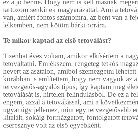
ez a jó benne. Hogy nem is kell másnak megér
tartozom senkinek magyarázattal. Ami a tetová
van, amiért fontos számomra, az bent van a fe
lelkemben, nem kötöm bárki orrára.
Te mikor kaptad az első tetoválást?
Tizenhat éves voltam, amikor elkísértem a na
tetováltatni. Emlékszem, rengeteg tetkós mag
hevert az asztalon, amiből szemezgetni lehetett
korábban is említettem, hogy nem vagyok az a
tervezgetős-agyalós típus, így kaptam meg éle
tetoválását is, hirtelen felindulásból. De ez a fe
engem, azzal a tetoválással, ami a következmén
ugyanúgy jellemez, mint egy tervezgetősebb em
kitalált, sokáig formázgatott, fontolgatott tetov
cseresznye volt az első egyébként.