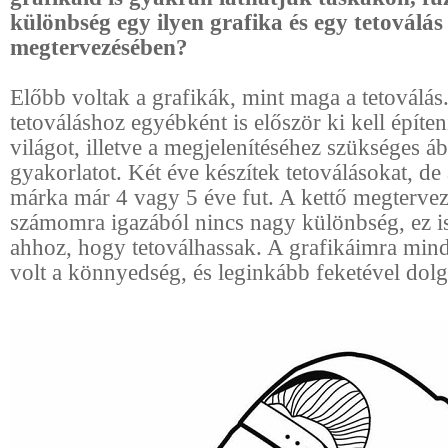
különbség egy ilyen grafika és egy tetoválás
megtervezésében?
Előbb voltak a grafikák, mint maga a tetoválás
tetováláshoz egyébként is először ki kell építen
világot, illetve a megjelenítéséhez szükséges áb
gyakorlatot. Két éve készítek tetoválásokat, de
márka már 4 vagy 5 éve fut. A kettő megterve
számomra igazából nincs nagy különbség, ez is
ahhoz, hogy tetoválhassak. A grafikáimra mind
volt a könnyedség, és leginkább feketével dol