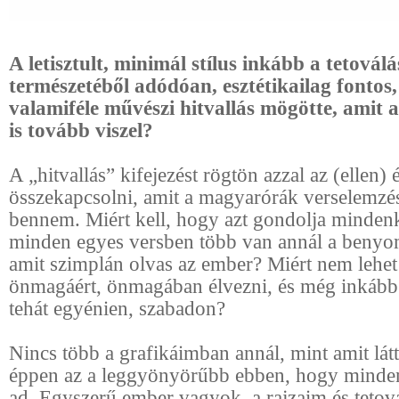
A letisztult, minimál stílus inkább a tetovál
természetéből adódóan, esztétikailag fontos
valamiféle művészi hitvallás mögötte, amit 
is tovább viszel?
A „hitvallás” kifejezést rögtön azzal az (ellen)
összekapcsolni, amit a magyarórák verselemzés
bennem. Miért kell, hogy azt gondolja minden
minden egyes versben több van annál a benyo
amit szimplán olvas az ember? Miért nem lehet
önmagáért, önmagában élvezni, és még inkább 
tehát egyénien, szabadon?
Nincs több a grafikáimban annál, mint amit látt
éppen az a leggyönyörűbb ebben, hogy minde
ad. Egyszerű ember vagyok, a rajzaim és tetov