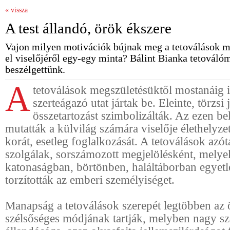
« vissza
A test állandó, örök ékszere
Vajon milyen motivációk bújnak meg a tetoválások mö
el viselőjéről egy-egy minta? Bálint Bianka tetováló
beszélgettünk.
A
tetoválások megszületésüktől mostanáig 
szerteágazó utat jártak be. Eleinte, törzsi 
összetartozást szimbolizálták. Az ezen bel
mutatták a külvilág számára viselője élethelyze
korát, esetleg foglalkozását. A tetoválások azó
szolgálak, sorszámozott megjelölésként, melye
katonaságban, börtönben, haláltáborban egyet
torzították az emberi személyiséget.
Manapság a tetoválások szerepét legtöbben az 
szélsőséges módjának tartják, melyben nagy sze