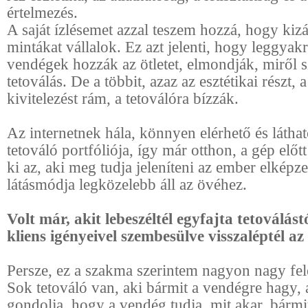
értelmezés.
A saját ízlésemet azzal teszem hozzá, hogy kizá
mintákat vállalok. Ez azt jelenti, hogy leggyak
vendégek hozzák az ötletet, elmondják, miről s
tetoválás. De a többit, azaz az esztétikai részt, a
kivitelezést rám, a tetoválóra bízzák.
Az internetnek hála, könnyen elérhető és látha
tetováló portfóliója, így már otthon, a gép előtt
ki az, aki meg tudja jeleníteni az ember elképze
látásmódja legközelebb áll az övéhez.
Volt már, akit lebeszéltél egyfajta tetoválást
kliens igényeivel szembesülve visszaléptél az 
Persze, ez a szakma szerintem nagyon nagy fele
Sok tetováló van, aki bármit a vendégre hagy, 
gondolja, hogy a vendég tudja, mit akar, bármit