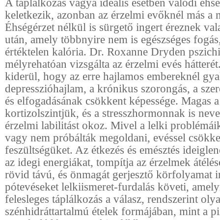
A táplálkozás vágya ideális esetben valódi éhsé
keletkezik, azonban az érzelmi evőknél más a 
Éhségérzet nélkül is sürgető ingert éreznek val
után, amely többnyire nem is egészséges fogá
értéktelen kalória. Dr. Roxanne Dryden pszichi
mélyrehatóan vizsgálta az érzelmi evés hátteré
kiderül, hogy az erre hajlamos embereknél gya
depresszióhajlam, a krónikus szorongás, a szer
és elfogadásának csökkent képessége. Magas a
kortizolszintjük, és a stresszhormonnak is nev
érzelmi labilitást okoz. Mivel a lelki problémá
vagy nem próbálták megoldani, evéssel csökke
feszültségüket. Az étkezés és emésztés ideiglen
az idegi energiákat, tompítja az érzelmek átélés
rövid távú, és önmagát gerjesztő körfolyamat i
pótevéseket lelkiismeret-furdalás követi, amel
felesleges táplálkozás a válasz, rendszerint ol
szénhidráttartalmú ételek formájában, mint a pi