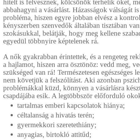
hitelt is felvesznek, kölcsönök terhelik őket, 
abbahagyni a vásárlást. Házasságok válságát is
probléma, hiszen egyre jobban elvész a kontroll
kényszerben szenvedők általában tisztában va
szokásukkal, belátják, hogy meg kellene szabad
egyedül többnyire képtelenek rá.
A nők gyakrabban érintettek, és a rengeteg rek
a hajlamot, hiszen arra ösztönöz: vedd meg, v
szükséged van rá! Természetesen egészséges lel
nem követjük a felszólítást. Aki azonban pszic
problémákkal küzd, könnyen a vásárlásra készt
csapdájába esik. A legtöbbször előforduló oko
tartalmas emberi kapcsolatok hiánya;
céltalanság a hivatás terén;
gyermekkori szeretethiány;
anyagias, birtokló attitűd;