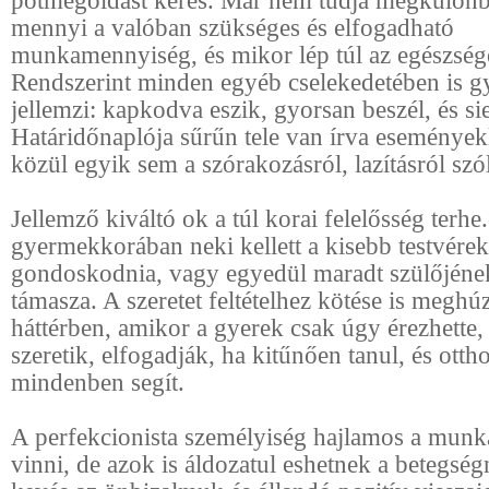
pótmegoldást keres. Már nem tudja megkülönb
mennyi a valóban szükséges és elfogadható
munkamennyiség, és mikor lép túl az egészség
Rendszerint minden egyéb cselekedetében is g
jellemzi: kapkodva eszik, gyorsan beszél, és sie
Határidőnaplója sűrűn tele van írva események
közül egyik sem a szórakozásról, lazításról szól
Jellemző kiváltó ok a túl korai felelősség terhe
gyermekkorában neki kellett a kisebb testvérek
gondoskodnia, vagy egyedül maradt szülőjének 
támasza. A szeretet feltételhez kötése is meghú
háttérben, amikor a gyerek csak úgy érezhette,
szeretik, elfogadják, ha kitűnően tanul, és ottho
mindenben segít.
A perfekcionista személyiség hajlamos a munká
vinni, de azok is áldozatul eshetnek a betegsé