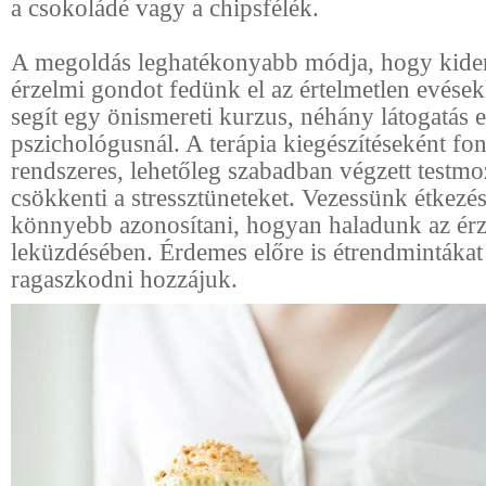
a csokoládé vagy a chipsfélék.
A megoldás leghatékonyabb módja, hogy kider
érzelmi gondot fedünk el az értelmetlen evések
segít egy önismereti kurzus, néhány látogatás 
pszichológusnál. A terápia kiegészítéseként fon
rendszeres, lehetőleg szabadban végzett testm
csökkenti a stressztüneteket. Vezessünk étkezés
könnyebb azonosítani, hogyan haladunk az érz
leküzdésében. Érdemes előre is étrendmintákat 
ragaszkodni hozzájuk.