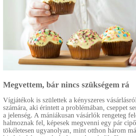
Megvettem, bár nincs szükségem rá
Vígjátékok is születtek a kényszeres vásárlásró
számára, aki érintett a problémában, cseppet 
a jelenség. A mániákusan vásárlók rengeteg fel
halmoznak fel, képesek megvenni egy pár cipőt
tökéletesen ugyanolyan, mint otthon három m