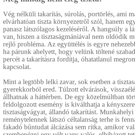
Vég nélküli takarítás, súrolás, portörlés, ami 
elvárhatóan tiszta környezetről szól, hanem eg
panasz látszólagos kezeléséről. A hangsúly a l
van, hiszen a tisztaságmániával nem oldódik m
rejlő probléma. Az együttélés is egyre nehezebb
ha párunk ahelyett, hogy velünk töltené szabad
percét a takarításra fordítja, óhatatlanul megro
kapcsolat.
Mint a legtöbb lelki zavar, sok esetben a tisztas
gyerekkorból ered. Túlzott elvárások, visszaél
állhatnak a háttérben. De egy közelmúltban tör
feldolgozott esemény is kiválthatja a kényszere
tisztaságvágyat, állandó takarítást. Munkahelyi 
reménytelennek látszó céltalanság terhe is fenn
fakadó bűntudat álcázása sem ritka, amikor val
szembenézni egy vélt vagy valós, elhibázott tett