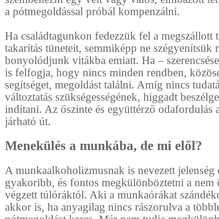
a pótmegoldással próbál kompenzálni.
Ha családtagunkon fedezzük fel a megszállott t
takarítás tüneteit, semmiképp ne szégyenítsük 
bonyolódjunk vitákba emiatt. Ha – szerencsése
is felfogja, hogy nincs minden rendben, közös
segítséget, megoldást találni. Amíg nincs tudat
változtatás szükségességének, higgadt beszélge
indítani. Az őszinte és együttérző odafordulás 
járható út.
Menekülés a munkába, de mi elől?
A munkaalkoholizmusnak is nevezett jelenség 
gyakoribb, és fontos megkülönböztetni a nem
végzett túlóráktól. Aki a munkaórákat szándék
akkor is, ha anyagilag nincs rászorulva a többl