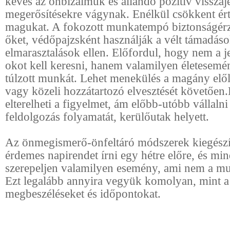
kevés az önbizalmuk és állandó pozitív visszaje
megerősítésekre vágynak. Enélkül csökkent ér
magukat. A fokozott munkatempó biztonságérzet
őket, védőpajzsként használják a vélt támadáso
elmarasztalások ellen. Előfordul, hogy nem a j
okot kell keresni, hanem valamilyen életesemén
túlzott munkát. Lehet menekülés a magány elől
vagy közeli hozzátartozó elvesztését követően
elterelheti a figyelmet, ám előbb-utóbb vállalni 
feldolgozás folyamatát, kerülőutak helyett.
Az önmegismerő-önfeltáró módszerek kiegészí
érdemes napirendet írni egy hétre előre, és mi
szerepeljen valamilyen esemény, ami nem a mu
Ezt legalább annyira vegyük komolyan, mint a 
megbeszéléseket és időpontokat.