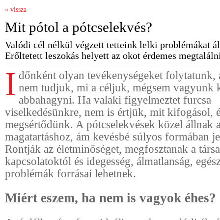
« vissza
Mit pótol a pótcselekvés?
Valódi cél nélkül végzett tetteink lelki problémákat á
Erőltetett leszokás helyett az okot érdemes megtalálni
I
dőnként olyan tevékenységeket folytatunk,
nem tudjuk, mi a céljuk, mégsem vagyunk 
abbahagyni. Ha valaki figyelmeztet furcsa
viselkedésünkre, nem is értjük, mit kifogásol, é
megsértődünk. A pótcselekvések közel állnak 
magatartáshoz, ám kevésbé súlyos formában je
Rontják az életminőséget, megfosztanak a társa
kapcsolatoktól és idegesség, álmatlanság, egés
problémák forrásai lehetnek.
Miért eszem, ha nem is vagyok éhes?