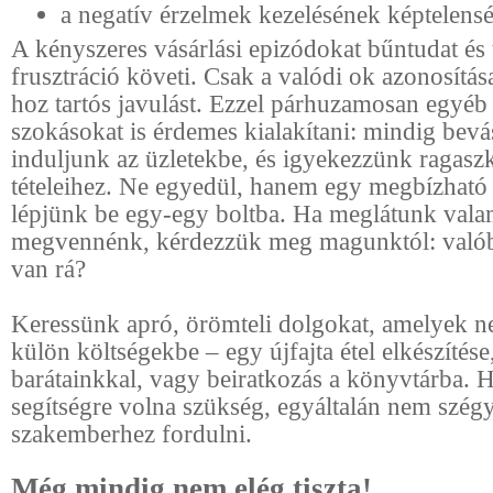
a negatív érzelmek kezelésének képtelens
A kényszeres vásárlási epizódokat bűntudat és
frusztráció követi. Csak a valódi ok azonosítá
hoz tartós javulást. Ezzel párhuzamosan egyé
szokásokat is érdemes kialakítani: mindig bevás
induljunk az üzletekbe, és igyekezzünk ragaszk
tételeihez. Ne egyedül, hanem egy megbízható
lépjünk be egy-egy boltba. Ha meglátunk valam
megvennénk, kérdezzük meg magunktól: való
van rá?
Keressünk apró, örömteli dolgokat, amelyek 
külön költségekbe – egy újfajta étel elkészítése
barátainkkal, vagy beiratkozás a könyvtárba. 
segítségre volna szükség, egyáltalán nem szég
szakemberhez fordulni.
Még mindig nem elég tiszta!