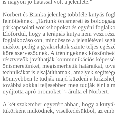
is nagyon jó hatással volt a jelenléte.”
Norbert és Bianka jelenleg többféle kutyás fogl
felnőtteknek. „Tartunk önismereti és boldogság
párkapcsolati workshopokat és egyéni foglalko
Előfordul, hogy a terápiás kutya nem vesz rész
foglalkozásokon, mindössze a jelenlétével segít
máskor pedig a gyakorlatok szinte teljes egész
köré szerveződnek. A tréningeknek köszönhet
résztvevők javíthatják kommunikációs képessé
önismeretünket, megismerhetik határaikat, tov
technikákat is elsajátíthatnak, amelyek segítség
könnyebben le tudják majd küzdeni a krízishel
továbbá sokkal teljesebben meg tudják élni a
nyújtotta apró örömöket ”- árulta el Norbert.
A két szakember egyetért abban, hogy a kutyák
tükörként működnek, viselkedésükből, az emb