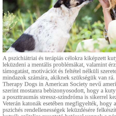
A pszichiátriai és terápiás célokra kiképzett ku
leküzdeni a mentális problémákat, valamint ér
támogatást, motivációt és feltétel nélküli szeret
mindazok számára, akiknek szükségük van rá.
Therapy Dogs in American Society nevű ameri
szerint mostanra bebizonyosodott, hogy a kuty
a poszttraumás stressz-szindróma is sikerrel ke
Veterán katonák esetében megfigyelték, hogy a
pszichés rendellenességek leküzdésére felkészít