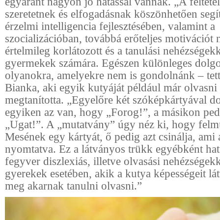
egyaránt nagyon jó hatással vannak. „A feltétel
szeretetnek és elfogadásnak köszönhetően segí
érzelmi intelligencia fejlesztésében, valamint a
szocializációban, továbbá erőteljes motivációt 
értelmileg korlátozott és a tanulási nehézségek
gyermekek számára. Egészen különleges dolgo
olyanokra, amelyekre nem is gondolnánk – tet
Bianka, aki egyik kutyáját például már olvasni 
megtanította. „Egyelőre két szóképkártyával 
egyiken az van, hogy „Forog!”, a másikon pe
„Ugat!”. A „mutatvány” úgy néz ki, hogy felm
Mesének egy kártyát, ő pedig azt csinálja, ami 
nyomtatva. Ez a látványos trükk egyébként ha
fegyver diszlexiás, illetve olvasási nehézségek
gyerekek esetében, akik a kutya képességeit l
meg akarnak tanulni olvasni.”