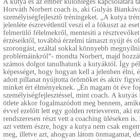
A kutya és az ember különleges kapcsolatára 
Horváth Norbert coach is, aki Gulyás Biankáva
személyiségfejlesztő tréningeket. „A kutya tré
jelenléte észrevétlenül veszi el a fókuszt az ese
felmerülő félelmekről, mentesíti a résztvevőket
érzéseiktől, továbbá érzelmi támaszt nyújt és ol
szorongást, ezáltal sokkal könnyebb megnyílni 
problémáinkról”- mondta Norbert, majd hozzáte
számos dolgot tanulhatunk a kutyáktól. Így pél
képességet, hogy hogyan kell a jelenben élni, é
adott pillanat nyújtotta örömöket és aktív figye
minket ért élményeknek. „Én magam öt éve f
személyiségfejlesztéssel, mint coach. A kutyás
ötlete akkor fogalmazódott meg bennem, amik
évvel ezelőtt lett egy golden retrieverem, aki e
rendszeresen részt vett a coaching üléseken is.
azt vettem észre, hogy a kutya nem csak engem 
meg, illetve azt, ahogyan látom önmagamat, de