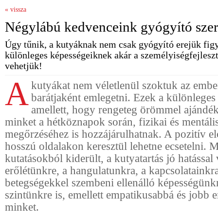
« vissza
Négylábú kedvenceink gyógyító sze
Úgy tűnik, a kutyáknak nem csak gyógyító erejük fig
különleges képességeiknek akár a személyiségfejleszt
vehetjük!
A
kutyákat nem véletlenül szoktuk az embe
barátjaként emlegetni. Ezek a különleges
amellett, hogy rengeteg örömmel ajánd
minket a hétköznapok során, fizikai és mentál
megőrzéséhez is hozzájárulhatnak. A pozitív e
hosszú oldalakon keresztül lehetne ecsetelni. M
kutatásokból kiderült, a kutyatartás jó hatással
erőlétünkre, a hangulatunkra, a kapcsolatainkra
betegségekkel szembeni ellenálló képességünkre
szintünkre is, emellett empatikusabbá és jobb 
minket.