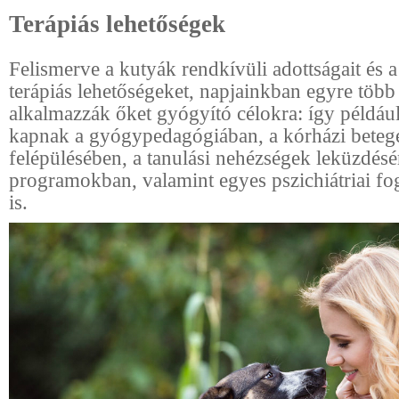
Terápiás lehetőségek
Felismerve a kutyák rendkívüli adottságait és 
terápiás lehetőségeket, napjainkban egyre több 
alkalmazzák őket gyógyító célokra: így példáu
kapnak a gyógypedagógiában, a kórházi beteg
felépülésében, a tanulási nehézségek leküzdésé
programokban, valamint egyes pszichiátriai f
is.