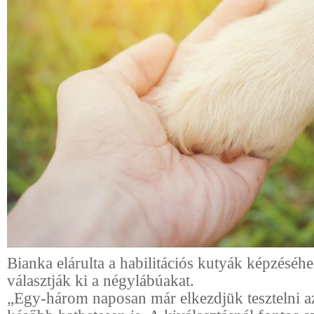
Bianka elárulta a habilitációs kutyák képzéséh
választják ki a négylábúakat.
„Egy-három naposan már elkezdjük tesztelni a