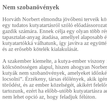
Nem szobanövények
Horváth Norbert elmondta jövőbeni terveik köz
egy tudatos kutyatartásról szóló előadássoroza
gazdik számára. Ennek célja egy olyan több rés
tapasztalat-anyag átadása, amellyel alaposabb 
kutyatartókká válhatunk, így javítva az együtté
és az erősebb kötelék kialakulását.
A szakember kiemelte, a kutya-ember viszony i
kölcsönösségen alapul, hiszen ahogyan Norber
kutyák nem szobanövények, amelyeket időnké
locsolni”. Érzékeny, társas élőlények, akik igén
törődést, és az ember közelségét, akikért felelő
tartozunk, ezért ha előbb-utóbb kutyatartásra a
nem lehet opció az, hogy feladjuk félúton.