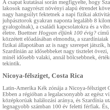
A csapat kutatásai során megfigyelte, hogy Sza
lakosok nagyrészt növényi alapú étrendet köve
nagy hangsúlyt fektetnek a napi fizikai aktivitá
juhpásztorok gyakran naponta legalább 8 kilom
gyalogolnak), a családi kapcsolatokra és a vibr
életre. Buettner
Hogyan éljünk 100 évig?
című 
közzétett előadásában elmondta, a szardíniaiak 
fizikai állapotában az is nagy szerepet játszik,
Szardínián az idősebbeket nagy tisztelet övezi, 
minél idősebb valaki, annál bölcsebbnek, érté
tekintik.
Nicoya-félsziget, Costa Rica
Latin-Amerika Kék zónája a Nicoya-félsziget 
Ebben a régióban a legalacsonyabb az egész vi
középkorúak halálozási aránya, és Szardínia utá
legnagyobb számban 100 év feletti férfiak. És