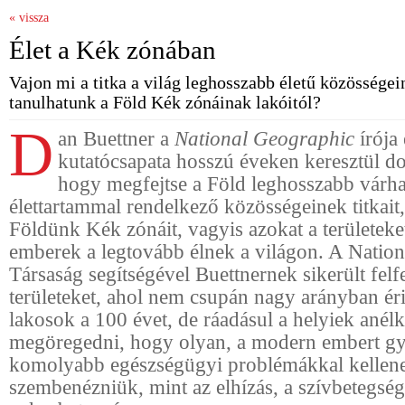
« vissza
Élet a Kék zónában
Vajon mi a titka a világ leghosszabb életű közösségei
tanulhatunk a Föld Kék zónáinak lakóitól?
D
an Buettner a
National Geographic
írója 
kutatócsapata hosszú éveken keresztül do
hogy megfejtse a Föld leghosszabb várh
élettartammal rendelkező közösségeinek titkait,
Földünk Kék zónáit, vagyis azokat a területeket
emberek a legtovább élnek a világon. A Natio
Társaság segítségével Buettnernek sikerült felf
területeket, ahol nem csupán nagy arányban ér
lakosok a 100 évet, de ráadásul a helyiek anél
megöregedni, hogy olyan, a modern embert gy
komolyabb egészségügyi problémákkal kellen
szembenézniük, mint az elhízás, a szívbetegség