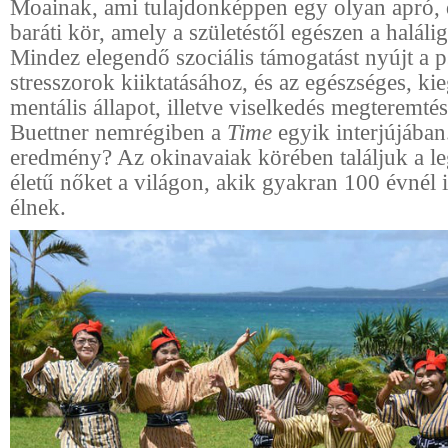
Moainak, ami tulajdonképpen egy olyan apró, 
baráti kör, amely a születéstől egészen a halálig 
Mindez elegendő szociális támogatást nyújt a p
stresszorok kiiktatásához, és az egészséges, ki
mentális állapot, illetve viselkedés megteremt
Buettner nemrégiben a
Time
egyik interjújában
eredmény? Az okinavaiak körében találjuk a l
életű nőket a világon, akik gyakran 100 évnél 
élnek.