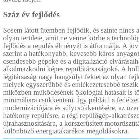
Száz év fejlődés
Sosem látott ütemben fejlődik, és szinte nincs 
olyan területe, amit ne venne körbe a technológ
fejlődés a repülés élményét is átformálja. A jö
szerint a hatékonyabb, kevesebb káros anyagot
csendesebb gépeké és a digitalizáció elvárásai
alkalmazkodni képes repülőtársaságoké. A ho
légitársaság nagy hangsúlyt fektet az olyan fejl
melyek egyszerűbbé és emlékezetesebbé teszik 
miközben működésének ökológiai hatásait is t
minimálisra csökkenteni. Így például a fedélzet
modernizációjára és súlycsökkentésére, az üz
hatékony repülésre, a régi repülőgép-alkatrész
újrahasznosítására, a korszerűsített motortisztít
különböző energiatakarékos megoldásokra.