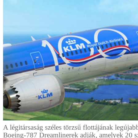
A légitársaság széles törzsű flottájának legújabb
Boeing-787 Dreamlinerek adják, amelyek 20 s