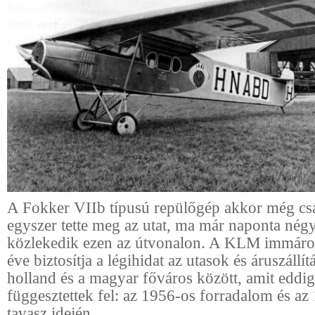
A Fokker VIIb típusú repülőgép akkor még cs
egyszer tette meg az utat, ma már naponta nég
közlekedik ezen az útvonalon. A KLM immáro
éve biztosítja a légihidat az utasok és áruszállí
holland és a magyar főváros között, amit eddig
függesztettek fel: az 1956-os forradalom és az
tavasz idején.