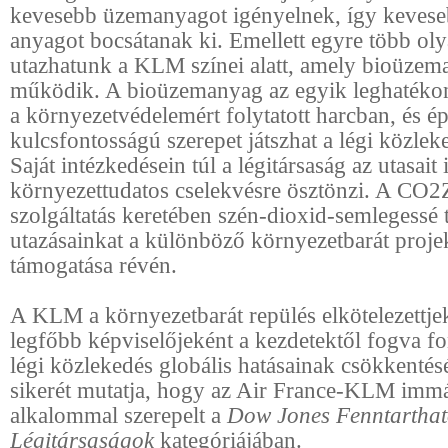
kevesebb üzemanyagot igényelnek, így kevese
anyagot bocsátanak ki. Emellett egyre több olya
utazhatunk a KLM színei alatt, amely bioüzem
működik. A bioüzemanyag az egyik leghatéko
a környezetvédelemért folytatott harcban, és é
kulcsfontosságú szerepet játszhat a légi közlek
Saját intézkedésein túl a légitársaság az utasait 
környezettudatos cselekvésre ösztönzi. A C
szolgáltatás keretében szén-dioxid-semlegessé 
utazásainkat a különböző környezetbarát proje
támogatása révén.
A KLM a környezetbarát repülés elkötelezettje
legfőbb képviselőjeként a kezdetektől fogva fo
légi közlekedés globális hatásainak csökkentés
sikerét mutatja, hogy az Air France-KLM imm
alkalommal szerepelt a
Dow Jones Fenntarthat
L
égitársaságok
kategóriájában.