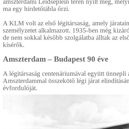
amszterdami Leidseplein téren nyílt meg, mel
ma egy hirdetőtábla őrzi.
A KLM volt az első légitársaság, amely járatain
személyzetet alkalmazott. 1935-ben még kizáról
de nem sokkal később szolgálatba álltak az első
kísérők.
Amszterdam – Budapest 90 éve
A légitársaság centenáriumával együtt ünnepli 
Amszterdammal összekötő légi járat elindításá
évfordulóját.