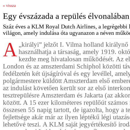
« vissza
Egy évszázada a repülés élvonalában
Száz éves a KLM Royal Dutch Airlines, a legrégebbi l
világon, amely indulása óta ugyanazon a néven műkö
A
„királyi” jelzőt I. Vilma holland királyn
használhatja a társaság, amely 1919. okt
kezdte meg hivatalosan működését. Az els
London és az amszterdami Schiphol közötti távot
fedélzetén két újságíróval és egy levéllel, ame
polgármestere küldött Amszterdam első ember
az indulást követően került sor az első interkon
tesztrepülésre Amszterdam és Jakarta (az akkor
között. A 15 ezer kilométeres repülőút számos
összesen 55 napig tartott, de igazolta, hogy a t
fejlettsége akár már az ilyen léptékű légi utazás
lehetővé teszi. A KLM saját jegyértékesítő irod