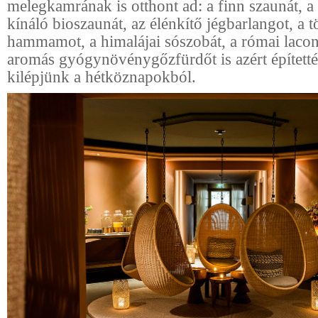
melegkamrának is otthont ad: a finn szaunát, a 
kínáló bioszaunát, az élénkítő jégbarlangot, a 
hammamot, a himalájai sószobát, a római lacon
aromás gyógynövénygőzfürdőt is azért épített
kilépjünk a hétköznapokból.