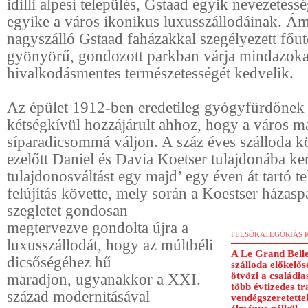
idilli alpesi település, Gstaad egyik nevezetessé
egyike a város ikonikus luxusszállodáinak. Ám
nagyszálló Gstaad faházakkal szegélyezett főut
gyönyörű, gondozott parkban várja mindazokat
hivalkodásmentes természetességét kedvelik.
Az épület 1912-ben eredetileg gyógyfürdőnek 
kétségkívül hozzájárult ahhoz, hogy a város m
síparadicsommá váljon. A száz éves szálloda kö
ezelőtt Daniel és Davia Koetser tulajdonába ker
tulajdonosváltást egy majd’ egy éven át tartó te
felújítás követte, mely során a Koestser házas
szegletet gondosan
megtervezve gondolta újra a
FELSŐKATEGÓRIÁS
luxusszállodát, hogy az múltbéli
A Le Grand Bell
dicsőségéhez hű
szálloda előkelős
maradjon, ugyanakkor a XXI.
ötvözi a családia
több évtizedes tr
század modernitásával
vendégszeretettel