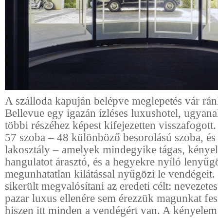
A szálloda kapuján belépve meglepetés vár rá
Bellevue egy igazán ízléses luxushotel, ugyan
többi részéhez képest kifejezetten visszafogott
57 szoba – 48 különböző besorolású szoba, és 
lakosztály – amelyek mindegyike tágas, kényel
hangulatot árasztó, és a hegyekre nyíló lenyűg
megunhatatlan kilátással nyűgözi le vendégeit
sikerült megvalósítani az eredeti célt: nevezete
pazar luxus ellenére sem érezzük magunkat fes
hiszen itt minden a vendégért van. A kényele