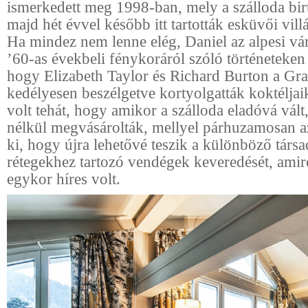
ismerkedett meg 1998-ban, mely a szálloda birt
majd hét évvel később itt tartották esküvői vill
Ha mindez nem lenne elég, Daniel az alpesi vá
’60-as évekbeli fénykoráról szóló történeteken 
hogy Elizabeth Taylor és Richard Burton a Gr
kedélyesen beszélgetve kortyolgatták koktéljai
volt tehát, hogy amikor a szálloda eladóvá vált,
nélkül megvásárolták, mellyel párhuzamosan azt
ki, hogy újra lehetővé teszik a különböző társ
rétegekhez tartozó vendégek keveredését, amir
egykor híres volt.