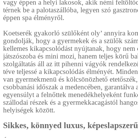
vagy éppen a helyi lakosok, akik némi feltölt
térnek be a palotaszállóba, legyen szó gasztro
éppen spa élményről.
Koetserék gyakorló szülőként oly’ annyira ko
gondolják, hogy a gyermekek és a szülők szám
kellemes kikapcsolódást nyújtanak, hogy nem
játszószoba és mini mozi, hanem teljes körű ba
szolgáltatás áll az itt pihenni vágyók rendelkez
téve teljessé a kikapcsolódás élményét. Minde
van gyermekmenü és kölcsönözhető etetőszék,
csobbanási időszak a medencében, garantálva a
egyensúlyt a felnőttek menedékhelyeként funk
szállodai részek és a gyermekkacagástól hangos
helyiségek között.
Sikkes, könnyed luxus, képeslapszerű