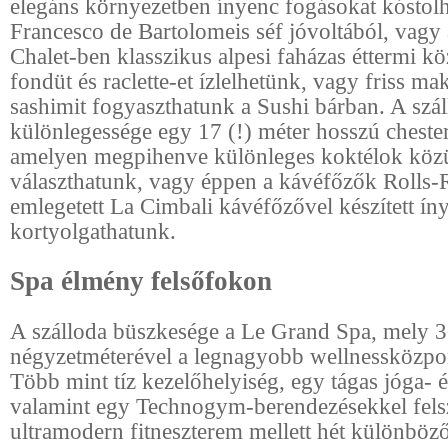
elegáns környezetben ínyenc fogásokat kóstol
Francesco de Bartolomeis séf jóvoltából, vagy 
Chalet-ben klasszikus alpesi faházas éttermi 
fondüt és raclette-et ízlelhetünk, vagy friss maki
sashimit fogyaszthatunk a Sushi bárban. A szá
különlegessége egy 17 (!) méter hosszú chester
amelyen megpihenve különleges koktélok köz
választhatunk, vagy éppen a kávéfőzők Rolls-
emlegetett La Cimbali kávéfőzővel készített ín
kortyolgathatunk.
Spa élmény felsőfokon
A szálloda büszkesége a Le Grand Spa, mely 
négyzetméterével a legnagyobb wellnessközpo
Több mint tíz kezelőhelyiség, egy tágas jóga- é
valamint egy Technogym-berendezésekkel felsz
ultramodern fitneszterem mellett hét különböző