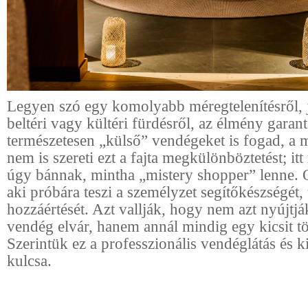
Legyen szó egy komolyabb méregtelenítésről, 
beltéri vagy kültéri fürdésről, az élmény garant
természetesen „külső” vendégeket is fogad, a
nem is szereti ezt a fajta megkülönböztetést; it
úgy bánnak, mintha „mistery shopper” lenne. 
aki próbára teszi a személyzet segítőkészségét, 
hozzáértését. Azt vallják, hogy nem azt nyújtjá
vendég elvár, hanem annál mindig egy kicsit t
Szerintük ez a professzionális vendéglátás és k
kulcsa.