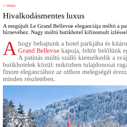
« vissza
Hivalkodásmentes luxus
A megújult Le Grand Bellevue eleganciája méltó a pat
hírnevéhez. Nagy múltú butikhotel kifinomult ízléssel
A
hogy behajtunk a hotel parkjába és kitár
Grand Bellevue
kapuja, feltör belőlünk 
A patinás múltú szálló kiemelkedik a sváj
butikhotelek közül: miközben tulajdonosai ra
finom eleganciához az otthon melegségét érezz
minden részletében.