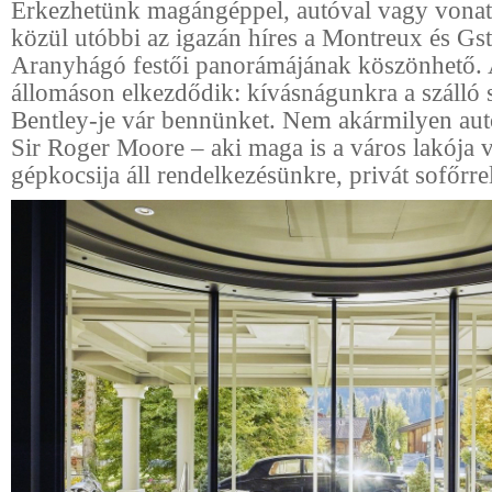
Érkezhetünk magángéppel, autóval vagy vonat
közül utóbbi az igazán híres a Montreux és Gst
Aranyhágó festői panorámájának köszönhető. 
állomáson elkezdődik: kívásnágunkra a szálló s
Bentley-je vár bennünket. Nem akármilyen aut
Sir Roger Moore – aki maga is a város lakója 
gépkocsija áll rendelkezésünkre, privát sofőrrel