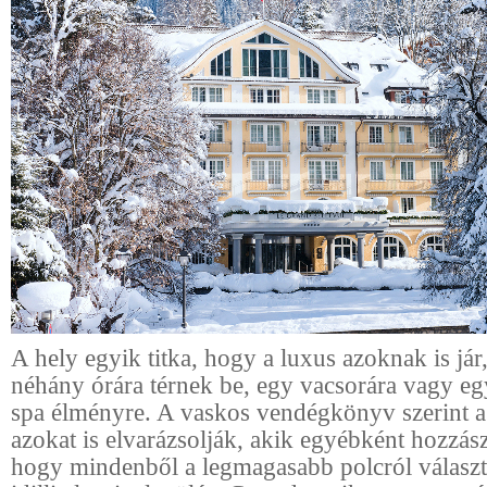
A hely egyik titka, hogy a luxus azoknak is jár
néhány órára térnek be, egy vacsorára vagy eg
spa élményre. A vaskos vendégkönyv szerint a 
azokat is elvarázsolják, akik egyébként hozzás
hogy mindenből a legmagasabb polcról válasz