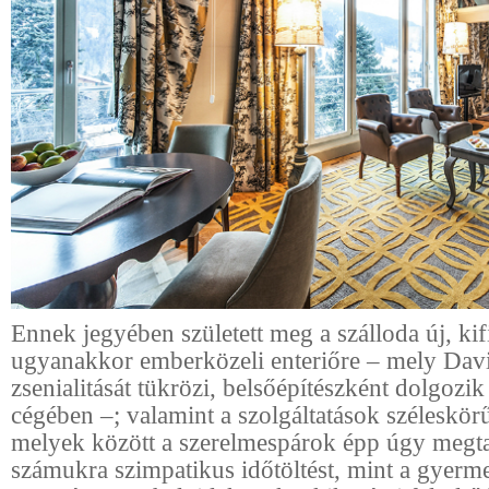
Ennek jegyében született meg a szálloda új, ki
ugyanakkor emberközeli enteriőre – mely Dav
zsenialitását tükrözi, belsőépítészként dolgozik 
cégében –; valamint a szolgáltatások széleskörű
melyek között a szerelmespárok épp úgy megta
számukra szimpatikus időtöltést, mint a gyerm