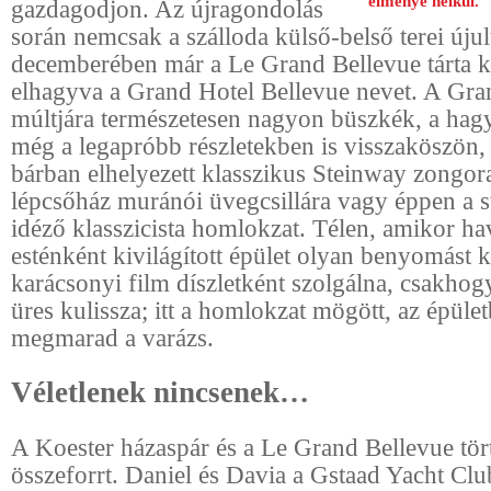
élménye nélkül.
gazdagodjon. Az újragondolás
során nemcsak a szálloda külső-belső terei úju
decemberében már a Le Grand Bellevue tárta ki
elhagyva a Grand Hotel Bellevue nevet. A Gra
múltjára természetesen nagyon büszkék, a hag
még a legapróbb részletekben is visszaköszön,
bárban elhelyezett klasszikus Steinway zongor
lépcsőház muránói üvegcsillára vagy éppen a sv
idéző klasszicista homlokzat. Télen, amikor hav
esténként kivilágított épület olyan benyomást k
karácsonyi film díszletként szolgálna, csakho
üres kulissza; itt a homlokzat mögött, az épület
megmarad a varázs.
Véletlenek nincsenek…
A Koester házaspár és a Le Grand Bellevue tör
összeforrt. Daniel és Davia a Gstaad Yacht Clu