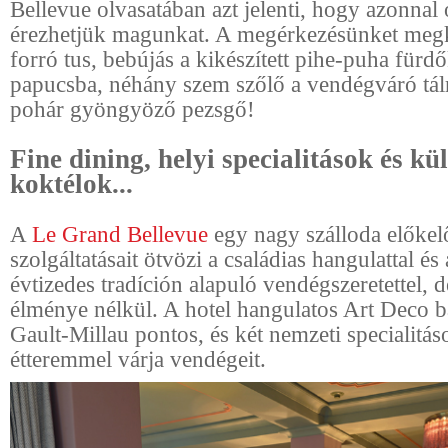
Bellevue olvasatában azt jelenti, hogy azonnal
érezhetjük magunkat. A megérkezésünket meg
forró tus, bebújás a kikészített pihe-puha für
papucsba, néhány szem szőlő a vendégváró tál
pohár gyöngyöző pezsgő!
Fine dining, helyi specialitások és kü
koktélok...
A
Le Grand Bellevue
egy nagy szálloda előkel
szolgáltatásait ötvözi a családias hangulattal és
évtizedes tradíción alapuló vendégszeretettel, d
élménye nélkül. A hotel hangulatos Art Deco b
Gault-Millau pontos, és két nemzeti specialitás
étteremmel várja vendégeit.