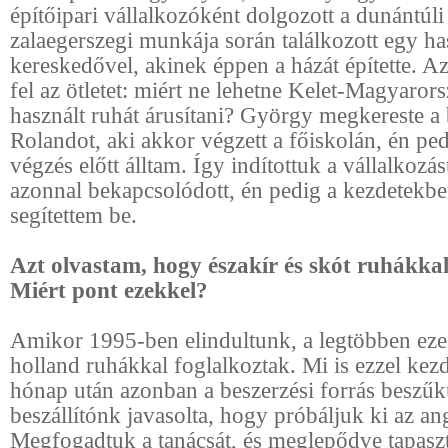
építőipari vállalkozóként dolgozott a dunántúl
zalaegerszegi munkája során találkozott egy ha
kereskedővel, akinek éppen a házát építette. Az 
fel az ötletet: miért ne lehetne Kelet-Magyaror
használt ruhát árusítani? György megkereste a
Rolandot, aki akkor végzett a főiskolán, én pe
végzés előtt álltam. Így indítottuk a vállalkozá
azonnal bekapcsolódott, én pedig a kezdetekben
segítettem be.
Azt olvastam, hogy északír és skót ruhákkal
Miért pont ezekkel?
Amikor 1995-ben elindultunk, a legtöbben eze
holland ruhákkal foglalkoztak. Mi is ezzel ke
hónap után azonban a beszerzési forrás beszűk
beszállítónk javasolta, hogy próbáljuk ki az an
Megfogadtuk a tanácsát, és meglepődve tapasz