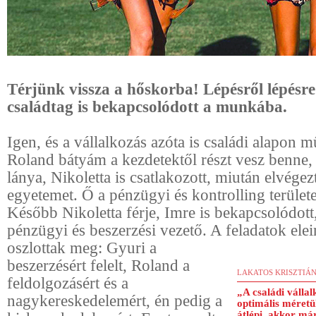
Térjünk vissza a hőskorba! Lépésről lépésre
családtag is bekapcsolódott a munkába.
Igen, és a vállalkozás azóta is családi alapon 
Roland bátyám a kezdetektől részt vesz benne
lánya, Nikoletta is csatlakozott, miután elvégez
egyetemet. Ő a pénzügyi és kontrolling területet
Később Nikoletta férje, Imre is bekapcsolódott
pénzügyi és beszerzési vezető. A feladatok elei
oszlottak meg: Gyuri a
beszerzésért felelt, Roland a
LAKATOS KRISZTIÁ
feldolgozásért és a
„A családi válla
nagykereskedelemért, én pedig a
optimális méretü
átlépi, akkor már