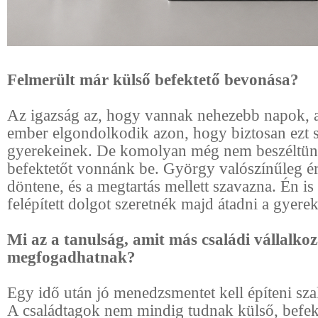
Felmerült már külső befektető bevonása?
Az igazság az, hogy vannak nehezebb napok, 
ember elgondolkodik azon, hogy biztosan ezt s
gyerekeinek. De komolyan még nem beszéltünk
befektetőt vonnánk be. György valószínűleg é
döntene, és a megtartás mellett szavazna. Én is
felépített dolgot szeretnék majd átadni a gyer
Mi az a tanulság, amit más családi vállalkoz
megfogadhatnak?
Egy idő után jó menedzsmentet kell építeni sz
A családtagok nem mindig tudnak külső, befek