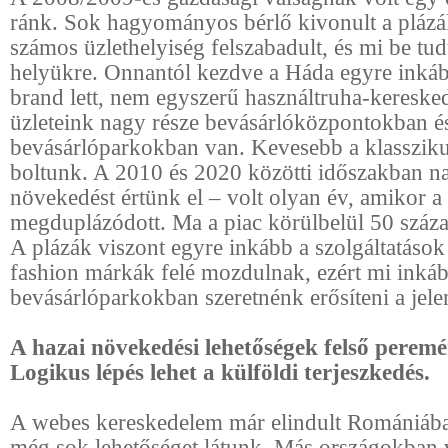
ránk. Sok hagyományos bérlő kivonult a plázá
számos üzlethelyiség felszabadult, és mi be tu
helyükre. Onnantól kezdve a Háda egyre inkáb
brand lett, nem egyszerű használtruha-kereske
üzleteink nagy része bevásárlóközpontokban é
bevásárlóparkokban van. Kevesebb a klassziku
boltunk. A 2010 és 2020 közötti időszakban 
növekedést értünk el – volt olyan év, amikor 
megduplázódott. Ma a piac körülbelül 50 százal
A plázák viszont egyre inkább a szolgáltatások 
fashion márkák felé mozdulnak, ezért mi inkáb
bevásárlóparkokban szeretnénk erősíteni a jele
A hazai növekedési lehetőségek felső peremé
Logikus lépés lehet a külföldi terjeszkedés.
A webes kereskedelem már elindult Romániába
még sok lehetőséget látunk. Más országokban 