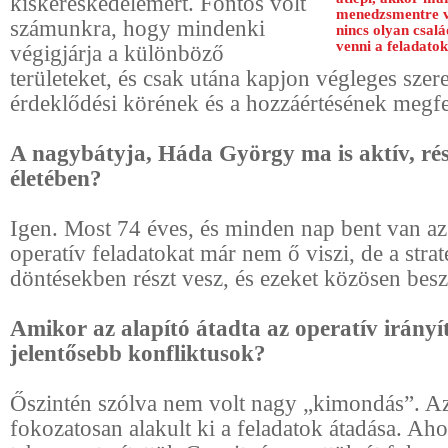
kiskereskedelemért. Fontos volt
menedzsmentre v
számunkra, hogy mindenki
nincs olyan csalá
venni a feladatok
végigjárja a különböző
területeket, és csak utána kapjon végleges szer
érdeklődési körének és a hozzáértésének megfe
A nagybátyja, Háda György ma is aktív, rés
életében?
Igen. Most 74 éves, és minden nap bent van az
operatív feladatokat már nem ő viszi, de a strat
döntésekben részt vesz, és ezeket közösen bes
Amikor az alapító átadta az operatív irányít
jelentősebb konfliktusok?
Őszintén szólva nem volt nagy „kimondás”. A
fokozatosan alakult ki a feladatok átadása. Ah