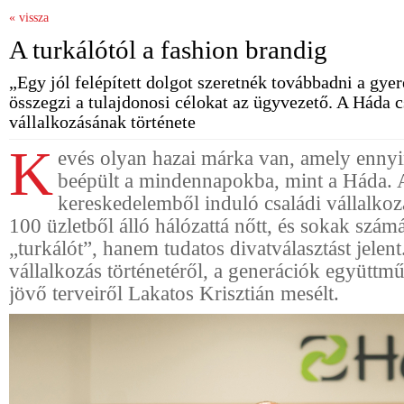
« vissza
A turkálótól a fashion brandig
„Egy jól felépített dolgot szeretnék továbbadni a gy
összegzi a tulajdonosi célokat az ügyvezető. A Háda c
vállalkozásának története
K
evés olyan hazai márka van, amely enny
beépült a mindennapokba, mint a Háda. 
kereskedelemből induló családi vállalko
100 üzletből álló hálózattá nőtt, és sokak szá
„turkálót”, hanem tudatos divatválasztást jelent
vállalkozás történetéről, a generációk együttm
jövő terveiről Lakatos Krisztián mesélt.