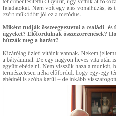
tehermentesítettük Gyurit, úgy vettük át fokoz
feladatokat. Nem volt egy éles vonalhúzás, és 
ezért működött jól ez a metódus.
Miként tudják összeegyeztetni a családi- és ü
ügyeket? Előfordulnak összezörrenések? Ho
húzzák meg a határt?
Kizárólag üzleti vitáink vannak. Nekem jellem
a bátyámmal. De egy nagyon heves vita után is
együtt ebédelni. Nem visszük haza a munkát, b
természetesen néha előfordul, hogy egy-egy té
ebédnél is szóba kerül – de inkább visszafogot