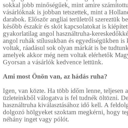
sokkal jobb minőségűek, mint amire számított
vásárlóknak is jobban tetszettek, mint a Hollan
darabok. Először angliai területről szereztük be
később északír és skót kapcsolatokat is kiépíte
gyakorlatilag angol használtruha-kereskedőkké
angol ruhák stílusukban és egyediségükben is
voltak, ráadásul sok olyan márkát is be tudtun
amelyek akkor még nem voltak elérhetők Mag
Gyorsan a vásárlók kedvence lettünk.
Ami most Önön van, az hádás ruha?
Igen, van közte. Ha több időm lenne, teljesen a
üzleteinkből válogatva is fel tudnék öltözni. De
használtruha kiválasztásához idő kell. A feld
dolgozó hölgyeket szoktam megkérni, hogy te
néhány inget vagy pólót.