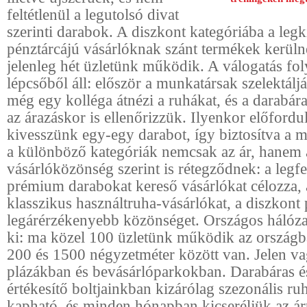
feltétlenül a legutolsó divat
szerinti darabok. A diszkont kategóriába a leg
pénztárcájú vásárlóknak szánt termékek kerüln
jelenleg hét üzletünk működik. A válogatás fo
lépcsőből áll: először a munkatársak szelektálj
még egy kolléga átnézi a ruhákat, és a darabár
az árazáskor is ellenőrizzük. Ilyenkor előford
kivesszünk egy-egy darabot, így biztosítva a 
a különböző kategóriák nemcsak az ár, hanem 
vásárlóközönség szerint is rétegződnek: a legfe
prémium darabokat kereső vásárlókat célozza, 
klasszikus használtruha-vásárlókat, a diszkont 
legárérzékenyebb közönséget. Országos hálózat
ki: ma közel 100 üzletünk működik az országb
200 és 1500 négyzetméter között van. Jelen v
plázákban és bevásárlóparkokban. Darabáras és
értékesítő boltjainkban kizárólag szezonális r
kapható, és minden hónapban kicseréljük az ár