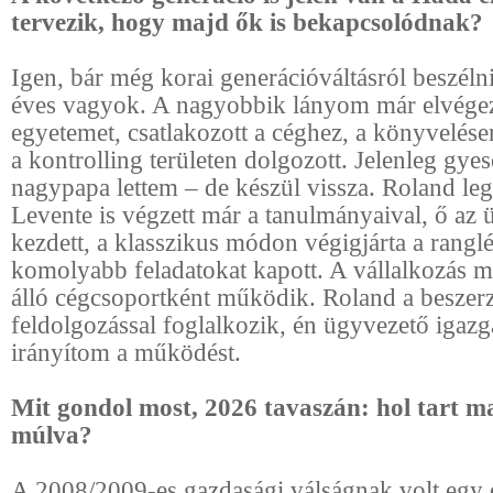
tervezik, hogy majd ők is bekapcsolódnak?
Igen, bár még korai generációváltásról beszéln
éves vagyok. A nagyobbik lányom már elvégez
egyetemet, csatlakozott a céghez, a könyvelése
a kontrolling területen dolgozott. Jelenleg gye
nagypapa lettem – de készül vissza. Roland le
Levente is végzett már a tanulmányaival, ő az 
kezdett, a klasszikus módon végigjárta a ranglé
komolyabb feladatokat kapott. A vállalkozás m
álló cégcsoportként működik. Roland a beszerz
feldolgozással foglalkozik, én ügyvezető igazg
irányítom a működést.
Mit gondol most, 2026 tavaszán: hol tart ma
múlva?
A 2008/2009-es gazdasági válságnak volt egy 