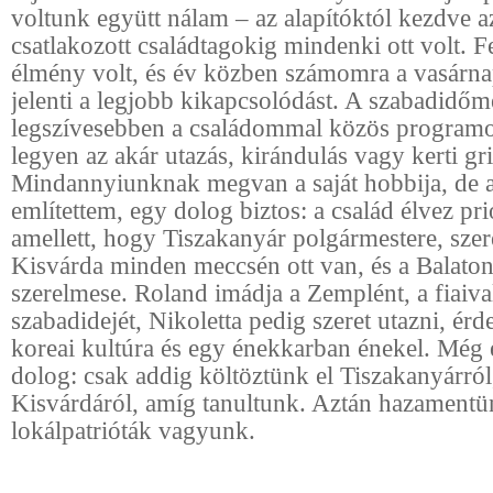
voltunk együtt nálam – az alapítóktól kezdve a
csatlakozott családtagokig mindenki ott volt. 
élmény volt, és év közben számomra a vasárnap
jelenti a legjobb kikapcsolódást. A szabadidőme
legszívesebben a családommal közös programo
legyen az akár utazás, kirándulás vagy kerti gri
Mindannyiunknak megvan a saját hobbija, de
említettem, egy dolog biztos: a család élvez pr
amellett, hogy Tiszakanyár polgármestere, szeret
Kisvárda minden meccsén ott van, és a Balato
szerelmese. Roland imádja a Zemplént, a fiaival 
szabadidejét, Nikoletta pedig szeret utazni, érde
koreai kultúra és egy énekkarban énekel. Még 
dolog: csak addig költöztünk el Tiszakanyárról,
Kisvárdáról, amíg tanultunk. Aztán hazamentü
lokálpatrióták vagyunk.