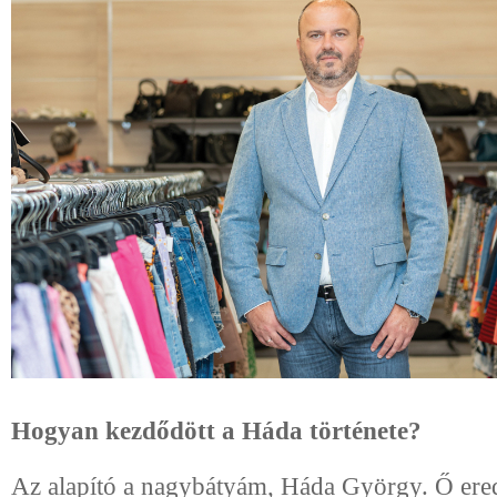
Hogyan kezdődött a Háda története?
Az alapító a nagybátyám, Háda György. Ő ered