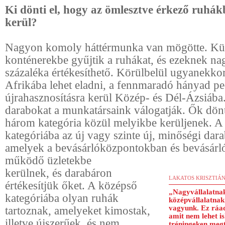
Ki dönti el, hogy az ömlesztve érkező ruhák
kerül?
Nagyon komoly háttérmunka van mögötte. Kü
konténerekbe gyűjtik a ruhákat, és ezeknek na
százaléka értékesíthető. Körülbelül ugyanekkor
Afrikába lehet eladni, a fennmaradó hányad pe
újrahasznosításra kerül Közép- és Dél-Ázsiába
darabokat a munkatársaink válogatják. Ők dönt
három kategória közül melyikbe kerüljenek. A 
kategóriába az új vagy szinte új, minőségi dar
amelyek a bevásárlóközpontokban és bevásár
működő üzletekbe
kerülnek, és darabáron
LAKATOS KRISZTIÁ
értékesítjük őket. A középső
„Nagyvállalatnak
kategóriába olyan ruhák
középvállalatnak
tartoznak, amelyeket kimostak,
vagyunk. Ez ráad
amit nem lehet i
illetve újszerűek, és nem
tréningeken megt