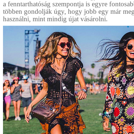
a fenntarthatóság szempontja is egyre fontosab
többen gondolják úgy, hogy jobb egy már megl
használni, mint mindig újat vásárolni.