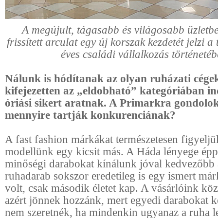
A megújult, tágasabb és világosabb üzletbe
frissített arculat egy új korszak kezdetét jelzi 
éves családi vállalkozás történetéb
Nálunk is hódítanak az olyan ruházati cége
kifejezetten az „eldobható” kategóriában in
óriási sikert aratnak. A Primarkra gondolo
mennyire tartják konkurenciának?
A fast fashion márkákat természetesen figyeljü
modellünk egy kicsit más. A Háda lényege épp
minőségi darabokat kínálunk jóval kedvezőbb
ruhadarab sokszor eredetileg is egy ismert má
volt, csak második életet kap. A vásárlóink kö
azért jönnek hozzánk, mert egyedi darabokat k
nem szeretnék, ha mindenkin ugyanaz a ruha l