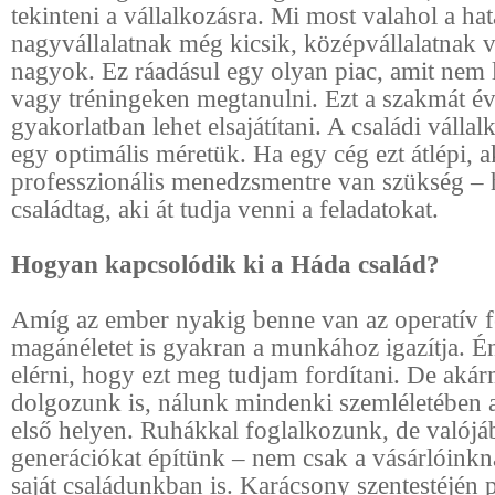
tekinteni a vállalkozásra. Mi most valahol a h
nagyvállalatnak még kicsik, középvállalatnak 
nagyok. Ez ráadásul egy olyan piac, amit nem 
vagy tréningeken megtanulni. Ezt a szakmát éve
gyakorlatban lehet elsajátítani. A családi váll
egy optimális méretük. Ha egy cég ezt átlépi, 
professzionális menedzsmentre van szükség – 
családtag, aki át tudja venni a feladatokat.
Hogyan kapcsolódik ki a Háda család?
Amíg az ember nyakig benne van az operatív f
magánéletet is gyakran a munkához igazítja. É
elérni, hogy ezt meg tudjam fordítani. De aká
dolgozunk is, nálunk mindenki szemléletében a 
első helyen. Ruhákkal foglalkozunk, de valójá
generációkat építünk – nem csak a vásárlóinkn
saját családunkban is. Karácsony szentestéjén 