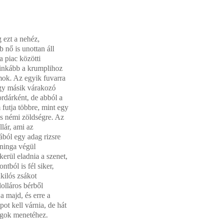
 ezt a nehéz,
nő is unottan áll
a piac közötti
eginkább a krumplihoz
omok. Az egyik fuvarra
Egy másik várakozó
rdárként, de abból a
 futja többre, mint egy
és némi zöldségre. Az
llár, ami az
ából egy adag rizsre
ninga végül
kerül eladnia a szenet,
tból is fél siker,
kilós zsákot
olláros bérből
a majd, és erre a
pot kell várnia, de hát
lgok menetéhez.