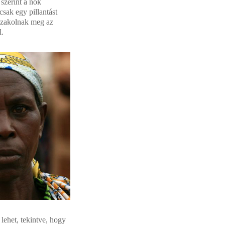
szerint a nők
sak egy pillantást
rőszakolnak meg az
l.
lehet, tekintve, hogy