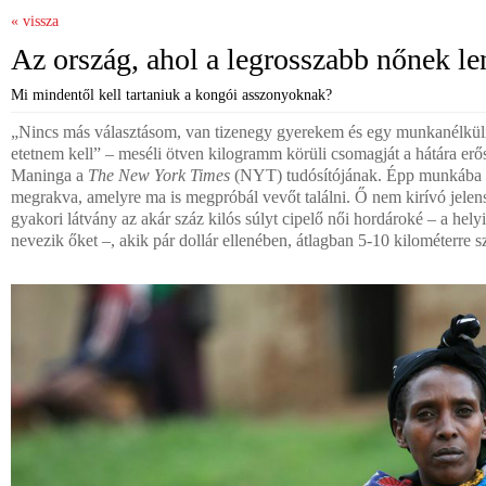
« vissza
Az ország, ahol a legrosszabb nőnek le
Mi mindentől kell tartaniuk a kongói asszonyoknak?
„Nincs más választásom, van tizenegy gyerekem és egy munkanélküli
etetnem kell” – meséli ötven kilogramm körüli csomagját a hátára erő
Maninga a
The New York Times
(NYT) tudósítójának. Épp munkába i
megrakva, amelyre ma is megpróbál vevőt találni. Ő nem kirívó jele
gyakori látvány az akár száz kilós súlyt cipelő női hordároké – a hel
nevezik őket –, akik pár dollár ellenében, átlagban 5-10 kilométerre s