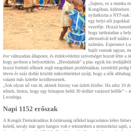
„Sajnos, ez a munka mo
Kongóban, különösen
nyilatkozta a
NYT-
nak 
egy helyi női jogokkal
vezetője. Hozzá hasonl
hogy tarthatatlan a hel
alternatívát kell találn
számára. Esperance Lu
hajói vannak ugyan, mé
éve változatlan állapotot, és érdekvédelmi szövetséget hozott létre a 
hogy javítson a helyzetükön. „Birodalmát” a piac egyik kis irodájából 
hozzá forduló nőknek segít megoldani problémáikat, ezenfelül pedig
ötven és száz dollár közötti mikrohiteleket nyújt, hogy a nők abbaha
valami más üzletbe kezdhessenek.
„Sok olyan nő van itt, akinek bizony van üzleti érzéke. Ha adsz 10 do
nőnek, biztos, hogy egy hónapon belül 30 dollárt varázsol belőle” –
Lwashiga.
Napi 1152 erőszak
A Kongói Demokratikus Köztársaság nőkkel kapcsolatos kétes hírne
keletű, tavaly már igen hangos volt e tekintetben a nemzetközi sajtó, 