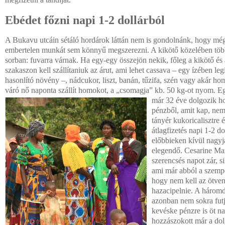
Ebédet főzni napi 1-2 dollárból
A Bukavu utcáin sétáló hordárok láttán nem is gondolnánk, hogy még
embertelen munkát sem könnyű megszerezni. A kikötő közelében több 
sorban: fuvarra várnak. Ha egy-egy összejön nekik, főleg a kikötő és 
szakaszon kell szállítaniuk az árut, ami lehet cassava – egy ízében l
hasonlító növény –, nádcukor, liszt, banán, tűzifa, szén vagy akár h
váró nő naponta szállít homokot, a „csomagja” kb. 50 kg-ot nyom. 
már 32 éve dolgozik ho
pénzből, amit kap, nem
tányér kukoricalisztre 
átlagfizetés napi 1-2 do
előbbieken kívül nagyj
elegendő. Cesarine Ma
szerencsés napot zár, si
ami már abból a szempon
hogy nem kell az ötven
hazacipelnie. A háromd
azonban nem sokra futj
kevéske pénzre is öt na
hozzászokott már a do