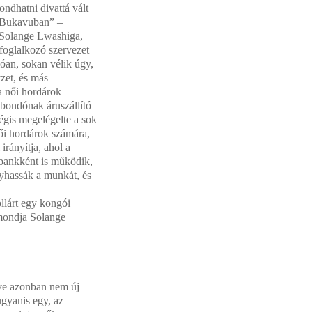
ndhatni divattá vált
 Bukavuban” –
Solange Lwashiga,
 foglalkozó szervezet
óan, sokan vélik úgy,
yzet, és más
i a női hordárok
bondónak áruszállító
gis megelégelte a sok
női hordárok számára,
irányítja, ahol a
 bankként is működik,
gyhassák a munkát, és
llárt egy kongói
 mondja Solange
ve azonban nem új
ugyanis egy, az