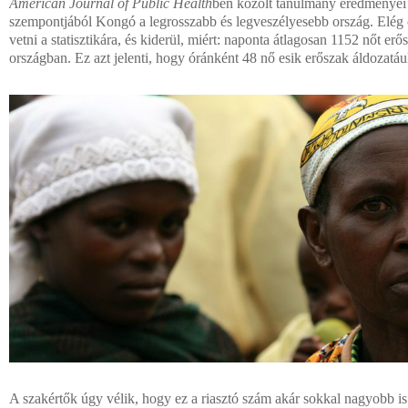
American Journal of Public Health
ben közölt tanulmány eredményei 
szempontjából Kongó a legrosszabb és legveszélyesebb ország. Elég c
vetni a statisztikára, és kiderül, miért: naponta átlagosan 1152 nőt e
országban. Ez azt jelenti, hogy óránként 48 nő esik erőszak áldozatáu
A szakértők úgy vélik, hogy ez a riasztó szám akár sokkal nagyobb is 