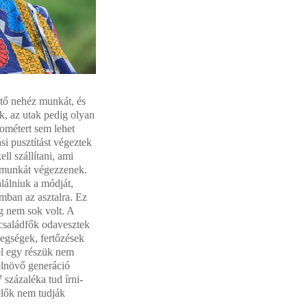
ntő nehéz munkát, és
k, az utak pedig olyan
ométert sem lehet
si pusztítást végeztek
l szállítani, ami
fimunkát végezzenek.
alálniuk a módját,
omban az asztalra. Ez
g nem sok volt. A
 családfők odavesztek
tegségek, fertőzések
el egy részük nem
elnövő generáció
 százaléka tud írni-
zülők nem tudják