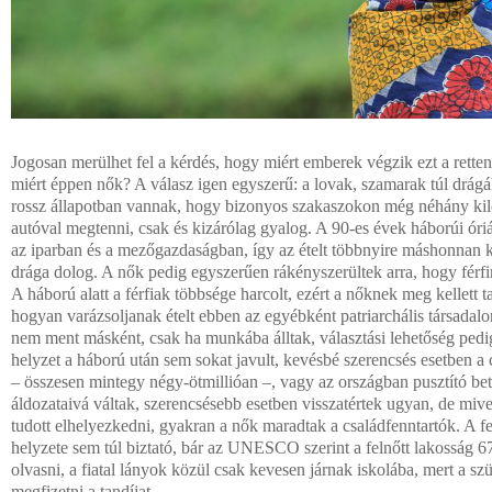
Jogosan merülhet fel a kérdés, hogy miért emberek végzik ezt a rette
miért éppen nők? A válasz igen egyszerű: a lovak, szamarak túl drágá
rossz állapotban vannak, hogy bizonyos szakaszokon még néhány kil
autóval megtenni, csak és kizárólag gyalog. A 90-es évek háborúi óriá
az iparban és a mezőgazdaságban, így az ételt többnyire máshonnan kel
drága dolog. A nők pedig egyszerűen rákényszerültek arra, hogy fér
A háború alatt a férfiak többsége harcolt, ezért a nőknek meg kellett t
hogyan varázsoljanak ételt ebben az egyébként patriarchális társadal
nem ment másként, csak ha munkába álltak, választási lehetőség pedi
helyzet a háború után sem sokat javult, kevésbé szerencsés esetben a
– összesen mintegy négy-ötmillióan –, vagy az országban pusztító be
áldozataivá váltak, szerencsésebb esetben visszatértek ugyan, de miv
tudott elhelyezkedni, gyakran a nők maradtak a családfenntartók. A f
helyzete sem túl biztató, bár az UNESCO szerint a felnőtt lakosság 67
olvasni, a fiatal lányok közül csak kevesen járnak iskolába, mert a s
megfizetni a tandíjat.