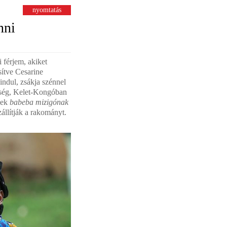
nyomtatás
nni
 férjem, akiket
sítve Cesarine
ndul, zsákja szénnel
nség, Kelet-Kongóban
yiek
babeba mizigónak
zállítják a rakományt.