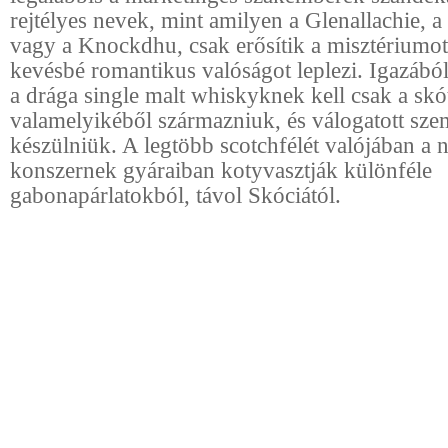
rejtélyes nevek, mint amilyen a Glenallachie, 
vagy a Knockdhu, csak erősítik a misztériumot
kevésbé romantikus valóságot leplezi. Igazábó
a drága single malt whiskyknek kell csak a skó
valamelyikéből származniuk, és válogatott sz
készülniük. A legtöbb scotchfélét valójában a 
konszernek gyáraiban kotyvasztják különféle
gabonapárlatokból, távol Skóciától.