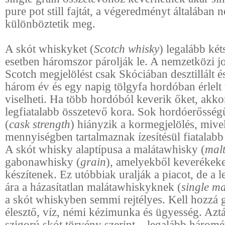
pure pot still fajtát, a végeredményt általában 
különböztetik meg.
A skót whiskyket (
Scotch whisky
) legalább két
esetben háromszor párolják le. A nemzetközi jo
Scotch megjelölést csak Skóciában desztillált é
három év és egy napig tölgyfa hordóban érlelt
viselheti. Ha több hordóból keverik őket, akko
legfiatalabb összetevő kora. Sok hordóerősség
(
cask strength
) hiányzik a kormegjelölés, mive
mennyiségben tartalmaznak ízesítésül fiatalabb
A skót whisky alaptípusa a malátawhisky (
mal
gabonawhisky (
grain
), amelyekből keverékeke
készítenek. Ez utóbbiak uralják a piacot, de a
ára a házasítatlan malátawhiskyknek (
single ma
a skót whiskyben semmi rejtélyes. Kell hozzá 
élesztő, víz, némi kézimunka és ügyesség. Azt
szigorú skót törvény szerint – legalább háromé