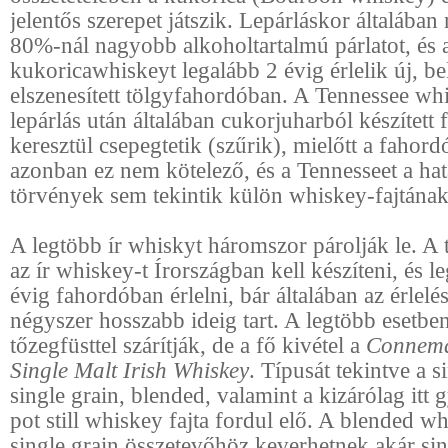
jelentős szerepet játszik. Lepárláskor általába
80%-nál nagyobb alkoholtartalmú párlatot, és
kukoricawhiskeyt legalább 2 évig érlelik új, be
elszenesített tölgyfahordóban. A Tennessee whi
lepárlás után általában cukorjuharból készített 
keresztül csepegtetik (szűrik), mielőtt a fahord
azonban ez nem kötelező, és a Tennesseet a ha
törvények sem tekintik külön whiskey-fajtának
A legtöbb ír whiskyt háromszor párolják le. A 
az ír whiskey-t Írországban kell készíteni, és 
évig fahordóban érlelni, bár általában az érlel
négyszer hosszabb ideig tart. A legtöbb esetbe
tőzegfüsttel szárítják, de a fő kivétel a
Connema
Single Malt Irish Whiskey
. Típusát tekintve a s
single grain, blended, valamint a kizárólag itt g
pot still whiskey fajta fordul elő. A blended w
single grain összetevőhöz keverhetnek akár sin