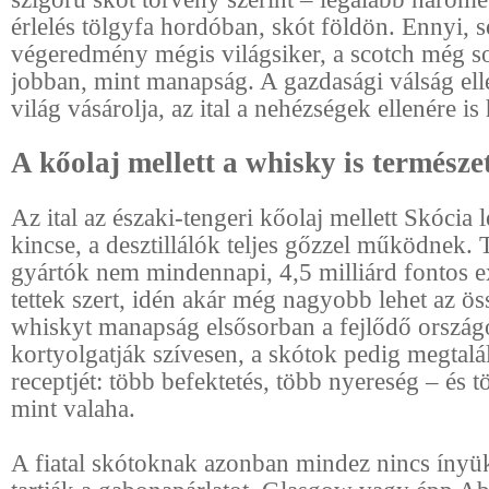
érlelés tölgyfa hordóban, skót földön. Ennyi, 
végeredmény mégis világsiker, a scotch még s
jobban, mint manapság. A gazdasági válság ell
világ vásárolja, az ital a nehézségek ellenére is 
A kőolaj mellett a whisky is természet
Az ital az északi-tengeri kőolaj mellett Skócia
kincse, a desztillálók teljes gőzzel működnek. 
gyártók nem mindennapi, 4,5 milliárd fontos e
tettek szert, idén akár még nagyobb lehet az ös
whiskyt manapság elsősorban a fejlődő orszá
kortyolgatják szívesen, a skótok pedig megtalál
receptjét: több befektetés, több nyereség – és 
mint valaha.
A fiatal skótoknak azonban mindez nincs ínyü