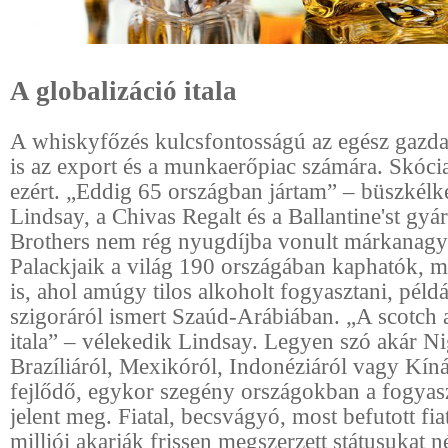
A globalizáció itala
A whiskyfőzés kulcsfontosságú az egész gazda
is az export és a munkaerőpiac számára. Skócia 
ezért. „Eddig 65 országban jártam” – büszkél
Lindsay, a Chivas Regalt és a Ballantine'st gyá
Brothers nem rég nyugdíjba vonult márkanagy
Palackjaik a világ 190 országában kaphatók, 
is, ahol amúgy tilos alkoholt fogyasztani, példá
szigoráról ismert Szaúd-Arábiában. „A scotch a
itala” – vélekedik Lindsay. Legyen szó akár Ni
Brazíliáról, Mexikóról, Indonéziáról vagy Kíná
fejlődő, egykor szegény országokban a fogyasz
jelent meg. Fiatal, becsvágyó, most befutott fiat
milliói akarják frissen megszerzett státusukat 