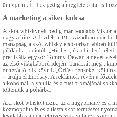
ünnepelni. Ehhez pedig a megfelelő ital is hozz
A marketing a siker kulcsa
A skót whiskynek pedig már legalább Viktória 
nagy a híre. A főzdék a 19. században már hird
manapság a skót whisky elsősorban ebben kül
például a japántól. „Hirdess, és a hirdetés életb
prédikálta egykor Tommy Dewar, a nevét visel
az első világháború idején. Tanácsát még üku
generációja is követi. „Óriási pénzeket költün
– árulja el Lindsay. A reklámok révén a főzdék
alkoholnál, a vanília és a füst aromájánál sokka
tölteniük a pohárba.
Aki skót whiskyt iszik, az a hagyomány és a m
kozmopolita íz és a tiszta skót természet nyoma
legalábbis a marketinges szakemberek szándéka