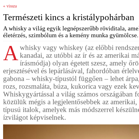
« vissza
Természeti kincs a kristálypohárban
A whisky a világ egyik legnépszerűbb röviditala, ame
életérzés, szimbólum és a kemény munka gyümölcse.
A
whisky vagy whiskey (az előbbi rendszeri
kanadai, az utóbbi az ír és az amerikai m
írásmódja) olyan égetett szesz, amely őr
erjesztésével és lepárlásával, fahordóban érlelv
gabona – whisky-típustól függően – lehet árpa
rozs, rozsmaláta, búza, kukorica vagy ezek ke
Whiskygyártással a világ számos országában f
közülük mégis a legjelentősebbek az amerikai, 
típusú italok, amelyek más módszerrel készüln
ízvilágot képviselnek.