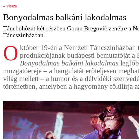
« vissza
Bonyodalmas balkáni lakodalmas
Táncbohózat két részben Goran Bregović zenéire a N
Táncszínházban.
O
któber 19-én a Nemzeti Táncszínházban ta
produkciójának budapesti bemutatóját a P
Bonyodalmas balkáni lakodalmas
legfő
mozgatóereje – a hangulatát erőteljesen megha
világ mellett – a humor és a délvidéki szenved
történetben, amelyben a hagyomány fölülírja az