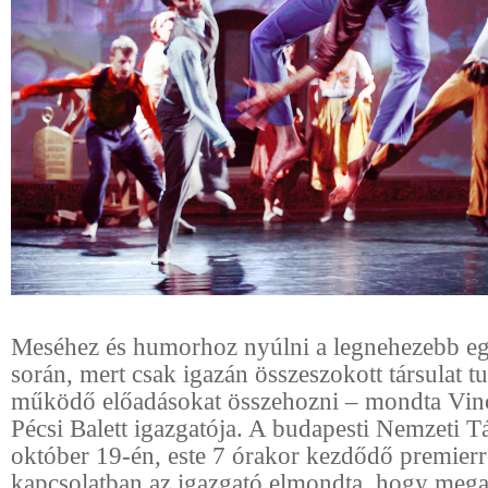
Meséhez és humorhoz nyúlni a legnehezebb eg
során, mert csak igazán összeszokott társulat t
működő előadásokat összehozni – mondta Vinc
Pécsi Balett igazgatója. A budapesti Nemzeti 
október 19-én, este 7 órakor kezdődő premierr
kapcsolatban az igazgató elmondta, hogy meg