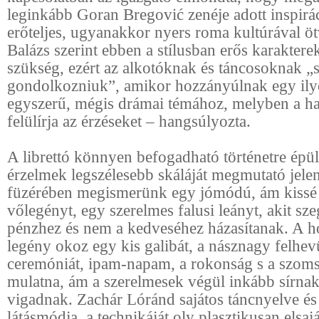
leginkább Goran Bregović
zenéje adott inspirá
erőteljes, ugyanakkor nyers roma kultúrával ö
Balázs szerint ebben a stílusban erős karaktere
szükség, ezért az alkotóknak és táncosoknak „
gondolkozniuk”, amikor hozzányúlnak egy ily
egyszerű, mégis drámai témához, melyben a 
felülírja az érzéseket – hangsúlyozta.
A librettó könnyen befogadható történetre épül
érzelmek legszélesebb skáláját megmutató jelen
füzérében megismerünk egy jómódú, ám kissé
vőlegényt, egy szerelmes falusi leányt, akit sze
pénzhez és nem a kedveséhez házasítanak. A 
legény okoz egy kis galibát, a násznagy felhevü
ceremóniát, ipam-napam, a rokonság s a szoms
mulatna, ám a szerelmesek végül inkább sírnak
vigadnak. Zachár Lóránd sajátos táncnyelve és
látásmódja, a technikáját oly plasztikusan elsajá