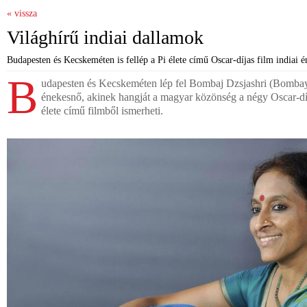
« vissza
Világhírű indiai dallamok
Budapesten és Kecskeméten is fellép a Pi élete című Oscar-díjas film indiai é
B
udapesten és Kecskeméten lép fel Bombaj Dzsjashri (Bombay 
énekesnő, akinek hangját a magyar közönség a négy Oscar-díj
élete című filmből ismerheti.