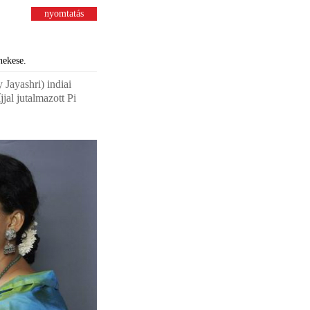
nyomtatás
nekese.
Jayashri) indiai
jal jutalmazott Pi