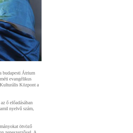
 a budapesti Átrium
eméti evangélikus
 Kulturális Központ a
 az ő előadásában
 tamil nyelvű szám,
yományokat ötvöző
nn zeneszerzővel. A