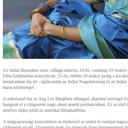
Az indiai klasszikus zene csillaga március 24-én, vasárnap 19 órakor
Film-Színházban koncertezik, 25-én, hétfőn 19 órakor pedig a kecsk
templomban lép fel - tájékoztatta az Indiai Nagykövetség és az Indiai
hazai közönséget.
A művésznő írta az Ang Lee filmjében elhangzó altatódal szövegét és
hangzott el a világszerte nagy sikert aratott produkcióban. Ez az első
amelyet díjára jelölt az amerikai filmakadémia.
A magyarországi koncerteken az énekesnő az indiai és európai hag
világzenét ad elő. Dzsajashri évek óta dolgozik Eero Hameenniemi fi