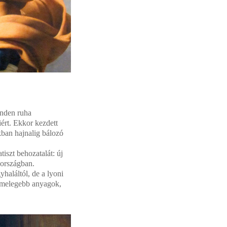
inden ruha
ért. Ekkor kezdett
kban hajnalig bálozó
tiszt behozatalát: új
aországban.
haláltól, de a lyoni
a melegebb anyagok,