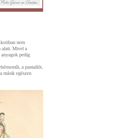
ekkoriban nem
alatt. Mivel a
yű anyagok pedig
hérneműt, a pantallót.
, a másik egészen