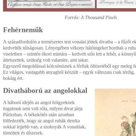
Forrás: A Thousand Pixels
Fehérneműk
A századfordulón a természetes test vonalai jöttek divatba – a fűzőt 
kedvelték túlságosan. Lényegében vékony hálóingeket hordtak a ruha 
viseletben – szintén ókori mintára – kedvelt szín lett a fehér, a könn
áttetszettek, szükség volt valamire, ami takar.
Egyszerű megoldással kölcsönöztek a férfiak öltözetéből egy meleg fe
Ez világos, vastagabb anyagból készült – egyik változata csak térdig
bokáig ért.
Divatháború az angolokkal
A háború idején az angol hölgyeknek
fogalmuk sem volt róla, milyen divat járja
Párizsban. A békekötés után azonban
fölfedezték, hogy az angol ruhák dereka
sokkal lejjebb van, a szoknyák A vonalúak,
tömöttek és díszesek.