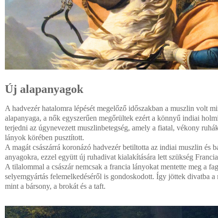
Új alapanyagok
A hadvezér hatalomra lépését megelőző időszakban a muszlin volt m
alapanyaga, a nők egyszerűen megőrültek ezért a könnyű indiai holmi
terjedni az úgynevezett muszlinbetegség, amely a fiatal, vékony ruhá
lányok körében pusztított.
A magát császárrá koronázó hadvezér betiltotta az indiai muszlin és ba
anyagokra, ezzel együtt új ruhadivat kialakítására lett szükség Franci
A tilalommal a császár nemcsak a francia lányokat mentette meg a fagy
selyemgyártás felemelkedéséről is gondoskodott. Így jöttek divatba 
mint a bársony, a brokát és a taft.