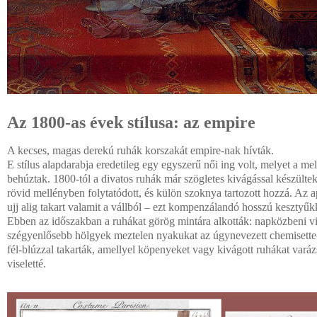
Az 1800-as évek stílusa: az empire
A kecses, magas derekú ruhák korszakát empire-nak hívták.
E stílus alapdarabja eredetileg egy egyszerű női ing volt, melyet a mel
behúztak. 1800-tól a divatos ruhák már szögletes kivágással készültek
rövid mellényben folytatódott, és külön szoknya tartozott hozzá. Az 
ujj alig takart valamit a vállból – ezt kompenzálandó hosszú kesztyűkk
Ebben az időszakban a ruhákat görög mintára alkották: napközbeni vi
szégyenlősebb hölgyek meztelen nyakukat az úgynevezett chemisette-
fél-blúzzal takarták, amellyel köpenyeket vagy kivágott ruhákat varáz
viseletté.