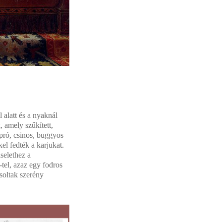
l alatt és a nyaknál
, amely szűkített,
apró, csinos, buggyos
el fedték a karjukat.
selethez a
tel, azaz egy fodros
soltak szerény