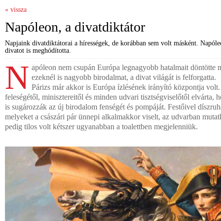
« vissza
Napóleon, a divatdiktátor
Napjaink divatdiktátorai a hírességek, de korábban sem volt másként. Napól
divatot is meghódította.
N
apóleon nem csupán Európa legnagyobb hatalmait döntötte 
ezeknél is nagyobb birodalmat, a divat világát is felforgatta.
Párizs már akkor is Európa ízlésének irányító központja volt.
feleségétől, minisztereitől és minden udvari tisztségviselőtől elvárta,
is sugározzák az új birodalom fenségét és pompáját. Festőivel díszruhá
melyeket a császári pár ünnepi alkalmakkor viselt, az udvarban mut
pedig tilos volt kétszer ugyanabban a toalettben megjelenniük.