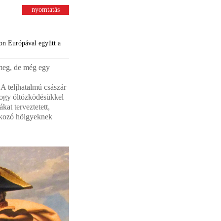
nyomtatás
eon Európával együtt a
meg, de még egy
 A teljhatalmú császár
 hogy öltözködésükkel
kat terveztetett,
atkozó hölgyeknek