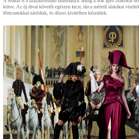
A retikül is a századforduló találmánya: addig a nők apró zsákokat h
kötve. Az új divat követői egészen kicsi, tárca méretű táskákat viselt
fémcsatokkal záródtak, és díszes kivitelben készültek.