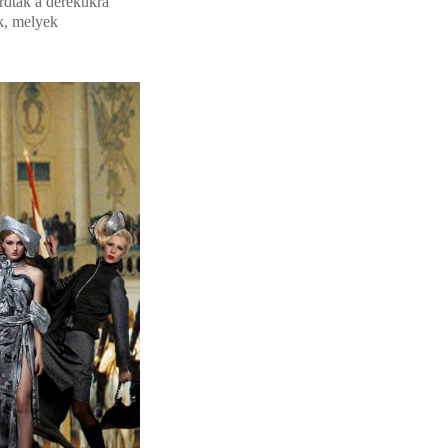
ordtak a derekukra
ek, melyek