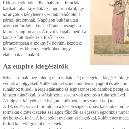
Ekkor megindult a divatháború: a franciák
karikatúrákat rajzoltak az angol ruhákról, így
az angolok kénytelenek voltak behódolni a
párizsi uralomnak. Napóleon bukása után
azonban fordult a kocka: Franciaországban
kitört az anglománia. A divat világába betört a
karcsúsított derék és a fűző – ezzel
párhuzamosan a szoknyák bővülni kezdtek:
kitömték és kimerevítették őket, hogy
elálljanak a lábaktól.
Az empire kiegészítők
Mivel a ruhák még mindig nem voltak elég melegek, a kiegészítők gy
védték a hölgyeket. Vállkendőket szinte minden anyagból és alkalomra
ruhákhoz tüllből, a legelegánsabb és leghasznosabb darabok pedig ka
hímzett mintákkal. A stólák színe sosem volt azonos a ruha színével.
A hölgyek kényelmes, kivágott cipőkben, lapos sarkakon jártak.
A 18. és 19. század fordulóján a kisebb sapkák óriási kalapokká nőtte
formákat öltöttek: széles szalagos főkötők és egészen egzotikus turbán
úri hölgyek fején. A kalapokat gyakran szalagokkal, különleges madar
fodrokkal, virágokkal díszítették.