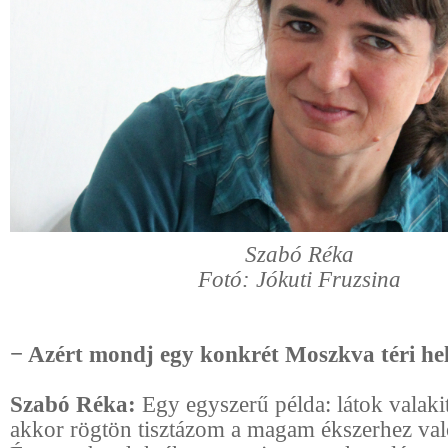
Szabó Réka
Fotó: Jókuti Fruzsina
− Azért mondj egy konkrét Moszkva téri hel
Szabó Réka:
Egy egyszerű példa: látok valakit
akkor rögtön tisztázom a magam ékszerhez val