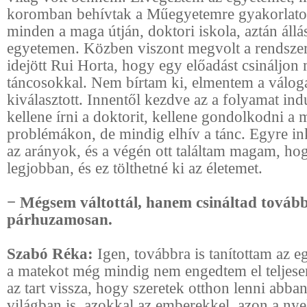
koromban behívtak a Műegyetemre gyakorlatot 
minden a maga útján, doktori iskola, aztán állá
egyetemen. Közben viszont megvolt a rendszerv
idejött Rui Horta, hogy egy előadást csináljon
táncosokkal. Nem bírtam ki, elmentem a váloga
kiválasztott. Innentől kezdve az a folyamat ind
kellene írni a doktorit, kellene gondolkodni a 
problémákon, de mindig elhív a tánc. Egyre in
az arányok, és a végén ott találtam magam, ho
legjobban, és ez tölthetné ki az életemet.
− Mégsem váltottál, hanem csináltad továb
párhuzamosan.
Szabó Réka:
Igen, továbbra is tanítottam az e
a matekot még mindig nem engedtem el teljesen
az tart vissza, hogy szeretek otthon lenni abba
világban is, azokkal az emberekkel, azon a ny