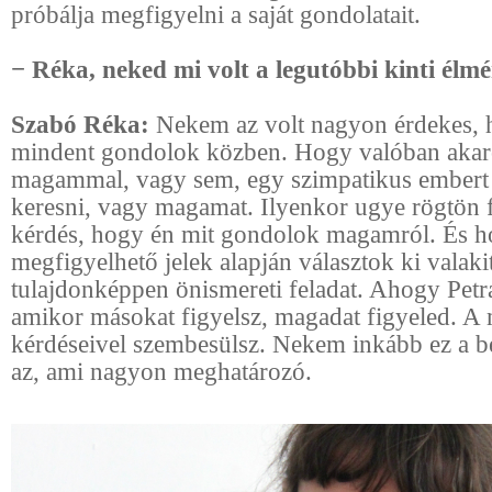
próbálja megfigyelni a saját gondolatait.
− Réka, neked mi volt a legutóbbi kinti élm
Szabó Réka:
Nekem az volt nagyon érdekes,
mindent gondolok közben. Hogy valóban akaro
magammal, vagy sem, egy szimpatikus embert
keresni, vagy magamat. Ilyenkor ugye rögtön 
kérdés, hogy én mit gondolok magamról. És 
megfigyelhető jelek alapján választok ki valakit
tulajdonképpen önismereti feladat. Ahogy Petr
amikor másokat figyelsz, magadat figyeled. A
kérdéseivel szembesülsz. Nekem inkább ez a 
az, ami nagyon meghatározó.