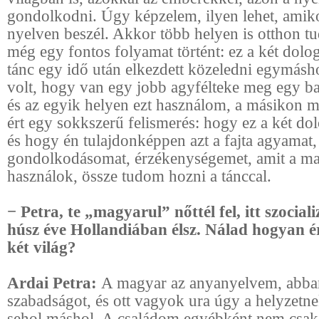
gondolkodni. Úgy képzelem, ilyen lehet, amiko
nyelven beszél. Akkor több helyen is otthon tu
még egy fontos folyamat történt: ez a két dolog
tánc egy idő után elkezdett közeledni egymás
volt, hogy van egy jobb agyfélteke meg egy ba
és az egyik helyen ezt használom, a másikon 
ért egy sokkszerű felismerés: hogy ez a két dol
és hogy én tulajdonképpen azt a fajta agyamat,
gondolkodásomat, érzékenységemet, amit a m
használok, össze tudom hozni a tánccal.
− Petra, te „magyarul” nőttél fel, itt szociali
húsz éve Hollandiában élsz. Nálad hogyan ér
két világ?
Ardai Petra:
A magyar az anyanyelvem, abba
szabadságot, és ott vagyok ura úgy a helyzetn
sehol máshol. A családom egyébként nem csak