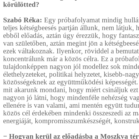
körülötted?
Szabó Réka:
Egy próbafolyamat mindig hullá
teljes kétségbeesés partján állunk, nem látjuk,
ebből előadás, aztán úgy érezzük, hogy fantas
van születőben, aztán megint jön a kétségbe
ezek váltakoznak. Ilyenkor, röviddel a bemutat
koncentrálunk már a közös célra. Ez a próbaf
tulajdonképpen nagyon jól modellez sok minde
élethelyzeteket, politikai helyzetet, kisebb-na
közösségeknek az együttműködési képességét.
mit akarunk mondani, hogy miért csináljuk ezt 
nagyon jó látni, hogy mindenféle nehézség vag
ellenére is van valami, ami mentén együtt tud
közös cél érdekében mindenki összeszedi az 
energiáját, kompromisszumkészségét, konstrukt
− Hogyan kerül az előadásba a Moszkva té