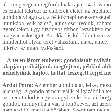
tér, rengetegen megfordulnak rajta, 24 órás m
és ezáltal tükrözi az emberek életét: az érzelmei
gondolatvilágukat, a hétköznapi tevékenysége
munkába, esik az eső, nincs esernyőjük, rohann
gyerekeket. Egy bizonyos térben leszűkítve me
magyar valóságot. Az előadás később utazni is 
mindenhol olyan teret választunk majd, amely 
tükrözi az ottani valóságot.
− A téren látott emberek gondolatait nyilvá
alapján próbáljátok megfejteni, például abb
némelyikük hajlott háttal, leszegett fejjel m
Ardai Petra
: Az ember gondolatai, lelke, mo
jelenség. A gondolat nem válik el igazából a tes
azt nem tudod is egy az egyben leolvasni, hog
gondol, mennyi baja van a főnökével, azt azért
nem érzi jól magát a bőrében. Szerintem például 