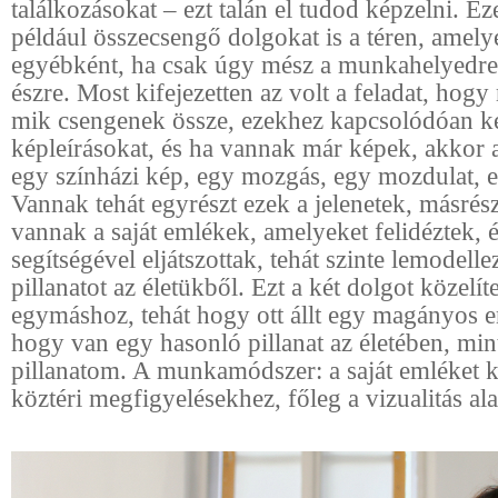
találkozásokat – ezt talán el tudod képzelni. Ez
például összecsengő dolgokat is a téren, amely
egyébként, ha csak úgy mész a munkahelyedre
észre. Most kifejezetten az volt a feladat, hog
mik csengenek össze, ezekhez kapcsolódóan k
képleírásokat, és ha vannak már képek, akkor 
egy színházi kép, egy mozgás, egy mozdulat, e
Vannak tehát egyrészt ezek a jelenetek, másrés
vannak a saját emlékek, amelyeket felidéztek, 
segítségével eljátszottak, tehát szinte lemodell
pillanatot az életükből. Ezt a két dolgot közelít
egymáshoz, tehát hogy ott állt egy magányos em
hogy van egy hasonló pillanat az életében, min
pillanatom. A munkamódszer: a saját emléket kö
köztéri megfigyelésekhez, főleg a vizualitás al