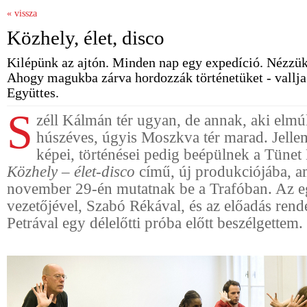
« vissza
Közhely, élet, disco
Kilépünk az ajtón. Minden nap egy expedíció. Nézzük
Ahogy magukba zárva hordozzák történetüket - vallja
Együttes.
S
zéll Kálmán tér ugyan, de annak, aki elmú
húszéves, úgyis Moszkva tér marad. Jellem
képei, történései pedig beépülnek a Tünet
Közhely – élet-disco
című, új produkciójába, a
november 29-én mutatnak be a Trafóban. Az e
vezetőjével, Szabó Rékával, és az előadás rend
Petrával egy délelőtti próba előtt beszélgettem.