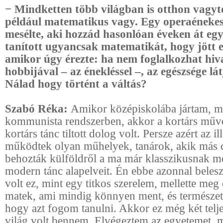
− Mindketten több világban is otthon vagyt
például matematikus vagy. Egy operaéneke
mesélte, aki hozzád hasonlóan éveken át eg
tanított ugyancsak matematikát, hogy jött 
amikor úgy érezte: ha nem foglalkozhat hiv
hobbijával – az énekléssel –, az egészsége lá
Nálad hogy történt a váltás?
Szabó Réka:
Amikor középiskolába jártam, m
kommunista rendszerben, akkor a kortárs művé
kortárs tánc tiltott dolog volt. Persze azért az il
működtek olyan műhelyek, tanárok, akik más c
behozták külföldről a ma már klasszikusnak 
modern tánc alapelveit. Én ebbe azonnal belesz
volt ez, mint egy titkos szerelem, mellette meg o
matek, ami mindig könnyen ment, és természet
hogy azt fogom tanulni. Akkor ez még két telj
világ volt bennem. Elvégeztem az egyetemet, 