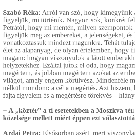
Szabó Réka
: Arról van szó, hogy kimegyünk a
figyeljük, mi történik. Nagyon sok, konkrét fe
Petrától, hogy mi mentén, milyen szempontok 
figyeljük meg az embereket, a jelenségeket, é
vonatkoztassuk mindezt magunkra. Tehát tula
élet az alapanyag, de olyan értelemben, hogy 
magam: hogyan viszonyulok a látott emberekh
helyzetekhez. Ezáltal jutok el oda, hogy magam
megértem, és jobban megértem azokat az ember
világot, amely engem körülvész. Mindenféle m
nélkül mondom: a cél a megértés. Azt hiszem,
fajta figyelem és a megértésre törekvés – hiány
− A „köztér” a ti esetetekben a Moszkva tér. 
közelsége mellett miért éppen ezt választott
Ardai Petra:
Elsősorban azért, mert viszonyla