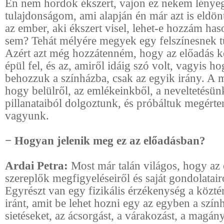
Én nem hordok ékszert, vajon ez nekem lénye
tulajdonságom, ami alapján én már azt is eldö
az ember, aki ékszert visel, lehet-e hozzám ha
sem? Tehát mélyére megyek egy felszínesnek 
Azért azt még hozzátenném, hogy az előadás k
épül fel, és az, amiről idáig szó volt, vagyis ho
behozzuk a színházba, csak az egyik irány. A m
hogy belülről, az emlékeinkből, a neveltetésün
pillanataiból dolgoztunk, és próbáltuk megérte
vagyunk.
− Hogyan jelenik meg ez az előadásban?
Ardai Petra:
Most már talán világos, hogy az 
szereplők megfigyeléseiről és saját gondolatairó
Egyrészt van egy fizikális érzékenység a közté
iránt, amit be lehet hozni egy az egyben a szính
sietéseket, az ácsorgást, a várakozást, a magány