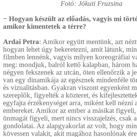
Fotó: Jókuti Fruzsina
− Hogyan készült az előadás, vagyis mi tört
amikor kimentetek a térre?
Ardai Petra
: Amikor együtt mentünk, azt néz
hogyan lehet úgy bekeretezni, amit látunk, mi
filmben lennénk, vagyis milyen koreográfiai va
meg: mondjuk, balról kettő kalapban, három ha
négyen fekszenek az utcán, öten ellenőrzik a je
van egy dinamikája az egésznek mindenféle tö
és vizualitásban. Gyakran viszont egyenként m
szereplők, figyelték a közteret, és kifejlesztet
egyfajta érzékenységet arra, miként kell nézni 
embereket. Amikor az ember a másikat figyeli,
önmagát figyeli, mert nincs visszajelzés, csak a
gondolatai. Az alapgyakorlat az volt, hogy mi
kövessen valakit, akit magához hasonlónak ére