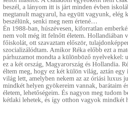
beszél, a lányom itt is járt minden évben iskolá
megtanult magyarul, ha együtt vagyunk, elég 
beszélünk, senki meg nem értené…
Én 1988-ban, húszévesen, kiforratlan emberké
nem volt még itt felnőtt életem. Hollandiában 
főiskolát, ott szavaztam először, tulajdonképpe
szocializálódtam. Amikor Réka előbb ezt a mat
párhuzamot mondta a különböző nyelvekkel:
ez a két ország, Magyarország és Hollandia. R
éltem meg, hogy ez két külön világ, aztán egy 
világ lett, amelyben nekem az az óriási luxus j
mindkét helyen gyökereim vannak, barátaim és
életem, lehetőségeim. És nagyon meg tudom b
kétlaki lehetek, és így otthon vagyok mindkét 