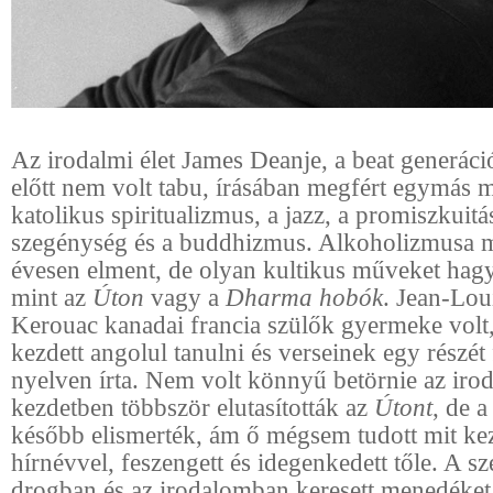
Az irodalmi élet James Deanje, a beat generác
előtt nem volt tabu, írásában megfért egymás me
katolikus spiritualizmus, a jazz, a promiszkuitá
szegénység és a buddhizmus. Alkoholizmusa m
évesen elment, de olyan kultikus műveket hagy
mint az
Úton
vagy a
Dharma hobók
. Jean-Lou
Kerouac kanadai francia szülők gyermeke volt,
kezdett angolul tanulni és verseinek egy részét 
nyelven írta. Nem volt könnyű betörnie az irod
kezdetben többször elutasították az
Útont
, de a
később elismerték, ám ő mégsem tudott mit ke
hírnévvel, feszengett és idegenkedett tőle. A s
drogban és az irodalomban keresett menedéket