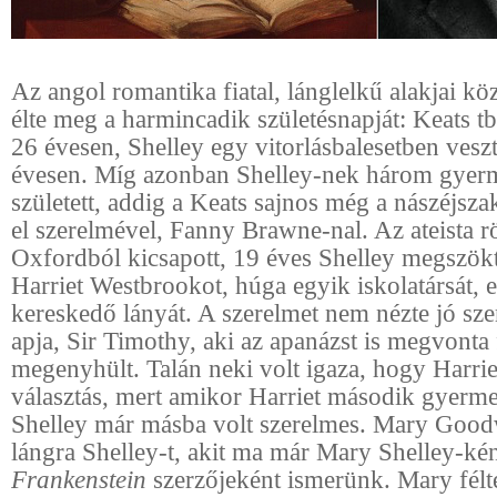
Az angol romantika fiatal, lánglelkű alakjai k
élte meg a harmincadik születésnapját: Keats t
26 évesen, Shelley egy vitorlásbalesetben veszte
évesen. Míg azonban Shelley-nek három gyerm
született, addig a Keats sajnos még a nászéjsza
el szerelmével, Fanny Brawne-nal. Az ateista rö
Oxfordból kicsapott, 19 éves Shelley megszökt
Harriet Westbrookot, húga egyik iskolatársát, 
kereskedő lányát. A szerelmet nem nézte jó sz
apja, Sir Timothy, aki az apanázst is megvonta 
megenyhült. Talán neki volt igaza, hogy Harrie
választás, mert amikor Harriet második gyerme
Shelley már másba volt szerelmes. Mary Good
lángra Shelley-t, akit ma már Mary Shelley-kén
Frankenstein
szerzőjeként ismerünk. Mary félt