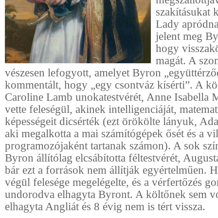
szakításukat 
Lady apródna
jelent meg By
hogy visszak
magát. A szo
vészesen lefogyott, amelyet Byron „együttérz
kommentált, hogy „egy csontváz kísérti”. A kö
Caroline Lamb unokatestvérét, Anne Isabella 
vette feleségül, akinek intelligenciáját, matemat
képességeit dicsérték (ezt örökölte lányuk, Ada
aki megalkotta a mai számítógépek ősét és a vi
programozójaként tartanak számon). A sok szí
Byron állítólag elcsábította féltestvérét, August
bár ezt a források nem állítják egyértelműen. H
végül felesége megelégelte, és a vérfertőzés go
undorodva elhagyta Byront. A költőnek sem vo
elhagyta Angliát és 8 évig nem is tért vissza.