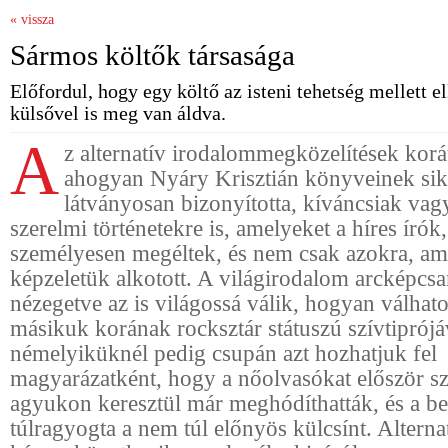
« vissza
Sármos költők társasága
Előfordul, hogy egy költő az isteni tehetség mellett el
külsővel is meg van áldva.
A
z alternatív irodalommegközelítések korát
ahogyan Nyáry Krisztián könyveinek sike
látványosan bizonyította, kíváncsiak va
szerelmi történetekre is, amelyeket a híres írók
személyesen megéltek, és nem csak azokra, am
képzeletük alkotott. A világirodalom arcképcs
nézegetve az is világossá válik, hogyan válhat
másikuk korának rocksztár státuszú szívtiprójá
némelyiküknél pedig csupán azt hozhatjuk fel
magyarázatként, hogy a nőolvasókat először s
agyukon keresztül már meghódíthatták, és a be
túlragyogta a nem túl előnyös külcsínt. Alterna