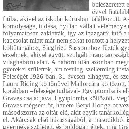
beleszeretett
évvel fiatalab
fiúba, akivel az iskolai kórusban találkozott. A
komolysága, tudása, nyíltan vállalt véleménye 
folyamatosan zaklatták, így az igazgatói intő a
kapcsolat miatt már nem sokat rontott a helyz
költőtársához, Siegfried Sassoonhoz fűzték g
érzelmek, akivel együtt szolgált Franciaországb
világháború alatt. A háború után azonban megn
gyerekei születtek, ám testileg-szellemileg insta
Feleségét 1926-ban, 31 évesen elhagyta, és sze
Laura Riding költőnővel Mallorcára költözött.
korábban –felesége tudtával- Egyiptomba is elk
Graves családjával Egyiptomba költözött. Vég
Graves mégsem őt, hanem Beryl Hodge-ot vez
másodszorra az oltár elé, akit egyik tanárkollégá
el. Akárcsak első házasságából, a másodikból 
gyermeke született, és boldogan éltek, míg Gr