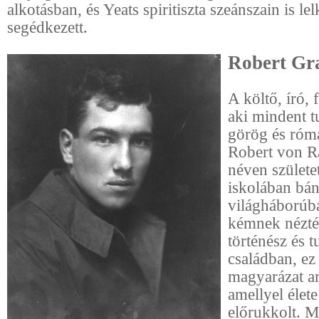
alkotásban, és Yeats spiritiszta szeánszain is le
segédkezett.
Robert Gr
A költő, író, 
aki mindent t
görög és róma
Robert von R
néven születet
iskolában bánt
világháborúb
kémnek nézté
történész és t
családban, ez 
magyarázat a
amellyel élet
előrukkolt. M