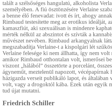
talált a szélsőséges hangulatú, alkoholista Verl
személyében. A fiú ösztönzésére Verlaine szab
a benne élő fenevadat: ivott és írt, ahogy annak
Rimbaud testesítette meg az erotikus ideálját, 
kamaszfiút, aki szexuálisan is mindenre kapható
mérték nélkül az abszintot és szívták a kannabi
művészet nevében. Rimbaud arkangyalnak látta
megszabadítja Verlaine-t a kispolgári lét szűkös
Verlaine felesége ki nem állhatta, így nem volt
amikor Rimbaud otthontalan volt, ismerősei be
viszont „hálából” összetörte a porcelánt, összes
ágyneműt, meztelenül napozott, vécépapírnak h
házigazda verseit publikáló lapot, és általában
volt, vagy a drogoktól kába. Ezek után egyik m
tud újat mutatni.
Friedrich Schiller