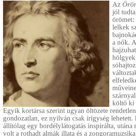
Az
Örö
jól tudt
örömet:
lelkek s
bajnoká
a nők. 
hajzuhat
hölgyek
sóhajto
változta
elfeledk
műveine
szárnyal
költő ki 
Egyik kortársa szerint ugyan öltözete rendetlen
gondozatlan, ez nyilván csak irigység lehetett. E
állítólag egy bordélylátogatás inspirálta, után
volt a rothadt almák illata és a zongoramuzsika