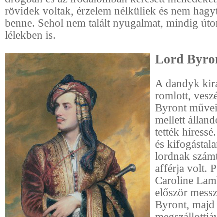
rövidek voltak, érzelem nélküliek és nem hag
benne. Sehol nem talált nyugalmat, mindig úto
lélekben is.
Lord Byro
A dandyk kirá
romlott, vesz
Byront művei,
mellett állan
tették híress
és kifogástal
lordnak szám
afférja volt. 
Caroline Lam
először messz
Byront, majd
megszállottjá