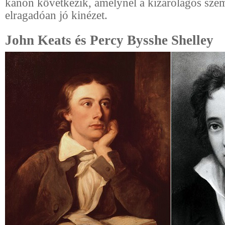
kánon következik, amelynél a kizárólagos sze
elragadóan jó kinézet.
John Keats és Percy Bysshe Shelley