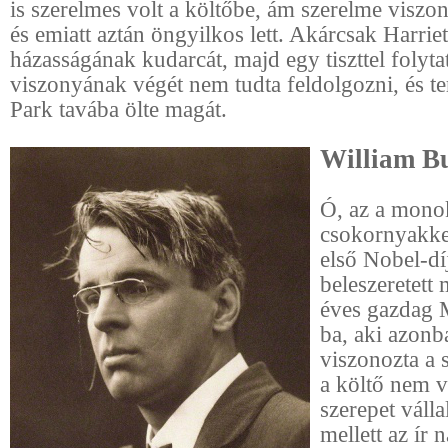
is szerelmes volt a költőbe, ám szerelme viszo
és emiatt aztán öngyilkos lett. Akárcsak Harriet
házasságának kudarcát, majd egy tiszttel folytat
viszonyának végét nem tudta feldolgozni, és t
Park tavába ölte magát.
William Bu
Ó, az a monok
csokornyakke
első Nobel-dí
beleszeretett
éves gazdag
ba, aki azon
viszonozta a 
a költő nem v
szerepet váll
mellett az ír 