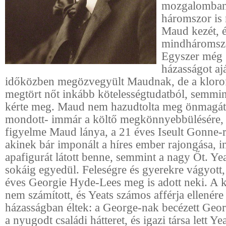
mozgalomban
háromszor is
Maud kezét, 
mindháromszo
Egyszer még 
házasságot ajá
időközben megözvegyült Maudnak, de a klor
megtört nőt inkább kötelességtudatból, semmin
kérte meg. Maud nem hazudtolta meg önmagát
mondott- immár a költő megkönnyebbülésére,
figyelme Maud lánya, a 21 éves Iseult Gonne-ra
akinek bár imponált a híres ember rajongása, 
apafigurát látott benne, semmint a nagy Őt. Y
sokáig egyedül. Feleségre és gyerekre vágyott,
éves Georgie Hyde-Lees meg is adott neki. A 
nem számított, és Yeats számos afférja ellenére
házasságban éltek: a George-nak becézett Georg
a nyugodt családi hátteret, és igazi társa lett Ye