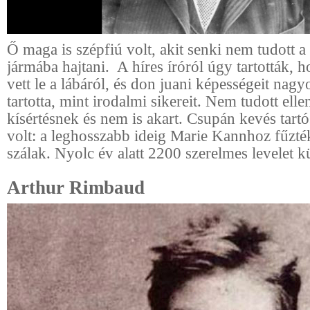
Ő maga is szépfiú volt, akit senki nem tudott a
jármába hajtani. A híres íróról úgy tartották, 
vett le a lábáról, és don juani képességeit nag
tartotta, mint irodalmi sikereit. Nem tudott ellen
kísértésnek és nem is akart. Csupán kevés tartó
volt: a leghosszabb ideig Marie Kannhoz fűzt
szálak. Nyolc év alatt 2200 szerelmes levelet kü
Arthur Rimbaud