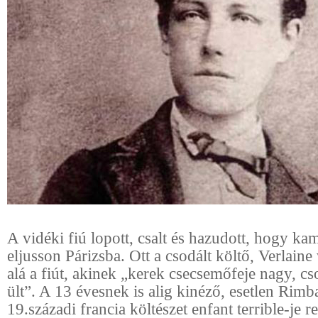
A vidéki fiú lopott, csalt és hazudott, hogy ka
eljusson Párizsba. Ott a csodált költő, Verlaine 
alá a fiút, akinek „kerek csecsemőfeje nagy, cs
ült”. A 13 évesnek is alig kinéző, esetlen Rimb
19.századi francia költészet enfant terrible-je