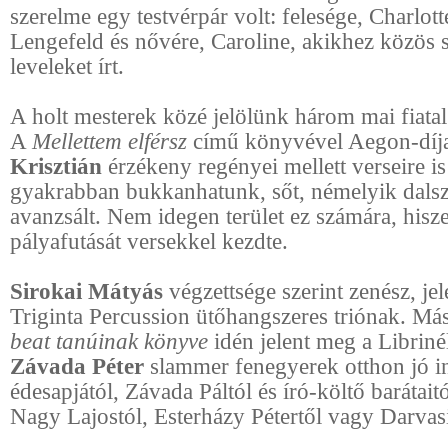
szerelme egy testvérpár volt: felesége, Charlot
Lengefeld és nővére, Caroline, akikhez közös 
leveleket írt.
A holt mesterek közé jelölünk három mai fiatal 
A
Mellettem elférsz
című könyvével Aegon-díja
Krisztián
érzékeny regényei mellett verseire i
gyakrabban bukkanhatunk, sőt, némelyik dals
avanzsált. Nem idegen terület ez számára, hisz
pályafutását versekkel kezdte.
Sirokai Mátyás
végzettsége szerint zenész, jele
Triginta Percussion ütőhangszeres triónak. Má
beat tanúinak könyve
idén jelent meg a Libriné
Závada Péter
slammer fenegyerek otthon jó in
édesapjától, Závada Páltól és író-költő barátaitó
Nagy Lajostól, Esterházy Pétertől vagy Darvasi