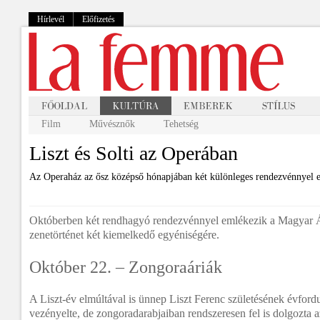
Hírlevél
Előfizetés
Film
Művésznők
Tehetség
Liszt és Solti az Operában
Az Operaház az ősz középső hónapjában két különleges rendezvénnyel el
Októberben két rendhagyó rendezvénnyel emlékezik a Magyar 
zenetörténet két kiemelkedő egyéniségére.
Október 22. – Zongoraáriák
A Liszt-év elmúltával is ünnep Liszt Ferenc születésének évfordu
vezényelte, de zongoradarabjaiban rendszeresen fel is dolgozta