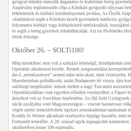
gyógyul minden második daganatos és leukémiás beteg gyerme
Alapítvány legfontosabb célja a Klinikán gyógyuló súlyosan be
feltételeinek és kórházi körülményeinek javítása. Az Őrzők Ala
vásárlásával segíti a Klinikán kezelt gyermekek hatékony gyógyí
folyamatos kórházi vagy kórházközeli tartózkodását, hozzájáru
és segíti a beteg gyerekek rehabilitációját. Azt est fővédnöke He
elnök felesége.
Október 26. – SOLTi100!
Még tizenkilenc sem volt a szikrázó tehetségű, frissdiplomás ze
Operaház alkalmazni kezdte. Remek zongoratudása korrepetitorko
ám ő „természetesen” semmi mást nem akart, mint vezényelni. 
Mannheimban próbálkozik, aztán Budapestre tér vissza, újra korr
salzburgi megbízatást: mások mellett a nagy Toscanini assziszten
Operaházunkban csak egyetlen előadást vezényelhet: a Figaro h
árnyékot vett az Anschluss bejelentése. Az ifjú Solti Györgynek 
nácik uszályába vont Magyarországon – viszont hamarosan világ
végén utolsó lemezfelvétele egykori zeneakadémiai tanárainak m
Kodály és Weiner alkotásait vezényelve éppúgy hazatért, mint 
Farkasréti temetőbe. A 20. század egyik legnagyobb karmestere
októberében lenne 100 esztendős.