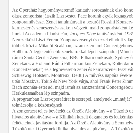
Az Operaház hagyományteremtő karitatív sorozatának első konce
olasz zongorista játszik Liszt-estet. Pace korunk egyik legnagyob
zongoraművésze. Zenei tanulmányait a pesarói Rossini Konzerv
karmester és zeneszerzés szakon végzett, majd zongoristaként k
imolai Accademia Pianisticán,
Jacques Tiège
tanítványként. 198
Nemzetközi Liszt Ferenc Zongoraversenyt és ezzel elindult világ
többek közt a Milánói Scalában, az amszterdami Concertgebou
Hallban. A legjelentősebb zenekarokkal lépett színpadra (Münch
római Santa Cecilia Zenekara, BBC Filharmonikusok, Sydney 
Zenekara, a Holland Rádió Filharmonikus Zenekara, Rotterdami
Koncertzenekar) és a legnevesebb zenei és kamarazenei fesztivál
Schleswig-Holstein, Montreux, Delft.) A művész naptára évekre 
után Moszkva, Tokió és New York várja, ahol Frank Peter Zi
Bach szonáta-estet ad, majd ismét az amszterdami Concertgebo
Herkulessaalban lép színpadra.
A programban Liszt-operaátirat is szerepel, amelynek „mintájá
tolmácsolja a közönségnek.
A zongoraest teljes bevételét az Őrzők Alapítvány – a Tűzoltó 
hivatalos alapítványa – a Klinikán kezelt daganatos és leukémi
feltételeinek javítására fordítja. Az Őrzők Alapítvány a Semmel
Tűzoltó utcai Gyermekklinika hivatalos alapítványa. A Tűzoltó 