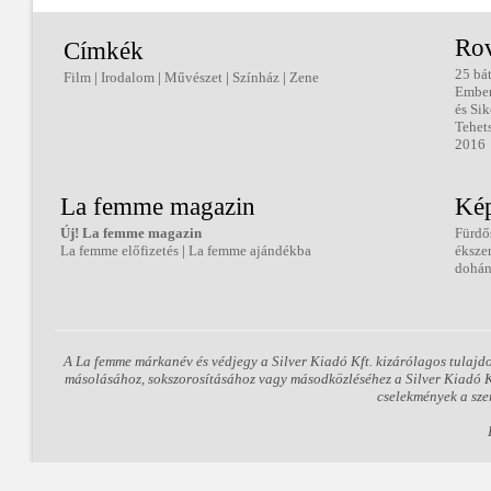
Ro
Címkék
25 bá
Film
|
Irodalom
|
Művészet
|
Színház
|
Zene
Embe
és Sik
Tehet
2016
La femme magazin
Kép
Új! La femme magazin
Fürdő
La femme előfizetés
|
La femme ajándékba
éksze
dohán
A La femme márkanév és védjegy a Silver Kiadó Kft. kizárólagos tulajd
másolásához, sokszorosításához vagy másodközléséhez a Silver Kiadó Kft
cselekmények a sze