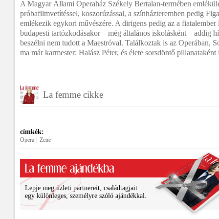
A Magyar Állami Operaház Székely Bertalan-termében emlékülés
próbafilmvetítéssel, koszorúzással, a színházteremben pedig Fig
emlékezik egykori művészére. A dirigens pedig az a fiatalember le
budapesti tartózkodásakor – még általános iskolásként – addig hí
beszélni nem tudott a Maestróval. Találkoztak is az Operában, Sol
ma már karmester: Halász Péter, és élete sorsdöntő pillanataként id
La femme cikke
címkék:
|
Opera
Zene
Lepje meg üzleti partnereit, családtagjait
egy különleges, személyre szóló ajándékkal.