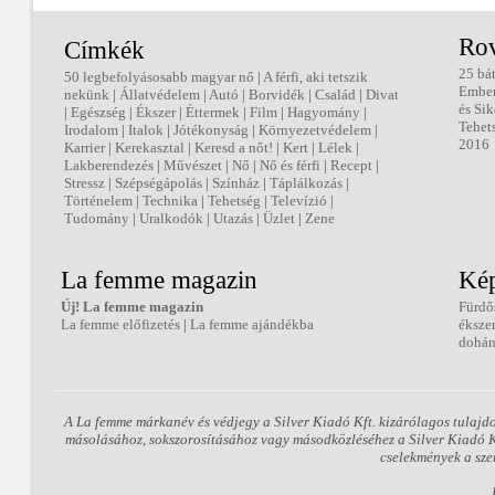
Ro
Címkék
25 bá
50 legbefolyásosabb magyar nő
|
A férfi, aki tetszik
Embe
nekünk
|
Állatvédelem
|
Autó
|
Borvidék
|
Család
|
Divat
és Sik
|
Egészség
|
Ékszer
|
Éttermek
|
Film
|
Hagyomány
|
Tehet
Irodalom
|
Italok
|
Jótékonyság
|
Környezetvédelem
|
2016
Karrier
|
Kerekasztal
|
Keresd a nőt!
|
Kert
|
Lélek
|
Lakberendezés
|
Művészet
|
Nő
|
Nő és férfi
|
Recept
|
Stressz
|
Szépségápolás
|
Színház
|
Táplálkozás
|
Történelem
|
Technika
|
Tehetség
|
Televízió
|
Tudomány
|
Uralkodók
|
Utazás
|
Üzlet
|
Zene
La femme magazin
Kép
Új! La femme magazin
Fürdő
La femme előfizetés
|
La femme ajándékba
éksze
dohán
A La femme márkanév és védjegy a Silver Kiadó Kft. kizárólagos tulajd
másolásához, sokszorosításához vagy másodközléséhez a Silver Kiadó Kft
cselekmények a sze