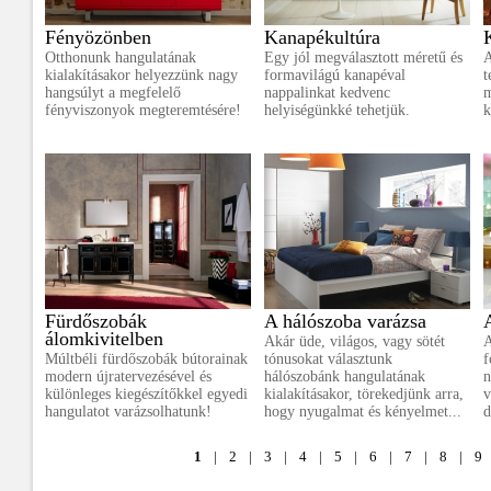
Fényözönben
Kanapékultúra
Otthonunk hangulatának
Egy jól megválasztott méretű és
A
kialakításakor helyezzünk nagy
formavilágú kanapéval
t
hangsúlyt a megfelelő
nappalinkat kedvenc
m
fényviszonyok megteremtésére!
helyiségünkké tehetjük.
k
Fürdőszobák
A hálószoba varázsa
álomkivitelben
Akár üde, világos, vagy sötét
A
Múltbéli fürdőszobák bútorainak
tónusokat választunk
f
modern újratervezésével és
hálószobánk hangulatának
n
különleges kiegészítőkkel egyedi
kialakításakor, törekedjünk arra,
v
hangulatot varázsolhatunk!
hogy nyugalmat és kényelmet...
d
1
|
2
|
3
|
4
|
5
|
6
|
7
|
8
|
9