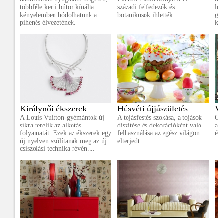
többféle kerti bútor kínálta
századi felfedezők és
l
kényelemben hódolhatunk a
botanikusok ihlették.
g
pihenés élvezetének.
k
Királynői ékszerek
Húsvéti újjászületés
A Louis Vuitton-gyémántok új
A tojásfestés szokása, a tojások
C
síkra terelik az alkotás
díszítése és dekorációként való
a
folyamatát. Ezek az ékszerek egy
felhasználása az egész világon
é
új nyelven szólítanak meg az új
elterjedt.
csiszolási technika révén....