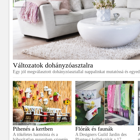
Változatok dohányzóasztalra
Egy jól megválasztott dohányzóasztallal nappalinkat mutatóssá és egyed
Pihenés a kertben
Flórák és faunák
A tökéletes harmónia és a
A Designers Guild Jardin des
A
háborítatlan nyugalom szigetén,
Plantes-t kollekcióját a 17.
m