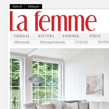
Hírlevél
Előfizetés
Művésznők
Tehetségtörténetek
UTAZÁS
JÖVŐNK