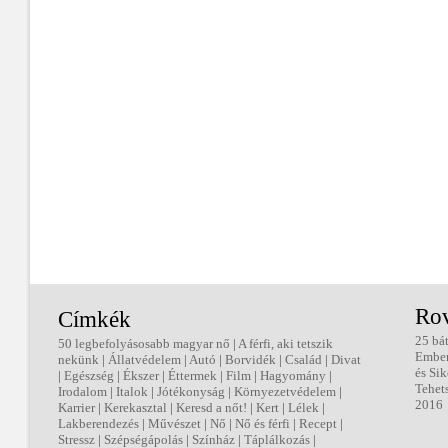
Ro
Címkék
25 bá
50 legbefolyásosabb magyar nő
|
A férfi, aki tetszik
Embe
nekünk
|
Állatvédelem
|
Autó
|
Borvidék
|
Család
|
Divat
és Sik
|
Egészség
|
Ékszer
|
Éttermek
|
Film
|
Hagyomány
|
Tehet
Irodalom
|
Italok
|
Jótékonyság
|
Környezetvédelem
|
2016
Karrier
|
Kerekasztal
|
Keresd a nőt!
|
Kert
|
Lélek
|
Lakberendezés
|
Művészet
|
Nő
|
Nő és férfi
|
Recept
|
Stressz
|
Szépségápolás
|
Színház
|
Táplálkozás
|