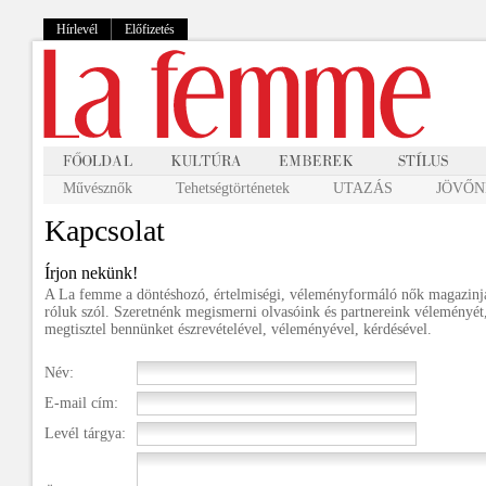
Hírlevél
Előfizetés
Művésznők
Tehetségtörténetek
UTAZÁS
JÖVŐNK
Kapcsolat
Írjon nekünk!
A La femme a döntéshozó, értelmiségi, véleményformáló nők magazinja
róluk szól. Szeretnénk megismerni olvasóink és partnereink véleményét
megtisztel bennünket észrevételével, véleményével, kérdésével.
Név:
E-mail cím:
Levél tárgya: