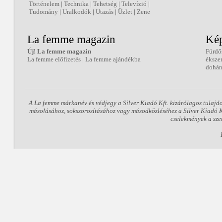
Történelem
|
Technika
|
Tehetség
|
Televízió
|
Tudomány
|
Uralkodók
|
Utazás
|
Üzlet
|
Zene
La femme magazin
Kép
Új! La femme magazin
Fürdő
La femme előfizetés
|
La femme ajándékba
éksze
dohán
A La femme márkanév és védjegy a Silver Kiadó Kft. kizárólagos tulajd
másolásához, sokszorosításához vagy másodközléséhez a Silver Kiadó Kft
cselekmények a sze