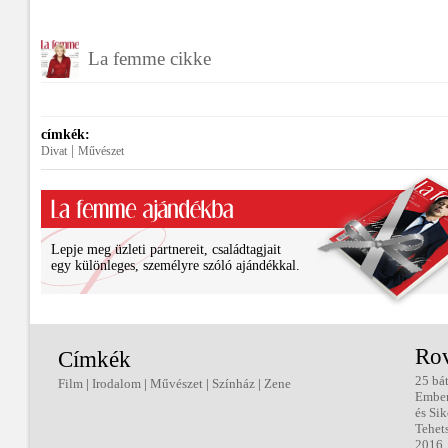
La femme cikke
címkék:
|
Divat
Művészet
Lepje meg üzleti partnereit, családtagjait
egy különleges, személyre szóló ajándékkal.
Ro
Címkék
25 bá
Film
|
Irodalom
|
Művészet
|
Színház
|
Zene
Embe
és Sik
Tehet
2016