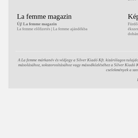
La femme magazin
Kép
Új! La femme magazin
Fürdő
La femme előfizetés
|
La femme ajándékba
éksze
dohán
A La femme márkanév és védjegy a Silver Kiadó Kft. kizárólagos tulajd
másolásához, sokszorosításához vagy másodközléséhez a Silver Kiadó Kft
cselekmények a sze