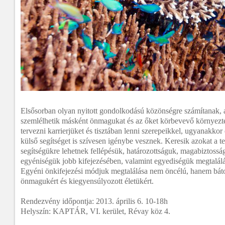
Elsősorban olyan nyitott gondolkodású közönségre számítanak, 
szemlélhetik másként önmagukat és az őket körbevevő környezte
tervezni karrierjüket és tisztában lenni szerepeikkel, ugyanakko
külső segítséget is szívesen igénybe vesznek. Keresik azokat a 
segítségükre lehetnek fellépésük, határozottságuk, magabiztosság
egyéniségük jobb kifejezésében, valamint egyediségük megtalál
Egyéni önkifejezési módjuk megtalálása nem öncélú, hanem bátor
önmagukért és kiegyensúlyozott életükért.
Rendezvény időpontja: 2013. április 6. 10-18h
Helyszín: KAPTÁR, VI. kerület, Révay köz 4.