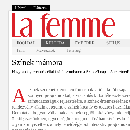
Hírlevél
Előfizetés
Film
Művésznők
Tehetség
Színek mámora
Hagyományteremtő céllal indul szombaton a Színező nap – A te színed!
A
színek szerepét kiemelten fontosnak tartó alkotói csapat
könnyed programokkal, a vizualitás különféle eszközeivel
színtudatosságuk fejlesztésére, a színek értelmezésének
rendezvény alkalmat teremt, a színek kreatív és tudatos használa
Bemutatja, hogyan válhatnak a színek segítőinkké vágyaink, célj
önkifejezésünkben, egyediségünk megmutatásában kívül és belü
olyan környezetben, amely lehetőséget ad interaktív programokn