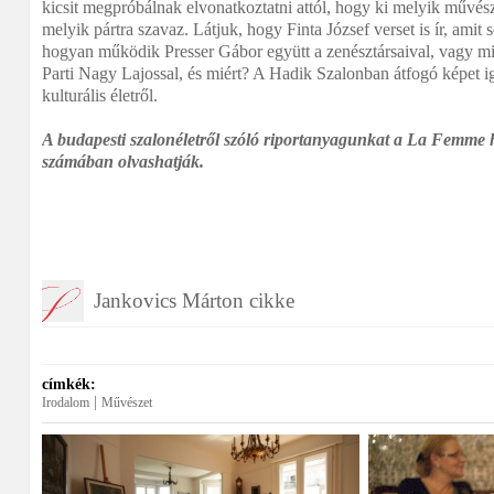
kicsit megpróbálnak elvonatkoztatni attól, hogy ki melyik művész
melyik pártra szavaz. Látjuk, hogy Finta József verset is ír, amit
hogyan működik Presser Gábor együtt a zenésztársaival, vagy mió
Parti Nagy Lajossal, és miért? A Hadik Szalonban átfogó képet 
kulturális életről.
A budapesti szalonéletről szóló riportanyagunkat a La Femme
számában olvashatják.
Jankovics Márton cikke
címkék:
|
Irodalom
Művészet