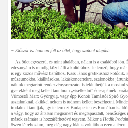
− Először is: honnan jött az ötlet, hogy szalont alapíts?
−
Az ötlet egyszerű, és mint általában, nálam is a családból jön
édesanyám is mindig közel állt a kultúrához. Jellemző, hogy már
is egy közös művész baráthoz, Kass János grafikushoz kötődik.
múzeumokba, kiállításokra, lakáskoncertekre, szalonokba jártunk
nálunk megtartott rendezvénysorozatot is tekinthetjük a mostani 
gyerekként meg kellett tanulnom „viselkedni” édesapámék baráta
Vilmostól Marx Györgyig, vagy épp Konok Tamástól Spiró Györ
asztalunknál, akikkel nekem is tudnom kellett beszélgetni. Minde
irodalmat tanuljak, így tettem ezt Budapesten és Rómában is. Id
a vágy, hogy az általam megismert és megtapasztalt, bensőséges 
mások számára is hozzáférhetővé tegyem. Mikor a
Hadik Irodalm
őszén létrehoztam, még elég nagy hiátus volt itthon ezen a téren.