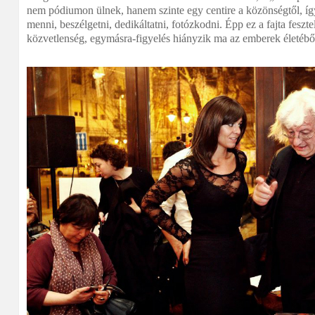
nem pódiumon ülnek, hanem szinte egy centire a közönségtől, így
menni, beszélgetni, dedikáltatni, fotózkodni. Épp ez a fajta feszte
közvetlenség, egymásra-figyelés hiányzik ma az emberek életébő