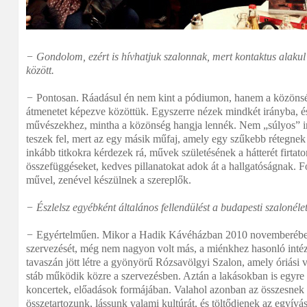
− Gondolom, ezért is hívhatjuk szalonnak, mert kontaktus alakul 
között.
−
Pontosan. Ráadásul én nem kint a pódiumon, hanem a közönség
átmenetet képezve közöttük. Egyszerre nézek mindkét irányba, és
művészekhez, mintha a közönség hangja lennék. Nem „súlyos” i
teszek fel, mert az egy másik műfaj, amely egy szűkebb rétegnek s
inkább titkokra kérdezek rá, művek születésének a hátterét firtat
összefüggéseket, kedves pillanatokat adok át a hallgatóságnak. F
művel, zenével készülnek a szereplők.
− Észlelsz egyébként általános fellendülést a budapesti szaloné
−
Egyértelműen. Mikor a Hadik Kávéházban 2010 novemberében
szervezését, még nem nagyon volt más, a miénkhez hasonló int
tavaszán jött létre a gyönyörű Rózsavölgyi Szalon, amely óriási v
stáb működik közre a szervezésben. Aztán a lakásokban is egyre 
koncertek, előadások formájában. Valahol azonban az összesnek
összetartozunk, lássunk valami kultúrát, és töltődjenek az egyív