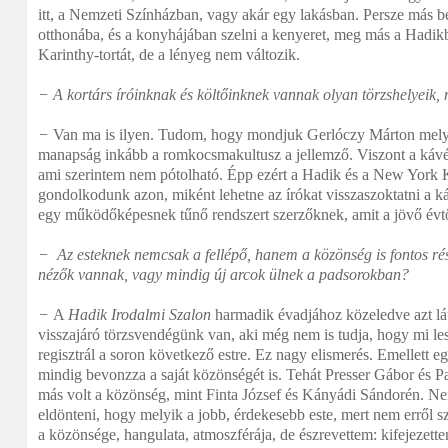
itt, a Nemzeti Színházban, vagy akár egy lakásban. Persze más b
otthonába, és a konyhájában szelni a kenyeret, meg más a Hadi
Karinthy-tortát, de a lényeg nem változik.
− A kortárs íróinknak és költőinknek vannak olyan törzshelyeik, 
−
Van ma is ilyen. Tudom, hogy mondjuk Gerlóczy Márton melyik
manapság inkább a romkocsmakultusz a jellemző. Viszont a kávéh
ami szerintem nem pótolható. Épp ezért a Hadik és a New York
gondolkodunk azon, miként lehetne az írókat visszaszoktatni a k
egy működőképesnek tűnő rendszert szerzőknek, amit a jövő évtő
− Az esteknek nemcsak a fellépő, hanem a közönség is fontos rés
nézők vannak, vagy mindig új arcok ülnek a padsorokban?
−
A
Hadik Irodalmi Szalon
harmadik évadjához közeledve azt l
visszajáró törzsvendégünk van, aki még nem is tudja, hogy mi le
regisztrál a soron következő estre. Ez nagy elismerés. Emellett 
mindig bevonzza a saját közönségét is. Tehát Presser Gábor és P
más volt a közönség, mint Finta József és Kányádi Sándorén. Nem
eldönteni, hogy melyik a jobb, érdekesebb este, mert nem erről 
a közönsége, hangulata, atmoszférája, de észrevettem: kifejezette