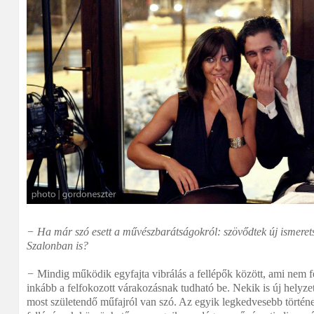
− Ha már szó esett a művészbarátságokról: szövődtek új ismeret
Szalonban is?
−
Mindig működik egyfajta vibrálás a fellépők között, ami nem f
inkább a felfokozott várakozásnak tudható be. Nekik is új helyzet
most születendő műfajról van szó. Az egyik legkedvesebb történ