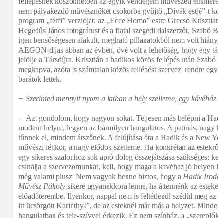
fellépésnek köszönhetően az egyik vendégem művészeti elismerésb
nem pályakezdő művésznőket csokorba gyűjtő „Dívák estjé”-t k
program „férfi” verzióját: az „Ecce Homo” estre Grecsó Krisztián
Hegedűs János fotográfust és a fiatal szegedi dalszerzőt, Szabó 
igen bensőségesen alakult, megható pillanatokból nem volt hiány.
AEGON-díjas abban az évben, övé volt a lehetőség, hogy egy tár
jelölje a Társdíjra. Krisztián a hadikos közös fellépés után Szabó B
megkapva, azóta is számtalan közös fellépést szervez, rendre egy
barátok lettek.
− Szerinted mennyit nyom a latban a hely szelleme, egy kávéház
−
Azt gondolom, hogy nagyon sokat. Teljesen más belépni a Ha
modern helyre, legyen az bármilyen hangulatos. A patinás, nagy 
tűnnek el, mindent átszőnek. A felújítása óta a Hadik és a New Y
művészi légkör, a nagy elődök szelleme. Ha konkrétan az estek
egy sikeres szalonhoz sok apró dolog összejátszása szükséges: ke
csinálja a szervezőmunkát, kell, hogy maga a kávéház jó helyen 
még valami plusz. Nem vagyok benne biztos, hogy a
Hadik Irod
Művész Páholy
sikere ugyanekkora lenne, ha áttennénk az esteke
előadóterembe. Ilyenkor, nappal nem is feltétlenül szédül meg az
itt ücsörgött Karinthy!”, de az esteknél már más a helyzet. Minde
hangulatban és tele-szívvel érkezik. Ez nem színház, a „szereplő