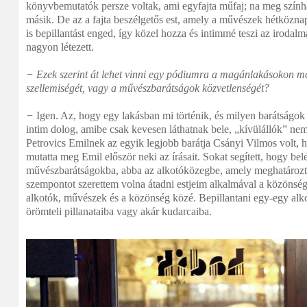
könyvbemutatók persze voltak, ami egyfajta műfaj; na meg színhá
másik. De az a fajta beszélgetős est, amely a művészek hétköznap
is bepillantást enged, így közel hozza és intimmé teszi az iroda
nagyon létezett.
− Ezek szerint át lehet vinni egy pódiumra a magánlakásokon meg
szellemiségét, vagy a művészbarátságok közvetlenségét?
−
Igen. Az, hogy egy lakásban mi történik, és milyen barátságo
intim dolog, amibe csak kevesen láthatnak bele, „kívülállók” n
Petrovics Emilnek az egyik legjobb barátja Csányi Vilmos volt, 
mutatta meg Emil először neki az írásait. Sokat segített, hogy bel
művészbarátságokba, abba az alkotóközegbe, amely meghatározta
szempontot szerettem volna átadni estjeim alkalmával a közönsé
alkotók, művészek és a közönség közé. Bepillantani egy-egy alko
örömteli pillanataiba vagy akár kudarcaiba.