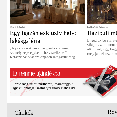
MŰVÉSZET
LAKÁSTÁRLAT
Egy igazán exkluzív hely:
Házibuli mű
lakásgaléria
Engedjük be a művés
világot az otthonu
„A jó szalonokban a házigazda szelleme,
alkotókat, úgy, hog
személyisége egyben a hely szelleme.”
megajándékozzuk ma
Kárászy Szilviát szalonjában látogattuk meg.
Lepje meg üzleti partnereit, családtagjait
egy különleges, személyre szóló ajándékkal.
Rov
Címkék