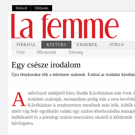
Hírlevél
Előfizetés
Film
Művésznők
Tehetség
Egy csésze irodalom
Újra fénykorukat élik a művészeti szalonok. Ezúttal az irodalmi kávéház
A
művészeti múltjáról híres Hadik Kávéházban már évek ót
irodalmi szalonját, mostanában pedig már a nem kevésb
Kávéházban is rendszeresen mesélnek neki írók, költők é
miért vág bele egyáltalán valaki egy szalon létrehozásába mana
indítékairól és a jelenlegi szalon-reneszánsz okairól is kérdeztük
kávézgatva.