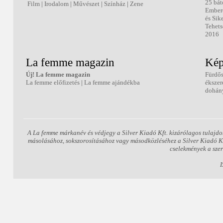
25 bát
Film
|
Irodalom
|
Művészet
|
Színház
|
Zene
Ember
és Sik
Tehets
2016
La femme magazin
Kép
Új! La femme magazin
Fürdő
La femme előfizetés
|
La femme ajándékba
ékszer
dohány
A La femme márkanév és védjegy a Silver Kiadó Kft. kizárólagos tulajdo
másolásához, sokszorosításához vagy másodközléséhez a Silver Kiadó Kft.
cselekmények a szer