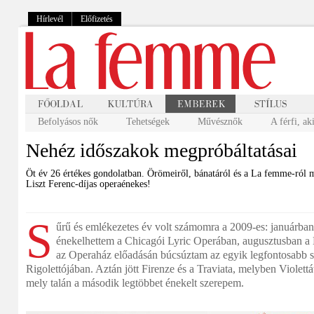
Hírlevél
Előfizetés
Befolyásos nők
Tehetségek
Művésznők
A férfi, ak
Nehéz időszakok megpróbáltatásai
Öt év 26 értékes gondolatban. Örömeiről, bánatáról és a La femme-ról 
Liszt Ferenc-díjas operaénekes!
S
űrű és emlékezetes év volt számomra a 2009-es: januárban
énekelhettem a Chicagói Lyric Operában, augusztusban a 
az Operaház előadásán búcsúztam az egyik legfontosabb s
Rigolettójában. Aztán jött Firenze és a Traviata, melyben Violettá
mely talán a második legtöbbet énekelt szerepem.