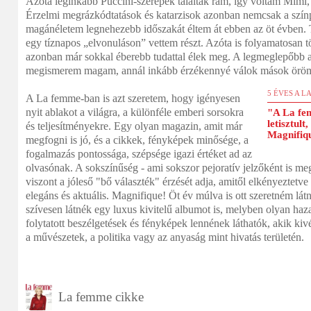
Azóta leginkább Puccini-szerepek találtak rám, így voltam Mimi
Érzelmi megrázkódtatások és katarzisok azonban nemcsak a színp
magánéletem legnehezebb időszakát éltem át ebben az öt évben. 
egy tíznapos „elvonuláson” vettem részt. Azóta is folyamatosan t
azonban már sokkal éberebb tudattal élek meg. A legmeglepőbb 
megismerem magam, annál inkább érzékennyé válok mások öröm
5 ÉVES A L
A La femme-ban is azt szeretem, hogy igényesen
nyit ablakot a világra, a különféle emberi sorsokra
"A La fem
letisztult
és teljesítményekre. Egy olyan magazin, amit már
Magnifiq
megfogni is jó, és a cikkek, fényképek minősége, a
fogalmazás pontossága, szépsége igazi értéket ad az
olvasónak. A sokszínűség - ami sokszor pejoratív jelzőként is me
viszont a jóleső "bő választék" érzését adja, amitől elkényeztetv
elegáns és aktuális. Magnifique! Öt év múlva is ott szeretném látn
szívesen látnék egy luxus kivitelű albumot is, melyben olyan haz
folytatott beszélgetések és fényképek lennének láthatók, akik kiv
a művészetek, a politika vagy az anyaság mint hivatás területén.
La femme cikke