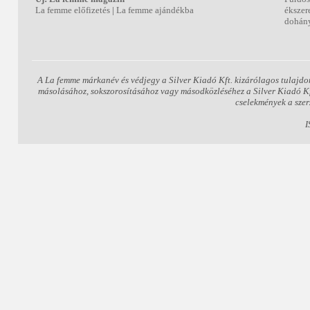
La femme előfizetés
|
La femme ajándékba
ékszer
dohány
A La femme márkanév és védjegy a Silver Kiadó Kft. kizárólagos tulajdo
másolásához, sokszorosításához vagy másodközléséhez a Silver Kiadó Kft.
cselekmények a szer
I