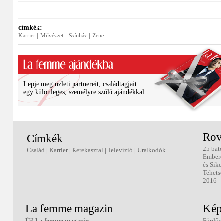
címkék:
|
|
|
Karrier
Művészet
Színház
Zene
Lepje meg üzleti partnereit, családtagjait
egy különleges, személyre szóló ajándékkal.
Rov
Címkék
25 bát
Család
|
Karrier
|
Kerekasztal
|
Televízió
|
Uralkodók
Ember
és Sik
Tehets
2016
La femme magazin
Kép
Új! La femme magazin
Fürdős