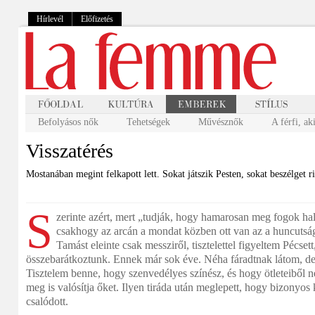
Hírlevél
Előfizetés
Befolyásos nők
Tehetségek
Művésznők
A férfi, ak
Visszatérés
Mostanában megint felkapott lett. Sokat játszik Pesten, sokat beszélget r
S
zerinte azért, mert „tudják, hogy hamarosan meg fogok hal
csakhogy az arcán a mondat közben ott van az a huncutsá
Tamást eleinte csak messziről, tisztelettel figyeltem Pécse
összebarátkoztunk. Ennek már sok éve. Néha fáradtnak látom, de
Tisztelem benne, hogy szenvedélyes színész, és hogy ötleteiből 
meg is valósítja őket. Ilyen tiráda után meglepett, hogy bizonyo
csalódott.