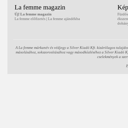
La femme magazin
Kép
Új! La femme magazin
Fürdős
La femme előfizetés
|
La femme ajándékba
ékszer
dohány
A La femme márkanév és védjegy a Silver Kiadó Kft. kizárólagos tulajdo
másolásához, sokszorosításához vagy másodközléséhez a Silver Kiadó Kft.
cselekmények a szer
I