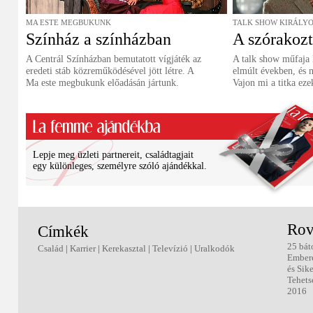
MA ESTE MEGBUKUNK
TALK SHOW KIRÁLY
Színház a színházban
A szórakozt
A Centrál Színházban bemutatott vígjáték az
A talk show műfaja l
eredeti stáb közreműködésével jött létre. A
elmúlt években, és 
Ma este megbukunk előadásán jártunk.
Vajon mi a titka ez
Lepje meg üzleti partnereit, családtagjait
egy különleges, személyre szóló ajándékkal.
Rov
Címkék
25 bát
Család
|
Karrier
|
Kerekasztal
|
Televízió
|
Uralkodók
Ember
és Sik
Tehets
2016