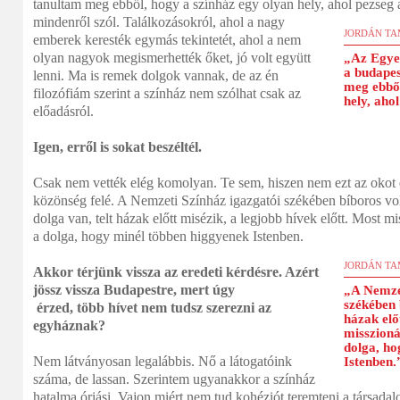
tanultam meg ebből, hogy a színház egy olyan hely, ahol pezseg a
mindenről szól. Találkozásokról, ahol a nagy
JORDÁN TA
emberek keresték egymás tekintetét, ahol a nem
olyan nagyok megismerhették őket, jó volt együtt
„Az Egye
a budapes
lenni. Ma is remek dolgok vannak, de az én
meg ebből
filozófiám szerint a színház nem szólhat csak az
hely, ahol
előadásról.
Igen, erről is sokat beszéltél.
Csak nem vették elég komolyan. Te sem, hiszen nem ezt az okot 
közönség felé. A Nemzeti Színház igazgatói székében bíboros vol
dolga van, telt házak előtt misézik, a legjobb hívek előtt. Most m
a dolga, hogy minél többen higgyenek Istenben.
JORDÁN TA
Akkor térjünk vissza az eredeti kérdésre. Azért
jössz vissza Budapestre, mert úgy
„A Nemzet
székében 
érzed, több hívet nem tudsz szerezni az
házak elő
egyháznak?
misszioná
dolga, ho
Nem látványosan legalábbis. Nő a látogatóink
Istenben.
száma, de lassan. Szerintem ugyanakkor a színház
hatalma óriási. Vajon miért nem tud kohéziót teremteni a társad