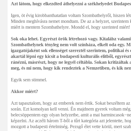
Azt látom, hogy elkezdted áthelyezni a székhelyedet Budapes
Igen, öt évig kirobbanthatatlan voltam Szombathelyről, hiszen lé
Minden meghívásra nemet mondtam. De az a helyzet, szerintem k
miért is mentem Szombathelyre. Mondd el, hogy szerinted miért!
Sok oka lehet. Egyrészt örök létrehozó vagy. Kitalálsz valami
Szombathelynek tényleg nem volt színháza, elkelt oda egy. Má
igazgatójaként sok ellenséget szereztél szerintem, politikai és 
akartál lépni egy kicsit a budapesti kulturális elitből, egyrés
ránézni, másrészt, hogy ne legyél céltábla. Sokan kritizáltak 
meg, és mi nem, hogy kik rendeztek a Nemzetiben, és kik ne
Egyik sem stimmel.
Akkor miért?
Azt tapasztalom, hogy az emberek nem értik. Sokat beszéltem az
során. Ezt komolyan kell venni. Én majdnem gyerek voltam még,
belecsöppentem egy olyan helyzetbe, amit a mai harmincasok−n
képzelni. Az aczéli három T-ből a tűrt kategória azt jelentette, 
mozgott a budapesti értelmiség. Pezsgő élet vette körül, mert szab