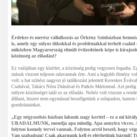
Érdekes és merész vállalkozás az Örkény Színházban bemut
is, amely egy súlyos titkokkal és problémákkal terhelt család t
miközben Magyarország elmúlt évtizedeinek képe is kirajzol
közönség az előadást?
Ez valójában egy kísérlet, a közönség pedig vegyesen fogadta. 
mások viszont teljesen odavannak érte. Ami a legjobb élmény vol
volt: a hat színész nagyon jó találkozást jelentett Kereskes Éváva
Csabával, Takács Nóra Diánával és Patkós Mártonnal. Azt pedig
milyen közönséget talál ez az előadás. Nehéz volt viszont a rende
állítani, hiszen nem egymással beszélgetünk a színpadon, hanem ki
gondolatainkat.
„Egy négyszobás házban lakunk nagy kerttel – ez a mi királ
URADALMUNK, mondja apa mindig. Apa annyira vicces. Á
folyton komoly tervei vannak. Folyton arról beszél, hogy vég
Van szabadság! Csak akarnunk kell és elérhetünk bármit! Te