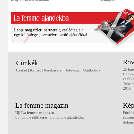
Lepje meg üzleti partnereit, családtagjait
egy különleges, személyre szóló ajándékkal.
Rov
Címkék
25 bát
Család
|
Karrier
|
Kerekasztal
|
Televízió
|
Uralkodók
Ember
és Sik
Tehets
2016
La femme magazin
Kép
Új! La femme magazin
Fürdős
La femme előfizetés
|
La femme ajándékba
ékszer
dohány