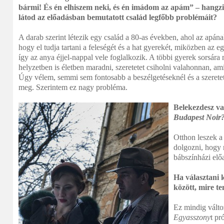
bármi! És én elhiszem neki, és én imádom az apám” – hangz
látod az előadásban bemutatott család legfőbb problémáit?
A darab szerint létezik egy család a 80-as években, ahol az apána
hogy el tudja tartani a feleségét és a hat gyerekét, miközben az e
így az anya éjjel-nappal vele foglalkozik. A többi gyerek sorsára
helyzetben is életben maradni, szeretetet csiholni valahonnan, ami
Úgy vélem, semmi sem fontosabb a beszélgetéseknél és a szeretet
meg. Szerintem ez nagy probléma.
Belekezdesz va
Budapest Noir
Otthon leszek 
dolgozni, hogy 
bábszínházi elő
Ha választani k
között, mire t
Ez mindig válto
Egyasszony
t pr