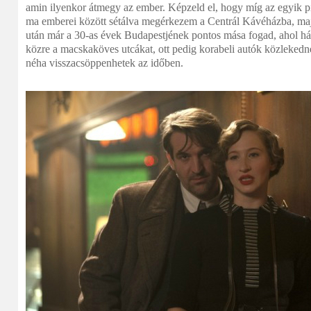
amin ilyenkor átmegy az ember. Képzeld el, hogy míg az egyik pi
ma emberei között sétálva megérkezem a Centrál Kávéházba, majd 
után már a 30-as évek Budapestjének pontos mása fogad, ahol há
közre a macskaköves utcákat, ott pedig korabeli autók közlekedn
néha visszacsöppenhetek az időben.