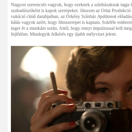
Nagyon szerencsés vagyok, hogy ezeknek a színházaknak tagja l
szabadúszóként is kapok szerepeket. Játszom az Orlai Produkció
vakáció
című darabjaiban, az Örkény Színház
Apátlanok
előadás
hálás vagyok azért, hogy filmszerepet is kaptam. Sokféle emberre
inger ér a munkám során. Attól, hogy ennyi impulzussal kell meg
fejlődöm. Mindegyik felkérés egy újabb mélyvizet jelent.