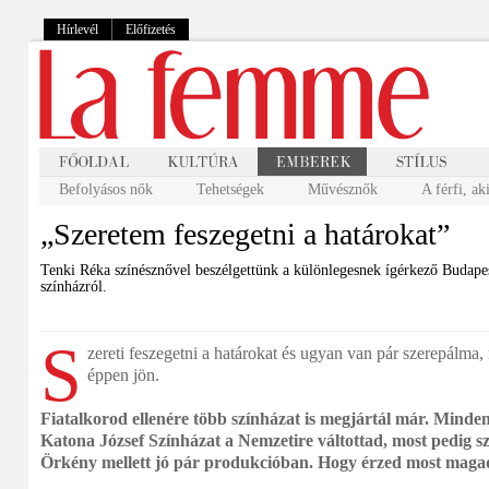
Hírlevél
Előfizetés
Befolyásos nők
Tehetségek
Művésznők
A férfi, ak
„Szeretem feszegetni a határokat”
Tenki Réka színésznővel beszélgettünk a különlegesnek ígérkező Budapes
színházról.
S
zereti feszegetni a határokat és ugyan van pár szerepálma,
éppen jön.
Fiatalkorod ellenére több színházat is megjártál már. Minden 
Katona József Színházat a Nemzetire váltottad, most pedig s
Örkény mellett jó pár produkcióban. Hogy érzed most maga