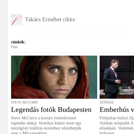
Takács Erzsébet cikke
címkék:
Film
STEVE MCCURRY
SZÍNHÁZ
Legendás fotók Budapesten
Emberhús v
Steve McCurry a kortárs fotóművészet
Félájultan bulizó ifj
legendás alakja. Ikonikus képeit most egy
Színház színpadát A
lenyűgöző kiállítás keretében tekinthetjük
előadásán. Vedelnek 
meg a Műcsarnokban....
holnapot.