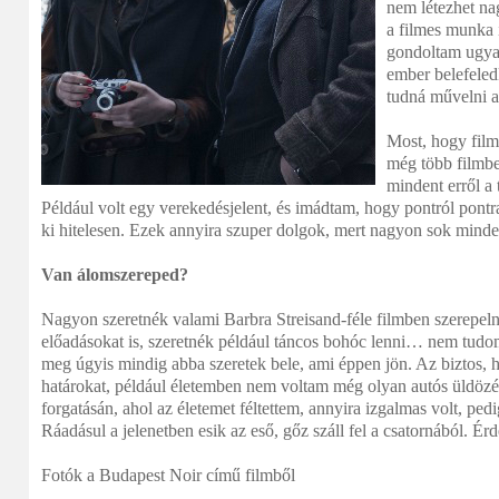
nem létezhet na
a filmes munka i
gondoltam ugya
ember belefeledk
tudná művelni a
Most, hogy film
még több filmbe
mindent erről a t
Például volt egy verekedésjelent, és imádtam, hogy pontról pontr
ki hitelesen. Ezek annyira szuper dolgok, mert nagyon sok minden
Van álomszereped?
Nagyon szeretnék valami Barbra Streisand-féle filmben szerepel
előadásokat is, szeretnék például táncos bohóc lenni… nem tudom
meg úgyis mindig abba szeretek bele, ami éppen jön. Az biztos, 
határokat, például életemben nem voltam még olyan autós üldözé
forgatásán, ahol az életemet féltettem, annyira izgalmas volt, p
Ráadásul a jelenetben esik az eső, gőz száll fel a csatornából. É
Fotók a Budapest Noir című filmből