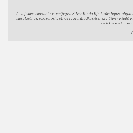
A La femme márkanév és védjegy a Silver Kiadó Kft. kizárólagos tulajdo
másolásához, sokszorosításához vagy másodközléséhez a Silver Kiadó Kft.
cselekmények a szer
I