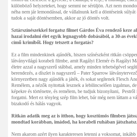
különböző helyzeteket, hogy semmi ne sérüljön. Azt nem mondo
néha nem jár lemondással, de vállalnunk kell a döntéseink súlyát
tudok a saját döntésemben, akkor az jó döntés volt.
Sztárszínészekkel forgatsz filmet Gárdos Éva rendező keze al
hazai irodalmi élet egyik legnagyobb dobásából, a 30-as éve
című krimiből. Hogy tetszett a forgatás?
Ez a film mindenkinek ajándék, hiszen színészként ritkán csöpp
látványvilágú korabeli filmbe, amit Ragályi Elemér és Ragályi M
életre azzal a nagyszerű stábbal, amely minden tehetségével segí
berendezés, a díszlet is nagyszerű – Pater Sparrow látványterve
környezetben nagy ajándék a játék, és sokat segítenek Flesch And
Remélem, a nézők nyitottak lesznek a lebilincselően izgalmas, de 
képekre és történetre, és remélem, be tudjuk bizonyítani, Pestről i
forgatni. Mert ez tényleg szép film lehet, bár még nem láttam a 
bizakodó és hálás vagyok.
Ritkán adatik meg az is itthon, hogy kosztümös filmben játssz
mondtad korábban, imádod, ha korabeli ruhában játszhatsz
Nem akarom azért ilyen karakteresen letenni a voksomat, inkább a