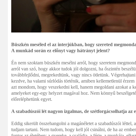
Büszkén meséled el az interjúkban, hogy szereted megmondan
A munkád során ez előnyt vagy hátrányt jelent?
Én nem szoktam büszkén mesélni arról, hogy szeretem megmond
arról van szó, hogy akkor tudok jól dolgozni, ha őszintén beszél
továbbfejlődni, megrekedtünk, vagy nincs ötletünk. Végrehajtani
kezdve, ha valami súrlódás történik, amiben kellemetlenül érze
azt mondom, hogy veszekedni kell, hanem megoldani azokat a kel
amelyeket egy-egy helyzet magával hoz. Nem könnyű beszélgetés
előreléphetünk egyet.
A szabadúszói lét nagyon izgalmas, de szétforgácsolhatja az 
Eddig sikerült összehangolni a magánéletet a szabadúszói léttel,
tudjam tartani. Nem tudom, hogy kell jól csinálni, de ha az ember
fontos az életében: a gyereke, a családja, a férje, a munkája, elk