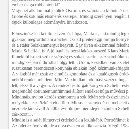
ember maga robbantott ki”.
Vagy hét alkalommal jelölték Oscarra, és számtalan kitüntetése
Globe és sok más elismerés szerepel. Mindig szerényen reagált, 
égiek különleges adományára hivatkozott.
Filmszínész lett két fiútestvére és húga, Maria is, aki mindig le
gyakran megfordultam a Schell család preiteneggi farmja környé
és a stájer Salzkammergut hegyeit. Egy ilyen alkalommal feledhet
Maria Schell-lel is. A jó barát és bécsi lakószomszéd Klaus Mari
filmekből ismert szőke szépség és sokak szerint szexszimbólum
mindig széparcú dirndlis hölgy lett. „Uram, kezedben van az élet
rusztikusan berendezett konyhája ablakán lógó kézimunkafüggö
A világból már csak az elmúlás gondolata és a katalógusok érdek
nélkül rendelt mindent. Mire Maximilian tudomást szerzett húga 
lett, elszállt a vagyon. A rendező és forgatókönyvíró Schell Te
megrendítő dokumentumfilmmel állított emléket húga művészi pá
Mindmáig nyitott kérdés számomra a sok feltárt seb és őszintesé
melyekkel eszközként élt a film. Micsoda szenvedésen mehetett 
néző elé tárásával! A 2002 évi filmpremier idején azonban Schel
zárkózott…
Mindig is a saját filmtervei érdekelték a leginkább. Portréfilmet k
Az ötlet az övé volt, de a díva éveken át kikosarazta. Végül 19