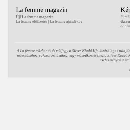
La femme magazin
Kép
Új! La femme magazin
Fürdő
La femme előfizetés
|
La femme ajándékba
éksze
dohán
A La femme márkanév és védjegy a Silver Kiadó Kft. kizárólagos tulajd
másolásához, sokszorosításához vagy másodközléséhez a Silver Kiadó Kft
cselekmények a sze