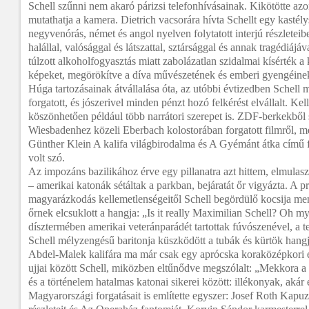
Schell szűnni nem akaró párizsi telefonhívásainak. Kikötötte a
mutathatja a kamera. Dietrich vacsorára hívta Schellt egy kastély
negyvenórás, német és angol nyelven folytatott interjú részleteib
halállal, valósággal és látszattal, sztársággal és annak tragédiájá
túlzott alkoholfogyasztás miatt zabolázatlan szidalmai kísérték a
képeket, megörökítve a díva művészetének és emberi gyengéinek 
Húga tartozásainak átvállalása óta, az utóbbi évtizedben Schell 
forgatott, és jószerivel minden pénzt hozó felkérést elvállalt. 
köszönhetően például több narrátori szerepet is. ZDF-berkekből
Wiesbadenhez közeli Eberbach kolostorában forgatott filmről, m
Günther Klein A kalifa világbirodalma és A Gyémánt átka című f
volt szó.
Az impozáns bazilikához érve egy pillanatra azt hittem, elmulaszt
– amerikai katonák sétáltak a parkban, bejáratát őr vigyázta. A pr
magyarázkodás kellemetlenségeitől Schell begördülő kocsija men
őrnek elcsuklott a hangja: „Is it really Maximilian Schell? Oh 
dísztermében amerikai veteránparádét tartottak fúvószenével, a
Schell mélyzengésű baritonja küszködött a tubák és kürtök hangj
Abdel-Malek kalifára ma már csak egy aprócska koraközépkori é
ujjai között Schell, miközben eltűnődve megszólalt: „Mekkora a
és a történelem hatalmas katonai sikerei között: illékonyak, akár 
Magyarországi forgatásait is említette egyszer: Josef Roth Kapu