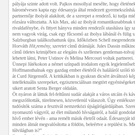
pályája szinte adott volt. Pajkos mosollyal mesélte, hogy életén
háromévesen kapta egy édesanyja által rendezett gyermekszínhá
partnernője ibolyát alakított, de a szerepet a rendező, ki tudja mié
rózsára változtatta. A kis Max, aki az ibolyát romantikusabbnak ta
rivaldafénybe, és fittyet hányva minden rendezői utasításra így
nem vagyok virág, csak egy fűcsomó az ibolya lábánál és fülig s
Salzburgban találkozhattunk újra. Időközben Schell megrende
Horváth
Hit,remény, szeretet
című drámáját. Jules Dassin műkinc
című ötletes krimijében az elegáns és szellemes gentleman-tolva
lehetett látni, Peter Ustinov és Melina Mercouri voltak partnerei
Ünnepi Játékokon a német színpadi irodalom egyik legjelentőseb
Hoffmansthalnak egy gazdag ember életéről és haláláról szóló tör
át Curd Jürgenstől. A kritikákban is gyakran dicsért átváltozó k
intellektuális szerepeket, egzisztenciálisan megtört egyéniségeket
sikert aratott Senta Berger oldalán.
Öt nyáron át láttuk fel-feltűnni sudár alakját a város utcáin és k
megszólították, türelmesen, közvetlenül válaszolt. Úgy emléksz
tudósítók száma a fesztivál nemzetközi újságírógárdájában. Szeré
nyomasztó vágyról, az élet múlandó hívságairól, a halál gondola
hívő ember lévén - ama remélt másik életről odaát. Édesanyját i
minden álmát megvalósította a földön, beleértve a repülést is. Mi
túlvilágban is?”