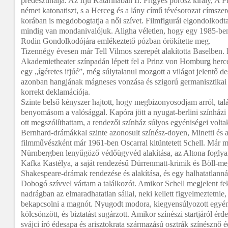
predesztinálja. Az Ifjú Katarinában II. Frigyes porosz király, A F
német katonatiszt, s a Herceg és a lány című tévésorozat címsze
korában is megdobogtatja a női szívet. Filmfigurái elgondolkodta
mindig van mondanivalójuk. Aligha véletlen, hogy egy 1985-ben
Rodin Gondolkodójára emlékeztető pózban örökítette meg.
Tizennégy évesen már Tell Vilmos szerepét alakította Baselben.
Akademietheater színpadán lépett fel a Prinz von Homburg herc
egy „ígéretes ifjúé”, még súlytalanul mozgott a világot jelentő d
azonban hangjának mágneses vonzása és szigorú germanisztikai 
korrekt deklamációja.
Szinte belső kényszer hajtott, hogy megbizonyosodjam arról, talá
benyomásom a valósággal. Kapóra jött a nyugat-berlini színházi t
ott megszólíthattam, a rendezői színház súlyos egyéniségei volt
Bernhard-drámákkal szinte azonosult színész-doyen, Minetti és 
filmművészként már 1961-ben Oscarral kitüntetett Schell. Már mö
Nürnbergben lenyűgöző védőügyvéd alakítása, az Altona foglyai
Kafka Kastélya, a saját rendezésű Dürrenmatt-krimik és Böll-me
Shakespeare-drámak rendezése és alakítása, és egy halhatatlanná
Dobogó szívvel vártam a találkozót. Amikor Schell megjelent fe
nadrágban az elmaradhatatlan sállal, neki kellett figyelmeztetnie,
bekapcsolni a magnót. Nyugodt modora, kiegyensúlyozott egyé
kölcsönzött, és biztatást sugárzott. Amikor színészi startjáról é
svájci író édesapa és arisztokrata származású osztrák színésznő