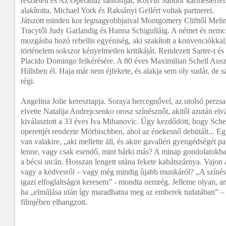
részleteit és Az Operaház fantomját, Korvin Sándor karmesterrel
alakította, Michael York és Raksányi Gellért voltak partnerei.
Játszott minden kor legnagyobbjaival Montgomery Clifttől Meli
Tracytől Judy Garlandig és Hanna Schigulláig. A német és nemcs
mozgásba hozó rebellis egyéniség, aki szakított a konvenciókka
történelem sokszor kényelmetlen kritikáját. Rendezett Sartre-t és
Placido Domingo felkérésére. A 80 éves Maximilian Schell Auszt
Hillsben él. Haja már nem éjfekete, és alakja sem oly sudár, de
régi.
Angelina Jolie keresztapja. Soraya hercegnővel, az utolsó perzsa 
elvette Natalija Andrejcsenko orosz színésznőt, akitől azután elv
kiválasztott a 33 éves Iva Mihanovic. Úgy kezdődött, hogy Schel
operettjét rendezte Mörbischben, ahol az énekesnő debütált... Eg
van valakire, „aki mellette áll, és akire gavalléri gyengédségét p
lenne, vagy csak esendő, mint bárki más? A minap gondolatokba
a bécsi utcán. Hosszan lengett utána fekete kabátszárnya. Vajon 
vagy a kedvesről – vagy még mindig újabb munkáról? „A színész
igazi elfoglaltságot keresem” - mondta nemrég. Jelleme olyan, a
ha „elmúlása után így maradhatna meg az emberek tudatában” – 
filmjében elhangzott.