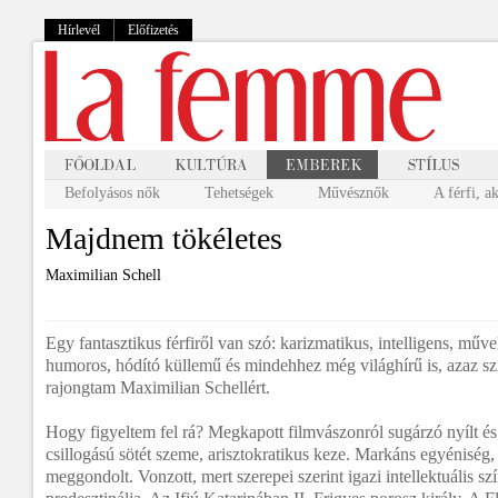
Hírlevél
Előfizetés
Befolyásos nők
Tehetségek
Művésznők
A férfi, a
Majdnem tökéletes
Maximilian Schell
Egy fantasztikus férfiről van szó: karizmatikus, intelligens, műve
humoros, hódító küllemű és mindehhez még világhírű is, azaz szi
rajongtam Maximilian Schellért.
Hogy figyeltem fel rá? Megkapott filmvászonról sugárzó nyílt és
csillogású sötét szeme, arisztokratikus keze. Markáns egyéniség
meggondolt. Vonzott, mert szerepei szerint igazi intellektuális sz