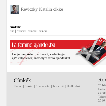
Reviczky Katalin cikke
címkék:
|
|
|
film
Színház
színház
színész
Lepje meg üzleti partnereit, családtagjait
egy különleges, személyre szóló ajándékkal.
Ro
Címkék
25 bá
Család
|
Karrier
|
Kerekasztal
|
Televízió
|
Uralkodók
Embe
és Sik
Tehet
2016