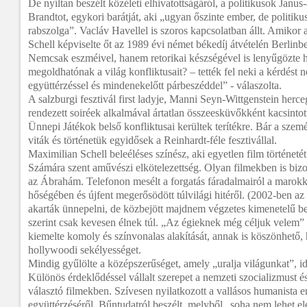
De nyíltan beszélt közéleti elhivatottságáról, a politikusok Janus-
Brandtot, egykori barátját, aki „ugyan őszinte ember, de politikus
rabszolga”. Vacláv Havellel is szoros kapcsolatban állt. Amikor 
Schell képviselte őt az 1989 évi német békedíj átvételén Berlinb
Nemcsak eszméivel, hanem retorikai készségével is lenyűgözte h
megoldhatónak a világ konfliktusait? – tették fel neki a kérdést 
együttérzéssel és mindenekelőtt párbeszéddel” - válaszolta.
A salzburgi fesztivál first ladyje, Manni Seyn-Wittgenstein her
rendezett soiréek alkalmával ártatlan összeesküvőkként kacsinto
Ünnepi Játékok belső konfliktusai kerültek terítékre. Bár a szem
viták és történetük egyidősek a Reinhardt-féle fesztivállal.
Maximilian Schell beleéléses színész, aki egyetlen film történetét
Számára szent aművészi elkötelezettség. Olyan filmekben is bizon
az Ábrahám. Telefonon mesélt a forgatás fáradalmairól a marok
hőségében és újfent megerősödött túlvilági hitéről. (2002-ben az
akarták ünnepelni, de közbejött majdnem végzetes kimenetelű be
szerint csak kevesen élnek túl. „Az égieknek még céljuk velem” –
kiemelte komoly és színvonalas alakítását, annak is köszönhető, 
hollywoodi sekélyességet.
Mindig gyűlölte a középszerűséget, amely „uralja világunkat”, i
Különös érdeklődéssel vállalt szerepet a nemzeti szocializmust és
választó filmekben. Szívesen nyilatkozott a vallásos humanista e
együttérzéséről. Bűntudatról beszélt, melyből „soha nem lehet elé