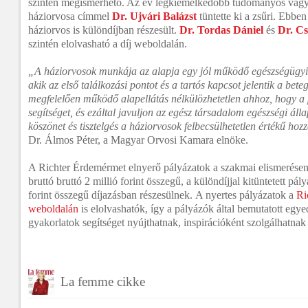
szintén megismerhető. Az év legkiemelkedőbb tudományos vagy
háziorvosa címmel
Dr. Ujvári Balázst
tüntette ki a zsűri. Ebbe
háziorvos is különdíjban részesült.
Dr. Tordas Dániel
és
Dr. Cs
szintén elolvasható a díj weboldalán.
„A háziorvosok munkája az alapja egy jól működő egészségügyi 
akik az első találkozási pontot és a tartós kapcsot jelentik a bete
megfelelően működő alapellátás nélkülözhetetlen ahhoz, hogy a
segítséget, és ezáltal javuljon az egész társadalom egészségi áll
köszönet és tisztelgés a háziorvosok felbecsülhetetlen értékű hozz
Dr. Álmos Péter, a Magyar Orvosi Kamara elnöke.
A Richter Érdemérmet elnyerő pályázatok a szakmai elismerésen 
bruttó bruttó 2 millió forint összegű, a különdíjjal kitüntetett pá
forint összegű díjazásban részesülnek.
A nyertes pályázatok a
Ri
weboldalán
is elolvashatók, így a pályázók által bemutatott egy
gyakorlatok segítséget nyújthatnak, inspirációként szolgálhatna
La femme cikke