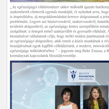
„Az egészségügyi ellátórendszer akkor működik igazán hatékon
szakemberek elismerik egymás munkáját, és nyitottak arra, hog
is inspirálódva, új megoldásmódokat keresve dolgozzanak a jele
problémáin. Legyen szó háziorvosokról, szakorvosokról, kutatók
területén dolgozókról, az egészségügy fontos szereplőiként mind
szolgálnak: a betegek minél szakszerűbb és gyorsabb ellátását.
kiosztásával vállalatunk célja, hogy méltó módon jutalmazzuk és 
az egészségügyi dolgozókra, akik ennek a közös munkának a rés
hozzájárulnak egyik legfőbb célkitűzésünk, a modern, innováció
egészségügy működtetéséhez.”
– jegyezte meg Beke Zsuzsa, a R
kormányzati kapcsolatok főosztályvezetője.