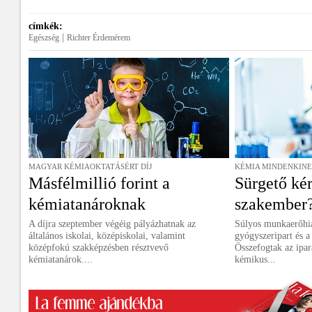
címkék:
|
Egészség
Richter Érdemérem
MAGYAR KÉMIAOKTATÁSÉRT DÍJ
KÉMIA MINDENKIN
Másfélmillió forint a
Sürgető kér
kémiatanároknak
szakember
A díjra szeptember végéig pályázhatnak az
Súlyos munkaerőhián
általános iskolai, középiskolai, valamint
gyógyszeripart és a
középfokú szakképzésben résztvevő
Összefogtak az ipar
kémiatanárok....
kémikus...