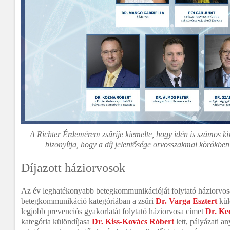
A Richter Érdemérem zsűrije kiemelte, hogy idén is számos kiv
bizonyítja, hogy a díj jelentősége orvosszakmai körökben
Díjazott háziorvosok
Az év leghatékonyabb betegkommunikációját folytató háziorvo
betegkommunikáció kategóriában a zsűri
Dr. Varga Esztert
kül
legjobb prevenciós gyakorlatát folytató háziorvosa címet
Dr. Ke
kategória különdíjasa
Dr. Kiss-Kovács Róbert
lett, pályázati a