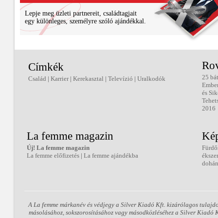
Lepje meg üzleti partnereit, családtagjait
egy különleges, személyre szóló ajándékkal.
Ro
Címkék
25 bá
Család
|
Karrier
|
Kerekasztal
|
Televízió
|
Uralkodók
Embe
és Sik
Tehet
2016
La femme magazin
Kép
Új! La femme magazin
Fürdő
La femme előfizetés
|
La femme ajándékba
éksze
dohán
A La femme márkanév és védjegy a Silver Kiadó Kft. kizárólagos tulajd
másolásához, sokszorosításához vagy másodközléséhez a Silver Kiadó Kft