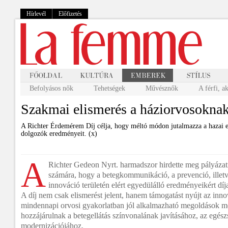
Hírlevél
Előfizetés
Befolyásos nők
Tehetségek
Művésznők
A férfi, a
Szakmai elismerés a háziorvosokna
A Richter Érdemérem Díj célja, hogy méltó módon jutalmazza a hazai e
dolgozók eredményeit. (x)
A
Richter Gedeon Nyrt. harmadszor hirdette meg pályázat
számára, hogy a betegkommunikáció, a prevenció, ille
innováció területén elért egyedülálló eredményeikért díj
A díj nem csak elismerést jelent, hanem támogatást nyújt az innov
mindennapi orvosi gyakorlatban jól alkalmazható megoldások m
hozzájárulnak a betegellátás színvonalának javításához, az egés
modernizációjához.