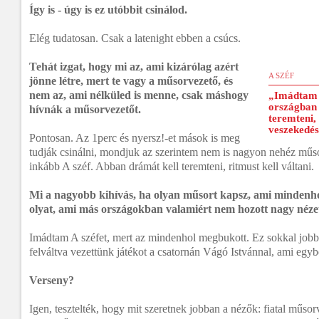
Így is - úgy is ez utóbbit csinálod.
Elég tudatosan. Csak a latenight ebben a csúcs.
Tehát izgat, hogy mi az, ami kizárólag azért
A SZÉF
jönne létre, mert te vagy a műsorvezető, és
nem az, ami nélküled is menne, csak máshogy
„Imádtam 
országban 
hívnák a műsorvezetőt.
teremteni, 
veszekedé
Pontosan. Az 1perc és nyersz!-et mások is meg
tudják csinálni, mondjuk az szerintem nem is nagyon nehéz műso
inkább A széf. Abban drámát kell teremteni, ritmust kell váltani.
Mi a nagyobb kihívás, ha olyan műsort kapsz, ami mindenhol
olyat, ami más országokban valamiért nem hozott nagy néze
Imádtam A széfet, mert az mindenhol megbukott. Ez sokkal jobb
felváltva vezettünk játékot a csatornán Vágó Istvánnal, ami egyb
Verseny?
Igen, tesztelték, hogy mit szeretnek jobban a nézők: fiatal műsorv