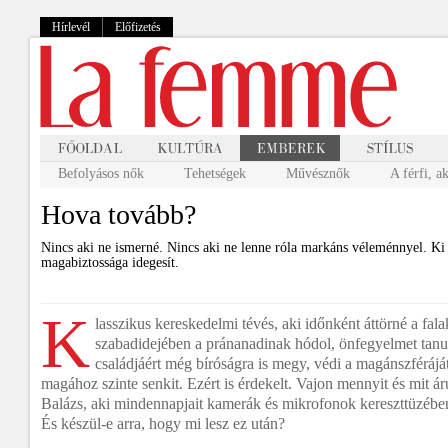
Hírlevél
Előfizetés
Befolyásos nők
Tehetségek
Művésznők
A férfi, a
Hova tovább?
Nincs aki ne ismerné. Nincs aki ne lenne róla markáns véleménnyel. Ki 
magabiztossága idegesít.
K
lasszikus kereskedelmi tévés, aki időnként áttörné a falak
szabadidejében a pránanadinak hódol, önfegyelmet tanul
családjáért még bíróságra is megy, védi a magánszféráj
magához szinte senkit. Ezért is érdekelt. Vajon mennyit és mit á
Balázs, aki mindennapjait kamerák és mikrofonok kereszttüzében
És készül-e arra, hogy mi lesz ez után?