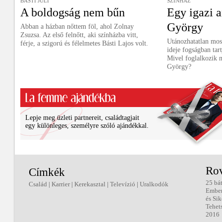
BÁSTI JULI
SZÍNHÁZ
A boldogság nem bűn
Egy igazi a
György
Abban a házban nőttem föl, ahol Zolnay
Zsuzsa. Az első felnőtt, aki színházba vitt,
Utánozhatatlan moso
férje, a szigorú és félelmetes Básti Lajos volt.
ideje fogságban tar
Mivel foglalkozik 
György?
Lepje meg üzleti partnereit, családtagjait
egy különleges, személyre szóló ajándékkal.
Ro
Címkék
25 bá
Család
|
Karrier
|
Kerekasztal
|
Televízió
|
Uralkodók
Embe
és Sik
Tehet
2016