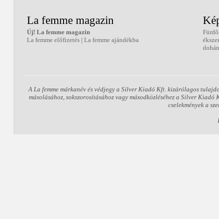
La femme magazin
Kép
Új! La femme magazin
Fürdő
La femme előfizetés
|
La femme ajándékba
éksze
dohán
A La femme márkanév és védjegy a Silver Kiadó Kft. kizárólagos tulajd
másolásához, sokszorosításához vagy másodközléséhez a Silver Kiadó Kft
cselekmények a sze