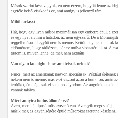
Mások szerint kész vagyok, én nem érzem, hogy itt lenne az idej
egyféle belső viaskodás ez, ami amúgy is jellemző rám.
Mitől tartasz?
Hát, hogy egy ilyen műsor maximálisan egy emberre épül, a szem
és egy ilyet elvinni a hátadon, az nem egyszerű. De a Morning
reggeli műsorral együtt nem is menne. Kettőt meg nem akarok 
eldöntöttem, hogy rádiózom, pár év múlva visszatérünk rá. A cs
tudom is, milyen lenne, de még nem aktuális.
Van olyan latenight show ami tetszik neked?
Nincs, mert az amerikaiak nagyon speciálisak. Például építenek a
nekem nem is menne, másrészt viszont azon a humoron, amin az
térdüket, én még csak el sem mosolyodom. Az angolokon sokkal 
vannak találva.
Miért annyira fontos állomás ez?
Azért, mert két típusú műsorvezető van. Az egyik megcsinálja, a
másik meg az egyéniségére épülő műsorokat szeretne készíteni.