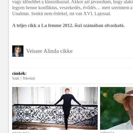
vagy idősebbet a klasszikussal. Akkor azt javasoltam, hogy alakí
legyen benne konfliktus, veszekedés, évődés… mert szerintem a kl
Unalmas. Senkit nem érdekel, mi van XVI. Lajossal.
A teljes cikk a La femme 2012. őszi számában olvasható.
Veiszer Alinda cikke
címkék:
|
Sztár
Televízió