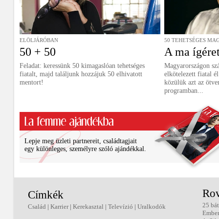
ELÖLJÁRÓBAN
50 TEHETSÉGES MAG
50 + 50
A ma ígéret
Feladat: keressünk 50 kimagaslóan tehetséges
Magyarországon szá
fiatalt, majd találjunk hozzájuk 50 elhivatott
elkötelezett fiatal 
mentort!
közülük azt az ötve
programban...
Lepje meg üzleti partnereit, családtagjait
egy különleges, személyre szóló ajándékkal.
Rov
Címkék
25 bát
Család
|
Karrier
|
Kerekasztal
|
Televízió
|
Uralkodók
Embe