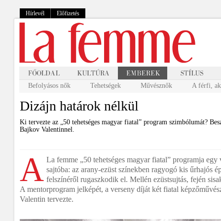
Hírlevél
Előfizetés
Befolyásos nők
Tehetségek
Művésznők
A férfi, a
Dizájn határok nélkül
Ki tervezte az „50 tehetséges magyar fiatal” program szimbólumát? Besz
Bajkov Valentinnel.
A
La femme „50 tehetséges magyar fiatal” programja egy v
sajtóba: az arany-ezüst színekben ragyogó kis űrhajós 
felszínéről rugaszkodik el. Mellén ezüstsujtás, fején sisa
A mentorprogram jelképét, a verseny díját két fiatal képzőművé
Valentin tervezte.