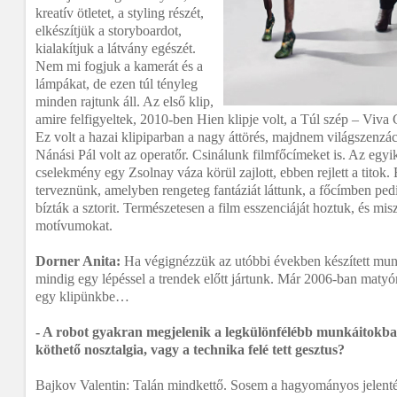
kreatív ötletet, a styling részét,
elkészítjük a storyboardot,
kialakítjuk a látvány egészét.
Nem mi fogjuk a kamerát és a
lámpákat, de ezen túl tényleg
minden rajtunk áll. Az első klip,
amire felfigyeltek, 2010-ben Hien klipje volt, a Túl szép – Viva 
Ez volt a hazai klipiparban a nagy áttörés, majdnem világszenzác
Nánási Pál volt az operatőr. Csinálunk filmfőcímeket is. Az eg
cselekmény egy Zsolnay váza körül zajlott, ebben rejlett a titok. E
terveznünk, amelyben rengeteg fantáziát láttunk, a főcímben pedi
bízták a sztorit. Természetesen a film esszenciáját hoztuk, és misz
motívumokat.
Dorner Anita:
Ha végignézzük az utóbbi években készített munká
mindig egy lépéssel a trendek előtt jártunk. Már 2006-ban matyó
egy klipünkbe…
- A robot gyakran megjelenik a legkülönfélébb munkáitokba
köthető nosztalgia, vagy a technika felé tett gesztus?
Bajkov Valentin: Talán mindkettő. Sosem a hagyományos jelent