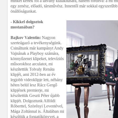
minket kértek föl a látvány kialakítására, hanem fordítva: a mi 
egy zenész, előadó, társművész. Innentől már sokkal egyszerűbb
önállóságunkat.
- Kikkel dolgoztok
mostanában?
Bajkov Valentin:
Nagyon
szerteágazó a tevékenységünk.
Csináltunk már kampányt Andy
Vajnának a Playboy számára,
könnyűzenei klipeket, televíziós
műsorokhoz arculatot, mi
készítettük Tolvaly Renáta
klipjét, ami 2012-ben az év
legjobb videoklipje lett, néhány
héten belül lesz Rácz Gergő
klipjének premierje, mi
készítettük Geszti Péter újabb
klipjét. Dolgoztunk Alföldi
Róberttel, Szörényi Leventével,
Mága Zoltánnal is. Általában mi
készítjük a forgatókönyvet, a