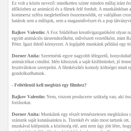
Ez volt a közös nevező: mindketten szinte minden műfaj iránt ér
időközben az animáció és a filmek felé fordult. A munkáinkban 
kommersz szféra meglehetősen összemosódik, ez valójában cros
határok sem a műfajok, sem a magasművészet és a pop látványvi
Bajkov Valentin:
A Fox Stúdióban kreatívigazgatóként olyan 
együtt animációs társrendezőként, művészeti vezetőként, mint 
Péter. Igazi ihlető környezet. A legújabb munkánk például egy tö
Dorner Anita:
Szeretnénk egyre nagyobb lélegzetű, bonyolultab
animációkat csinálni. Idén kihozzuk a saját kisfilmünket, jó len
fesztiválokon szerepelni. A filmkészítés komoly költségei miatt 
gondolkodhatunk.
- Feltétlenül kell megbízó egy filmhez?
Bajkov Valentin:
Nem, viszont producerre szükség van, aki ös
forrásokat.
Dorner Anita:
Munkáink egy részét természetesen megbízásra cs
szánunk saját kutatásainkra is. Tizenkét év után most tartunk ott,
munkával kilépnünk a közönség elé, ami nem úgy jött létre, ho