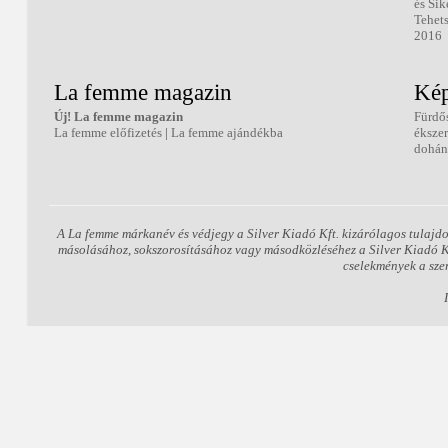
és Sik
Tehets
2016
La femme magazin
Kép
Új! La femme magazin
Fürdő
La femme előfizetés
|
La femme ajándékba
éksze
dohán
A La femme márkanév és védjegy a Silver Kiadó Kft. kizárólagos tulajdo
másolásához, sokszorosításához vagy másodközléséhez a Silver Kiadó Kft.
cselekmények a sze