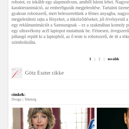
robotot, ez inkább egy alapmotívum, amiből bármi lehet. Nagyon
karakteranimáció, az emberfigurák megjelenítése. Tartalmi üzenete
gyakran robotszerű, mert beleszerettünk a fémes anyagba, nagyo
megjeleníteni rajta a fényeket, a tükröződéseket, jól érvényesül 
egy reklámanimációt a Samsungnak – ez a szakmában komoly pres
egy ultravékony acél laptopot mutattunk be. Fémesen, üvegszerűe
pillangó repült ki a laptopból, az ő teste is robotszerű, de itt a tök
szimbolizálta.
1
|
2
|
tovább
Götz Eszter cikke
címkék:
|
Design
Tehetség