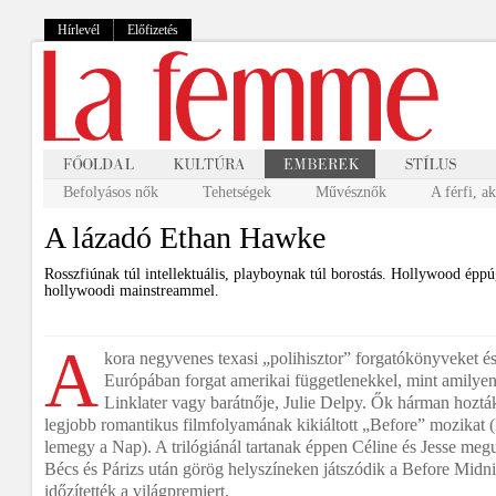
Hírlevél
Előfizetés
Befolyásos nők
Tehetségek
Művésznők
A férfi, a
A lázadó Ethan Hawke
Rosszfiúnak túl intellektuális, playboynak túl borostás. Hollywood éppú
hollywoodi mainstreammel.
A
kora negyvenes texasi „polihisztor” forgatókönyveket és 
Európában forgat amerikai függetlenekkel, mint amilyen 
Linklater vagy barátnője, Julie Delpy. Ők hárman hoztá
legjobb romantikus filmfolyamának kikiáltott „Before” mozikat (M
lemegy a Nap). A trilógiánál tartanak éppen Céline és Jesse meg
Bécs és Párizs után görög helyszíneken játszódik a Before Midnig
időzítették a világpremiert.