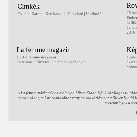
Rov
Címkék
25 bát
Család
|
Karrier
|
Kerekasztal
|
Televízió
|
Uralkodók
Embe
és Sik
Tehets
2016
La femme magazin
Kép
Új! La femme magazin
Fürdő
La femme előfizetés
|
La femme ajándékba
éksze
dohán
A La femme márkanév és védjegy a Silver Kiadó Kft. kizárólagos tulajdo
másolásához, sokszorosításához vagy másodközléséhez a Silver Kiadó Kft.
cselekmények a sze