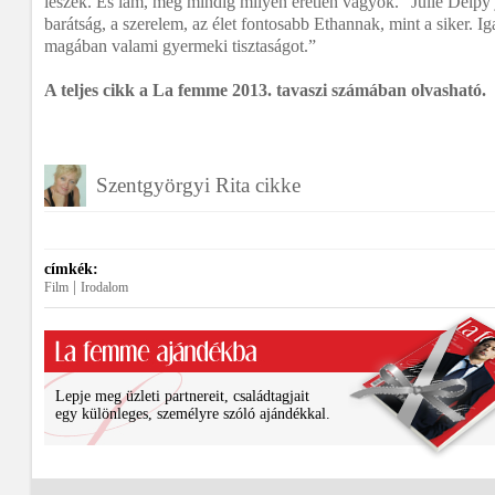
leszek. És lám, még mindig milyen éretlen vagyok.” Julie Delpy 
barátság, a szerelem, az élet fontosabb Ethannak, mint a siker. I
magában valami gyermeki tisztaságot.”
A teljes cikk a La femme 2013. tavaszi számában olvasható.
Szentgyörgyi Rita cikke
címkék:
|
Film
Irodalom
Lepje meg üzleti partnereit, családtagjait
egy különleges, személyre szóló ajándékkal.