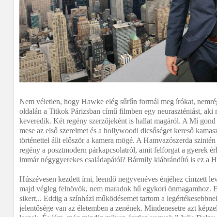
Nem véletlen, hogy Hawke elég sűrűn formál meg írókat, nemré
oldalán a Titkok Párizsban című filmben egy neuraszténiást, aki 
keveredik. Két regény szerzőjeként is hallat magáról. A Mi gon
mese az első szerelmet és a hollywoodi dicsőséget kereső kamasz
történettel állt először a kamera mögé. A Hamvazószerda szintén ö
regény a posztmodern párkapcsolatról, amit felforgat a gyerek é
immár négygyerekes családapától? Bármily kiábrándító is ez a 
Húszévesen kezdett írni, leendő negyvenéves énjéhez címzett le
majd végleg felnövök, nem maradok hű egykori önmagamhoz. E
sikert... Eddig a színházi működésemet tartom a legértékesebbn
jelentősége van az életemben a zenének. Mindenesetre azt képze