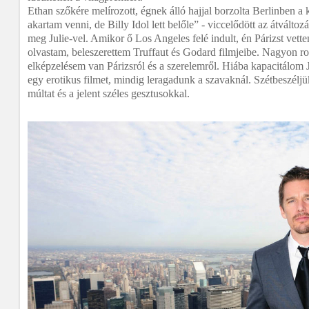
Ethan szőkére melírozott, égnek álló hajjal borzolta Berlinben 
akartam venni, de Billy Idol lett belőle” - viccelődött az átváltozá
meg Julie-vel. Amikor ő Los Angeles felé indult, én Párizst ve
olvastam, beleszerettem Truffaut és Godard filmjeibe. Nagyon r
elképzelésem van Párizsról és a szerelemről. Hiába kapacitálom J
egy erotikus filmet, mindig leragadunk a szavaknál. Szétbeszéljü
múltat és a jelent széles gesztusokkal.