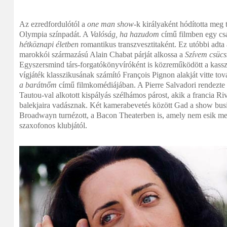
Az ezredfordulótól a
one man show
-k királyaként hódította meg 
Olympia színpadát. A
Valóság, ha hazudom
című filmben egy csá
hétköznapi életben
romantikus transzvesztitaként. Ez utóbbi adta a
marokkói származású Alain Chabat párját alkossa a
Szívem csüc
Egyszersmind társ-forgatókönyvíróként is közreműködött a kassz
vígjáték klasszikusának számító François Pignon alakját vitte to
a barátnőm
című filmkomédiájában. A Pierre Salvadori rendezte
Tautou-val alkotott kispályás szélhámos párost, akik a francia Ri
balekjaira vadásznak. Két kamerabevetés között Gad a show busi
Broadwayn turnézott, a Bacon Theaterben is, amely nem esik m
szaxofonos klubjától.