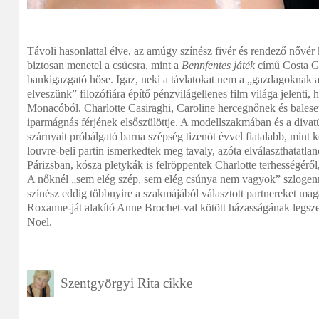
Távoli hasonlattal élve, az amúgy színész fivér és rendező nővér 
biztosan menetel a csúcsra, mint a
Bennfentes játék
című Costa Ga
bankigazgató hőse. Igaz, neki a távlatokat nem a „gazdagoknak 
elveszünk” filozófiára építő pénzvilágellenes film világa jelenti
Monacóból. Charlotte Casiraghi, Caroline hercegnőnek és balese
iparmágnás férjének elsőszülöttje. A modellszakmában és a divat
szárnyait próbálgató barna szépség tizenöt évvel fiatalabb, mint 
louvre-beli partin ismerkedtek meg tavaly, azóta elválaszthatatla
Párizsban, kósza pletykák is felröppentek Charlotte terhességérő
A nőknél „sem elég szép, sem elég csúnya nem vagyok” szloge
színész eddig többnyire a szakmájából választott partnereket ma
Roxanne-ját alakító Anne Brochet-val kötött házasságának legsze
Noel.
Szentgyörgyi Rita cikke