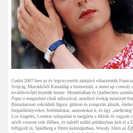
Gadot 2007-ben az év legviccesebb alakjává választották Franci
Svájcig, Marokkótól Kanadáig a humoristát, a
stand up comedy
a
továbbvivőjét tisztelik benne. Montréalban és Québecben szintén
Papa a magasban
című műsorával, amellyel évekig turnézott fran
Bámulatosan sokoldalú figura: gitáron és zongorán játszik, éneke
forgatókönyveket, betétdalokat, sanzonokat ír, és úgy „mellesleg
Los Angeles, London színpadait is megjárta a
Másik én vagyok
c
nézőt vonzott vele élőben, és másfél millió példányban kelt el 
felfigyelt rá, Spielberg a
Tintin kalandjai
ban, Woody Allen az
Éj