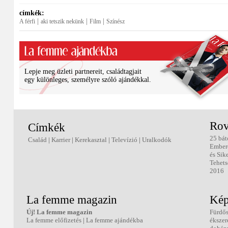
címkék:
|
|
|
A férfi
aki tetszik nekünk
Film
Színész
Lepje meg üzleti partnereit, családtagjait
egy különleges, személyre szóló ajándékkal.
Rov
Címkék
25 bát
Család
|
Karrier
|
Kerekasztal
|
Televízió
|
Uralkodók
Ember
és Sik
Tehets
2016
La femme magazin
Kép
Új! La femme magazin
Fürdő
La femme előfizetés
|
La femme ajándékba
ékszer