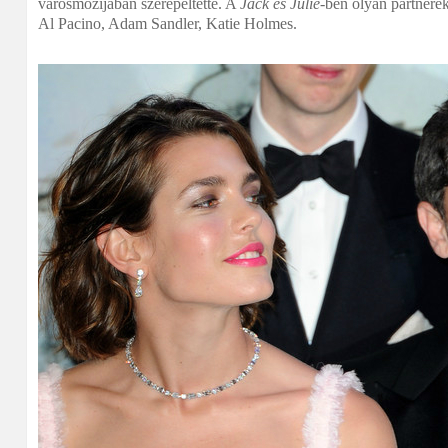
városmozijában szerepeltette. A
Jack és Julie
-ben olyan partnere
Al Pacino, Adam Sandler, Katie Holmes.