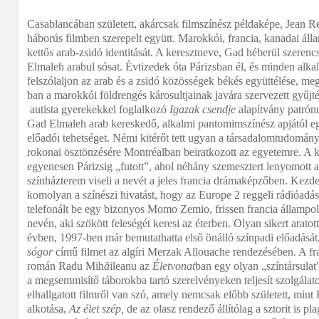
Casablancában született, akárcsak filmszínész példaképe, Jean R
háborús filmben szerepelt együtt. Marokkói, francia, kanadai áll
kettős arab-zsidó identitását. A keresztneve, Gad héberül szerencsé
Elmaleh arabul sósat. Évtizedek óta Párizsban él, és minden alk
felszólaljon az arab és a zsidó közösségek békés együttélése, m
ban a marokkói földrengés károsultjainak javára szervezett gyűjt
autista gyerekekkel foglalkozó
Igazak csendje
alapítvány patrón
Gad Elmaleh arab kereskedő, alkalmi pantomimszínész apjától e
előadói tehetséget. Némi kitérőt tett ugyan a társadalomtudomán
rokonai ösztönzésére Montréalban beiratkozott az egyetemre. A ka
egyenesen Párizsig „futott”, ahol néhány szemesztert lenyomott a
színházterem viseli a nevét a jeles francia drámaképzőben. Kezd
komolyan a színészi hivatást, hogy az Europe 2 reggeli rádióadás
telefonált be egy bizonyos Momo Zemio, frissen francia állampo
nevén, aki szökött feleségét keresi az éterben. Olyan sikert arato
évben, 1997-ben már bemutathatta első önálló színpadi előadását
sógor
című filmet az algíri Merzak Allouache rendezésében. A f
román Radu Mih
ă
ileanu az
Életvonat
ban egy olyan „színtársulat”
a megsemmisítő táborokba tartó szerelvényeken teljesít szolgálato
elhallgatott filmről van szó, amely nemcsak előbb született, mint
alkotása,
Az élet szép,
de az olasz rendező állítólag a sztorit is pl