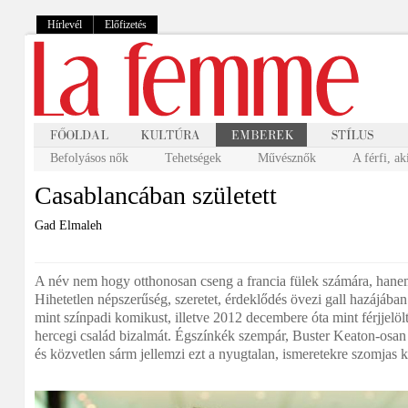
Hírlevél
Előfizetés
Befolyásos nők
Tehetségek
Művésznők
A férfi, ak
Casablancában született
Gad Elmaleh
A név nem hogy otthonosan cseng a francia fülek számára, han
Hihetetlen népszerűség, szeretet, érdeklődés övezi gall hazájáb
mint színpadi komikust, illetve 2012 decembere óta mint férjjelöl
hercegi család bizalmát. Égszínkék szempár, Buster Keaton-osan 
és közvetlen sárm jellemzi ezt a nyugtalan, ismeretekre szomjas 