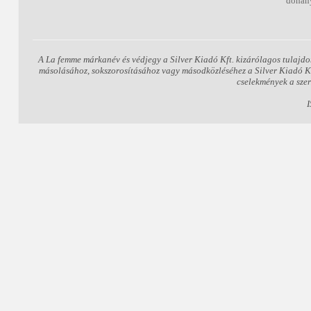
dohány
A La femme márkanév és védjegy a Silver Kiadó Kft. kizárólagos tulajdo
másolásához, sokszorosításához vagy másodközléséhez a Silver Kiadó Kft.
cselekmények a szer