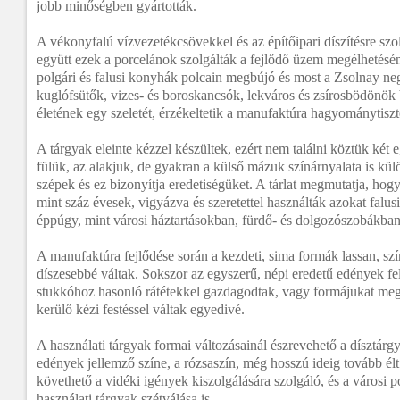
jobb minőségben gyártották.
A vékonyfalú vízvezetékcsövekkel és az építőipari díszítésre szo
együtt ezek a porcelánok szolgálták a fejlődő üzem megélhetésén
polgári és falusi konyhák polcain megbújó és most a Zsolnay neg
kuglófsütők, vizes- és boroskancsók, lekváros és zsírosbödönök
életének egy szeletét, érzékeltetik a manufaktúra hagyománytiszte
A tárgyak eleinte kézzel készültek, ezért nem találni köztük két 
fülük, az alakjuk, de gyakran a külső mázuk színárnyalata is kül
szépek és ez bizonyítja eredetiségüket. A tárlat megmutatja, hog
mint száz évesek, vigyázva és szeretettel használták azokat falu
éppúgy, mint városi háztartásokban, fürdő- és dolgozószobákban
A manufaktúra fejlődése során a kezdeti, sima formák lassan, szí
díszesebbé váltak. Sokszor az egyszerű, népi eredetű edények fe
stukkóhoz hasonló rátétekkel gazdagodtak, vagy formájukat megt
kerülő kézi festéssel váltak egyedivé.
A használati tárgyak formai változásainál észrevehető a dísztárg
edények jellemző színe, a rózsaszín, még hosszú ideig tovább él
követhető a vidéki igények kiszolgálására szolgáló, és a városi p
használati tárgyak szétválása is.