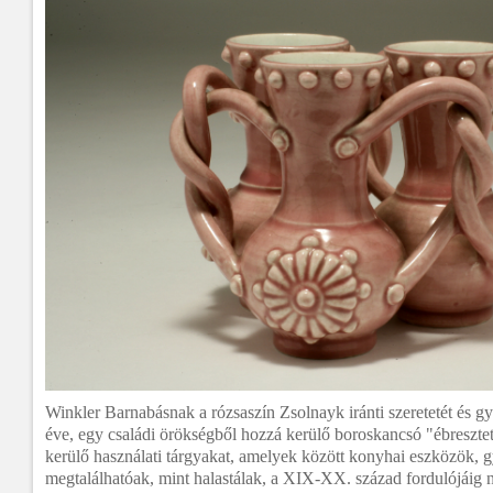
Winkler Barnabásnak a rózsaszín Zsolnayk iránti szeretetét és 
éve, egy családi örökségből hozzá kerülő boroskancsó "ébresztet
kerülő használati tárgyakat, amelyek között konyhai eszközök, 
megtalálhatóak, mint halastálak, a XIX-XX. század fordulójáig