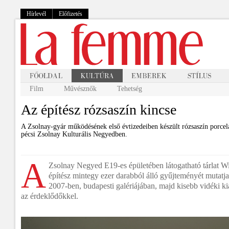
Hírlevél
Előfizetés
Film
Művésznők
Tehetség
Az építész rózsaszín kincse
A Zsolnay-gyár működésének első évtizedeiben készült rózsaszín porcelán
pécsi Zsolnay Kulturális Negyedben.
A
Zsolnay Negyed E19-es épületében látogatható tárlat W
építész mintegy ezer darabból álló gyűjteményét mutatj
2007-ben, budapesti galériájában, majd kisebb vidéki ki
az érdeklődőkkel.