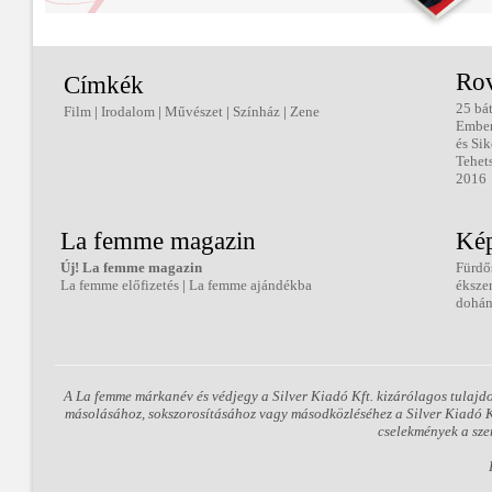
Ro
Címkék
25 bá
Film
|
Irodalom
|
Művészet
|
Színház
|
Zene
Embe
és Sik
Tehet
2016
La femme magazin
Kép
Új! La femme magazin
Fürdő
La femme előfizetés
|
La femme ajándékba
éksze
dohán
A La femme márkanév és védjegy a Silver Kiadó Kft. kizárólagos tulajd
másolásához, sokszorosításához vagy másodközléséhez a Silver Kiadó Kft
cselekmények a sze