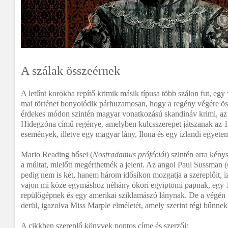
A szálak összeérnek
A letűnt korokba repítő krimik másik típusa több szálon fut, egy
mai történet bonyolódik párhuzamosan, hogy a regény végére öss
érdekes módon szintén magyar vonatkozású skandináv krimi, az 
Hidegzóna című regénye, amelyben kulcsszerepet játszanak az 
események, illetve egy magyar lány, Ilona és egy izlandi egyetem
Mario Reading hősei (
Nostradamus próféciái
) szintén arra kén
a múltat, mielőtt megérthetnék a jelent. Az angol Paul Sussman (
pedig nem is két, hanem három idősíkon mozgatja a szereplőit, i
vajon mi köze egymáshoz néhány ókori egyiptomi papnak, egy 
repülőgépnek és egy amerikai sziklamászó lánynak. De a végén
derül, igazolva Miss Marple elméletét, amely szerint régi bűnne
A cikkben szereplő könyvek pontos címe és szerzői: