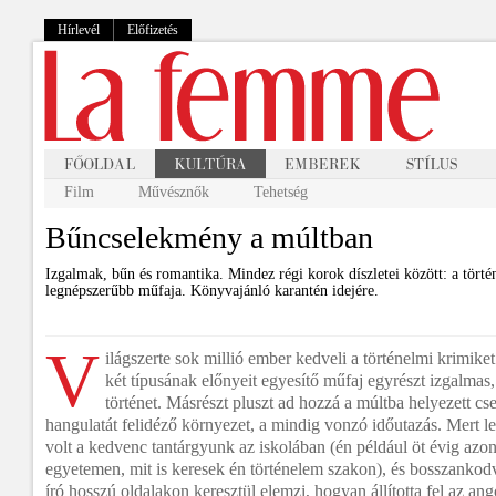
Hírlevél
Előfizetés
Film
Művésznők
Tehetség
Bűncselekmény a múltban
Izgalmak, bűn és romantika. Mindez régi korok díszletei között: a tört
legnépszerűbb műfaja. Könyvajánló karantén idejére.
V
ilágszerte sok millió ember kedveli a történelmi krimik
két típusának előnyeit egyesítő műfaj egyrészt izgalmas
történet. Másrészt pluszt ad hozzá a múltba helyezett cs
hangulatát felidéző környezet, a mindig vonzó időutazás. Mert l
volt a kedvenc tantárgyunk az iskolában (én például öt évig azon
egyetemen, mit is keresek én történelem szakon), és bosszanko
író hosszú oldalakon keresztül elemzi, hogyan állította fel az ang