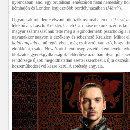
nyomdában, ahol egy brutálisan lemészárolt fiatal nemeslány hol
kémhajón és London legijesztőbb bordélyházaiban (
Mártír
).
Ugyancsak mindenre elszánt bűnözők nyomába ered a 19. száza
lélekbúvár, Laszlo Kreizler. Caleb Carr hőse nekünk azért is kül
magyar származásúnak tette meg a legmodernebb pszichológiai 
ugyanakkor nagyon is érzékeny és sebezhető Kreizlert. Mikor el
halál angyala
című regényben, még csak arról van szó, hogy kis
elnökként, csak a New York-i rendőrség vezetőjeként tevékeny
titokzatos gyerekgyilkosságok felderítése azonban olyan jól sik
rendőrsége újabb megoldhatatlan esettel szembesül, újra összeáll 
közreműködésével kézre kerül A sötétség angyala.