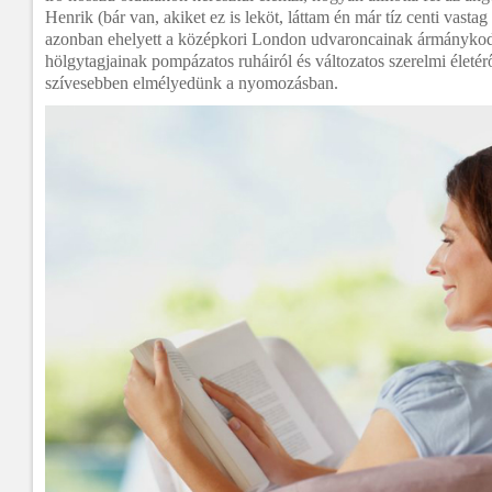
Henrik (bár van, akiket ez is leköt, láttam én már tíz centi vastag
azonban ehelyett a középkori London udvaroncainak ármánykodás
hölgytagjainak pompázatos ruháiról és változatos szerelmi életér
szívesebben elmélyedünk a nyomozásban.