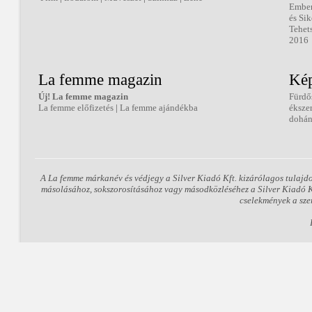
Embe
és Sik
Tehet
2016
La femme magazin
Kép
Új! La femme magazin
Fürdő
La femme előfizetés
|
La femme ajándékba
éksze
dohán
A La femme márkanév és védjegy a Silver Kiadó Kft. kizárólagos tulajd
másolásához, sokszorosításához vagy másodközléséhez a Silver Kiadó Kft
cselekmények a sze