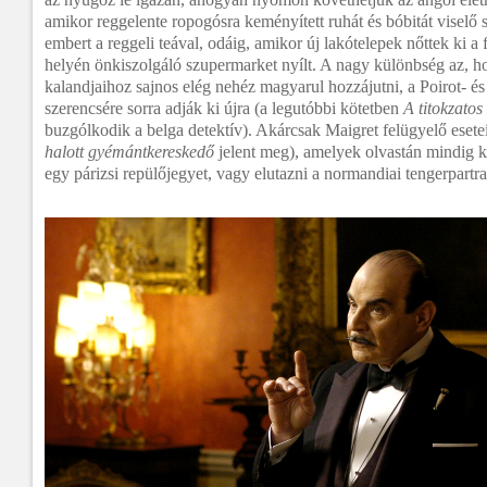
amikor reggelente ropogósra keményített ruhát és bóbitát viselő 
embert a reggeli teával, odáig, amikor új lakótelepek nőttek ki a f
helyén önkiszolgáló szupermarket nyílt. A nagy különbség az, 
kalandjaihoz sajnos elég nehéz magyarul hozzájutni, a Poirot- é
szerencsére sorra adják ki újra (a legutóbbi kötetben
A titokzato
buzgólkodik a belga detektív). Akárcsak Maigret felügyelő esete
halott gyémántkereskedő
jelent meg), amelyek olvastán mindig
egy párizsi repülőjegyet, vagy elutazni a normandiai tengerpartra