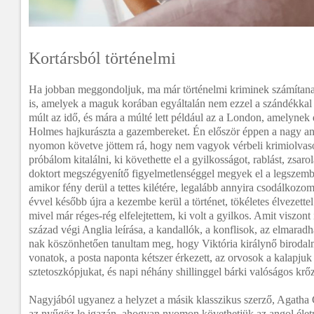
Kortársból történelmi
Ha jobban meggondoljuk, ma már történelmi kriminek számítan
is, amelyek a maguk korában egyáltalán nem ezzel a szándékkal s
múlt az idő, és mára a múlté lett például az a London, amelynek 
Holmes hajkurászta a gazembereket. Én először éppen a nagy ang
nyomon követve jöttem rá, hogy nem vagyok vérbeli krimiolvas
próbálom kitalálni, ki követhette el a gyilkosságot, rablást, zsar
doktort megszégyenítő figyelmetlenséggel megyek el a legszembe
amikor fény derül a tettes kilétére, legalább annyira csodálkozo
évvel később újra a kezembe kerül a történet, tökéletes élvezette
mivel már réges-rég elfelejtettem, ki volt a gyilkos. Amit viszont
század végi Anglia leírása, a kandallók, a konflisok, az elmarad
nak köszönhetően tanultam meg, hogy Viktória királynő birodal
vonatok, a posta naponta kétszer érkezett, az orvosok a kalapjuk 
sztetoszkópjukat, és napi néhány shillinggel bárki valóságos krő
Nagyjából ugyanez a helyzet a másik klasszikus szerző, Agatha Ch
az nyűgöz le igazán, ahogyan nyomon követhetjük az angol életm