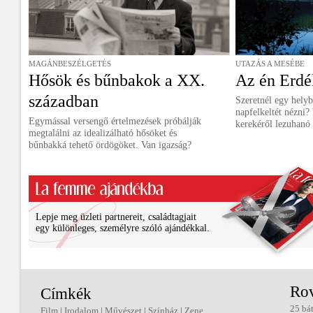
MAGÁNBESZÉLGETÉS
UTAZÁS A MESÉBE
Hősök és bűnbakok a XX.
Az én Erd
században
Szeretnél egy helyb
napfelkeltét nézni?
Egymással versengő értelmezések próbálják
kerekéről lezuhanó
megtalálni az idealizálható hősöket és
bűnbakká tehető ördögöket. Van igazság?
Lepje meg üzleti partnereit, családtagjait
egy különleges, személyre szóló ajándékkal.
Ro
Címkék
25 bá
Film
|
Irodalom
|
Művészet
|
Színház
|
Zene