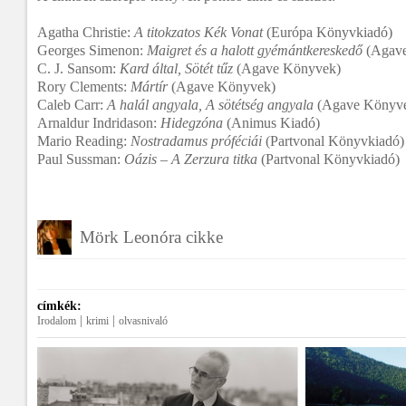
Agatha Christie:
A titokzatos Kék Vonat
(Európa Könyvkiadó)
Georges Simenon:
Maigret és a halott gyémántkereskedő
(Agave
C. J. Sansom:
Kard által, Sötét tűz
(Agave Könyvek)
Rory Clements:
Mártír
(Agave Könyvek)
Caleb Carr:
A halál angyala, A sötétség angyala
(Agave Könyv
Arnaldur Indridason:
Hidegzóna
(Animus Kiadó)
Mario Reading:
Nostradamus próféciái
(Partvonal Könyvkiadó)
Paul Sussman:
Oázis – A Zerzura titka
(Partvonal Könyvkiadó)
Mörk Leonóra cikke
címkék:
|
|
Irodalom
krimi
olvasnivaló