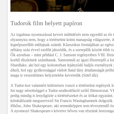
Tudorok film helyett papíron
Az izgalmas nyomozással kevert múltidézés nem egyedül az én te
olyannyira nem, hogy a történelmi krimi manapság világszerte, de
legnépszerűbb műfajnak számít. Klasszikus formájában az egész
néhány száz évvel ezelőtt játszódik, és a szereplők között több va
Ők azonban – mint például C. J. Sansom regényeiben VIII. Henr
korhű díszletnek számítanak. Sansomnál az igazi főszereplő a 
Shardlake, aki hol egy kolostorban lejátszódó baljós eseménye
által
), hol egy gyilkossággal vádolt fiatal lány ártatlanságát pró
maga is veszedelmes helyzetekbe keveredik (
Sötét tűz
).
A Tudor-kor valamiért különösen vonzó a történelmi regények ír
fut nagy nézettséggel a Tudor-uralkodókról szóló filmsorozat. VI
pedig mindig is lenyűgözte a történészeket és az írókat egyaránt.
kémhálózatát megszervező Sir Francis Wasinghamnek dolgozik 
főhőse, John Shakespeare, aki semmiképpen sem tévesztendő ös
A nyomozó Shakespeare-t követve bőven van részünk borzongani