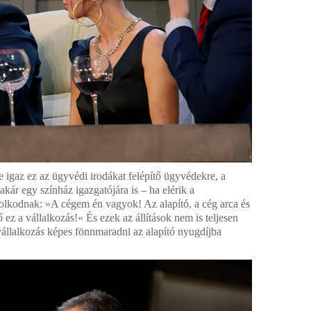
e igaz ez az ügyvédi irodákat felépítő ügyvédekre, a
kár egy színház igazgatójára is – ha elérik a
olkodnak: »A cégem én vagyok! Az alapító, a cég arca és
ez a vállalkozás!« És ezek az állítások nem is teljesen
vállalkozás képes fönnmaradni az alapító nyugdíjba