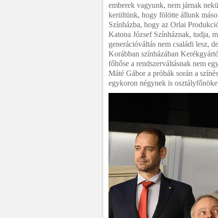
emberek vagyunk, nem járnak nekünk
kerültünk, hogy fölötte állunk más
Színházba, hogy az Orlai Produkció 
Katona József Színháznak, tudja, m
generációváltás nem családi lesz, d
Korábban színházában Kerékgyártó 
főhőse a rendszerváltásnak nem egyi
Máté Gábor a próbák során a színés
egykoron négynek is osztályfőnöke