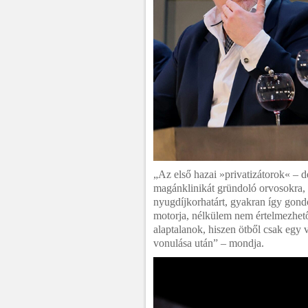
„Az első hazai »privatizátorok« – d
magánklinikát gründoló orvosokra, a
nyugdíjkorhatárt, gyakran így gond
motorja, nélkülem nem értelmezhető 
alaptalanok, hiszen ötből csak egy 
vonulása után” – mondja.