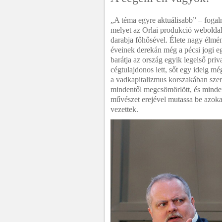
„A téma egyre aktuálisabb” – fogal
melyet az Orlai produkció weboldal
darabja főhősével. Élete nagy élmén
éveinek derekán még a pécsi jogi eg
barátja az ország egyik legelső pri
cégtulajdonos lett, sőt egy ideig még
a vadkapitalizmus korszakában szerez
mindentől megcsömörlött, és mindenh
művészet erejével mutassa be azokat
vezettek.