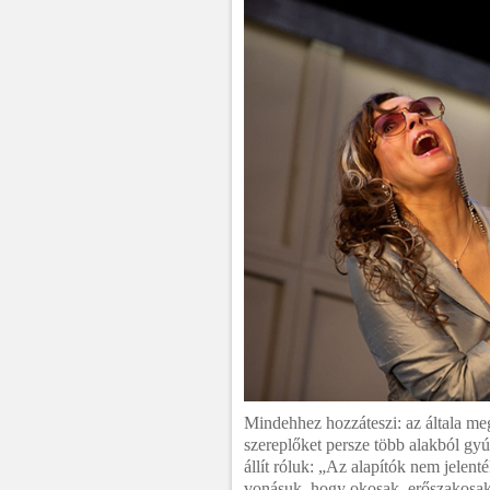
Mindehhez hozzáteszi: az általa megj
szereplőket persze több alakból gyúr
állít róluk: „Az alapítók nem jele
vonásuk, hogy okosak, erőszakosak,