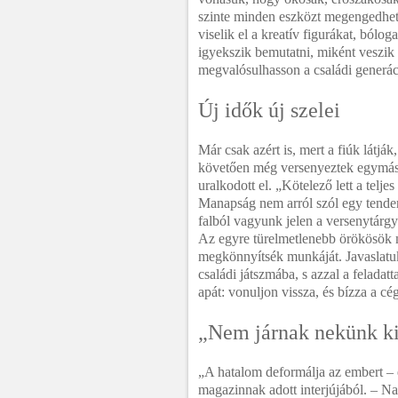
szinte minden eszközt megengedhet
viselik el a kreatív figurákat, ból
igyekszik bemutatni, miként veszik
megvalósulhasson a családi generác
Új idők új szelei
Már csak azért is, mert a fiúk látják
követően még versenyeztek egymássa
uralkodott el. „Kötelező lett a teljes
Manapság nem arról szól egy tender
falból vagyunk jelen a versenytárg
Az egyre türelmetlenebb örökösök m
megkönnyítsék munkáját. Javaslatu
családi játszmába, s azzal a felad
apát: vonuljon vissza, és bízza a cég
„Nem járnak nekünk ki
„A hatalom deformálja az embert – e
magazinnak adott interjújából. – N