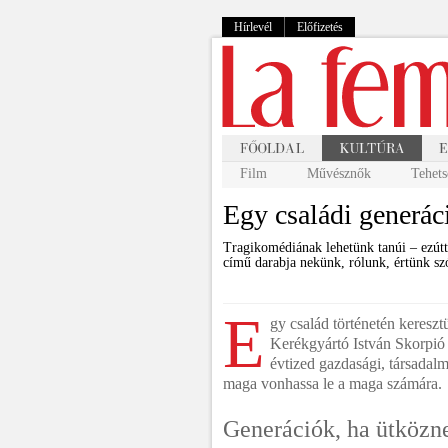
Hírlevél
Előfizetés
Film
Művésznők
Tehets
Egy családi generác
Tragikomédiának lehetünk tanúi – ezútt
című darabja nekünk, rólunk, értünk sz
E
gy család történetén keresztü
Kerékgyártó István Skorpió
évtized gazdasági, társadalm
maga vonhassa le a maga számára.
Generációk, ha ütközn