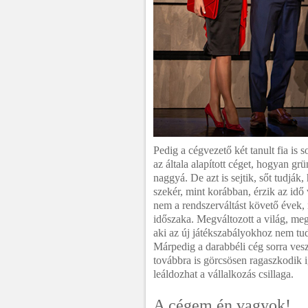
Pedig a cégvezető két tanult fia is so
az általa alapított céget, hogyan gr
naggyá. De azt is sejtik, sőt tudj
szekér, mint korábban, érzik az idő
nem a rendszerváltást követő évek, 
időszaka. Megváltozott a világ, megv
aki az új játékszabályokhoz nem tud
Márpedig a darabbéli cég sorra veszt
továbbra is görcsösen ragaszkodik i
leáldozhat a vállalkozás csillaga.
A cégem én vagyok!