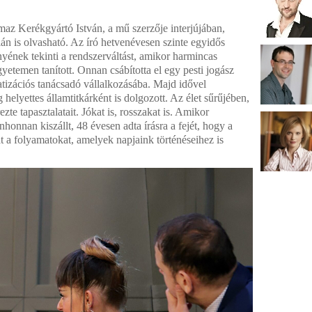
maz Kerékgyártó István, a mű szerzője interjújában,
án is olvasható. Az író hetvenévesen szinte egyidős
yének tekinti a rendszerváltást, amikor harmincas
yetemen tanított. Onnan csábította el egy pesti jogász
vatizációs tanácsadó vállalkozásába. Majd idővel
 helyettes államtitkárként is dolgozott. Az élet sűrűjében,
te tapasztalatait. Jókat is, rosszakat is. Amikor
onnan kiszállt, 48 évesen adta írásra a fejét, hogy a
 a folyamatokat, amelyek napjaink történéseihez is