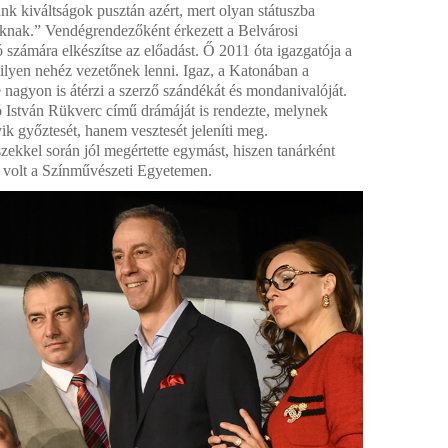
 kiváltságok pusztán azért, mert olyan státuszba
oknak.” Vendégrendezőként érkezett a Belvárosi
számára elkészítse az előadást. Ő 2011 óta igazgatója a
ilyen nehéz vezetőnek lenni. Igaz, a Katonában a
e nagyon is átérzi a szerző szándékát és mondanivalóját.
István Rükverc című drámáját is rendezte, melynek
k győztesét, hanem vesztesét jeleníti meg.
zekkel során jól megértette egymást, hiszen tanárként
 volt a Színművészeti Egyetemen.