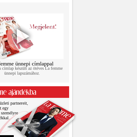
femme ünnepi címlappal
s címlap készült az ötéves La femme
ünnepi lapszámához.
zleti partnereit,
it egy
 személyre
ékkal.