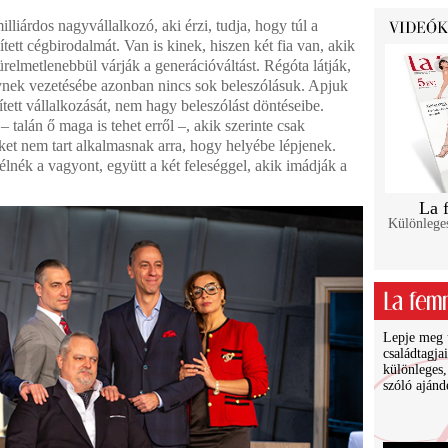
liárdos nagyvállalkozó, aki érzi, tudja, hogy túl a
ített cégbirodalmát. Van is kinek, hiszen két fia van, akik
ürelmetlenebbül várják a generációváltást. Régóta látják,
ynek vezetésébe azonban nincs sok beleszólásuk. Apjuk
pített vállalkozását, nem hagy beleszólást döntéseibe.
– talán ő maga is tehet erről –, akik szerinte csak
ket nem tart alkalmasnak arra, hogy helyébe lépjenek.
élnék a vagyont, együtt a két feleséggel, akik imádják a
La 
Különlege
Lepje meg ü
családtagja
különleges,
szóló ajánd