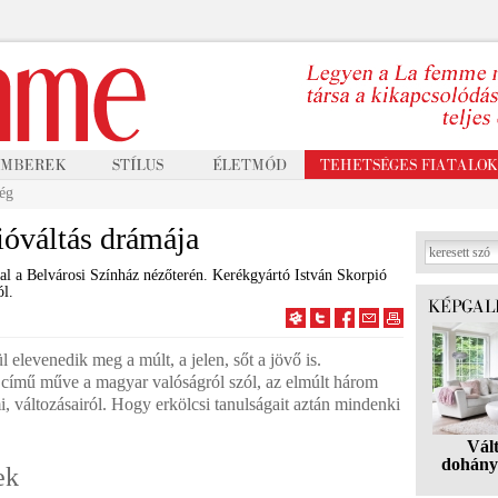
ég
ióváltás drámája
al a Belvárosi Színház nézőterén. Kerékgyártó István Skorpió
ól.
l elevenedik meg a múlt, a jelen, sőt a jövő is.
 című műve a magyar valóságról szól, az elmúlt három
i, változásairól. Hogy erkölcsi tanulságait aztán mindenki
Vál
dohány
ek