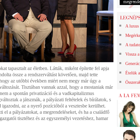
A luxus 
Megérk
A tudat
Vissza a
Generác
kat tapasztalt az életben. Látták, miként építette fel apja
Ételük a
ündolta össze a rendszerváltást követően, majd tette
ák, hogy az utóbbi években miért nem megy már úgy a
Összerak
 változását. Tisztában vannak azzal, hogy a mostaniak már
nem a spontán privatizáció és a vadkapitalizmus
áltoztak a játszmák, a pályázati feltételek és bírálatok, s
 igazodni, az a nyerő pozícióból a vesztesbe kerülhet.
i el a pályázatokat, a megrendeléseket, és ha a családfő
gazgatói tisztéhez és az egyszemélyi vezetéshez, hamar