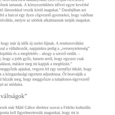
őnek tartanak. A környezetükben idővel egyre kevésbé
ogató Jánosokkal veszik körül magukat.” Darabjában azt
 fel a harcot egy ilyen cégvezető gyermekei, hogy valóban
ióváltás, melyre az utódok alkalmasnak tartják magukat.
, hogy már új idők új szelei fújnak. A rendszerváltást
l a vállalkozók, napjainkra pedig a „versenytelenség”
 lojalitás és a megfelelés – ahogy a szerző említi. –
, hogy a jobb győz, hanem arról, hogy egyszer csak
yaláson, máskor meg mi kapjuk a megbízást.”
eggyőzik apjukat, vegyen fel egy személyi titkárt, hogy
k a közgazdasági egyetem adjunktusa. Őt beavatják a
attal bízzák meg, hogy meggyőzze a tulajdonos-ügyvezető
et az utódaira.
váltságok”
zek már Máté Gábor direktor szavai a Fidelio kulturális
aponta kell figyelmeztessük magunkat, hogy mi is