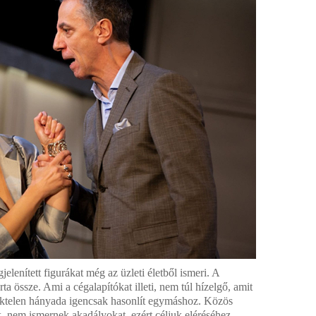
elenített figurákat még az üzleti életből ismeri. A
ta össze. Ami a cégalapítókat illeti, nem túl hízelgő, amit
ntéktelen hányada igencsak hasonlít egymáshoz. Közös
 nem ismernek akadályokat, ezért céljuk eléréséhez