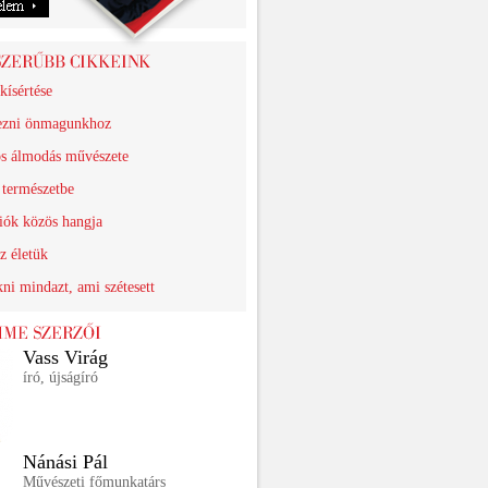
kísértése
ezni önmagunkhoz
os álmodás művészete
 természetbe
iók közös hangja
z életük
ni mindazt, ami szétesett
Vass Virág
író, újságíró
Nánási Pál
Művészeti főmunkatárs