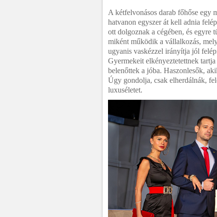
A kétfelvonásos darab főhőse egy mil
hatvanon egyszer át kell adnia felép
ott dolgoznak a cégében, és egyre t
miként működik a vállalkozás, mel
ugyanis vaskézzel irányítja jól felé
Gyermekeit elkényeztetettnek tartja 
belenőttek a jóba. Haszonlesők, aki
Úgy gondolja, csak elherdálnák, fel
luxuséletet.