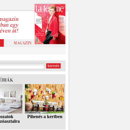
tozatok
Pihenés a kertben
zóasztalra