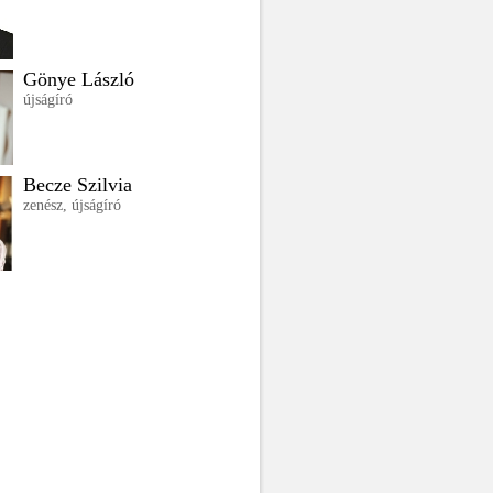
Gönye László
újságíró
Becze Szilvia
zenész, újságíró