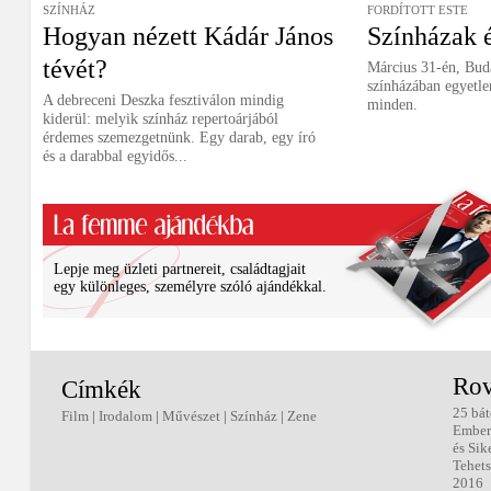
SZÍNHÁZ
FORDÍTOTT ESTE
Hogyan nézett Kádár János
Színházak 
tévét?
Március 31-én, Bud
színházában egyetle
A debreceni Deszka fesztiválon mindig
minden.
kiderül: melyik színház repertoárjából
érdemes szemezgetnünk. Egy darab, egy író
és a darabbal egyidős...
Lepje meg üzleti partnereit, családtagjait
egy különleges, személyre szóló ajándékkal.
Rov
Címkék
25 bát
Film
|
Irodalom
|
Művészet
|
Színház
|
Zene
Ember
és Sik
Tehets
2016