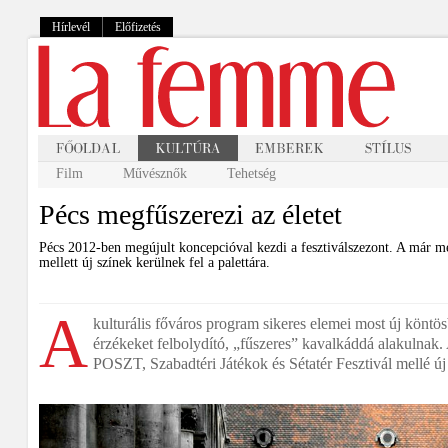
Hírlevél
Előfizetés
Film
Művésznők
Tehetség
Pécs megfűszerezi az életet
Pécs 2012-ben megújult koncepcióval kezdi a fesztiválszezont. A már m
mellett új színek kerülnek fel a palettára.
A
kulturális főváros program sikeres elemei most új köntö
érzékeket felbolydító, „fűszeres” kavalkáddá alakulnak.
POSZT, Szabadtéri Játékok és Sétatér Fesztivál mellé ú