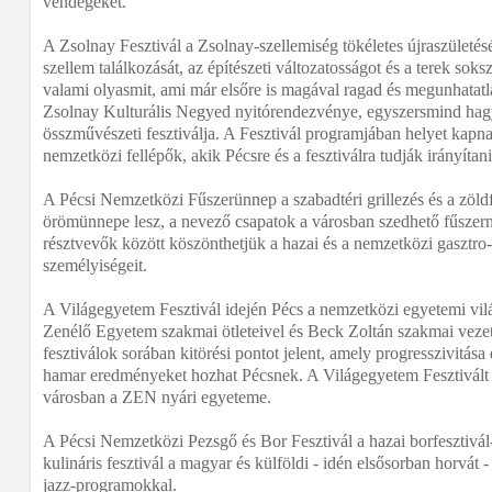
vendégeket.
A Zsolnay Fesztivál a Zsolnay-szellemiség tökéletes újraszületését
szellem találkozását, az építészeti változatosságot és a terek sok
valami olyasmit, ami már elsőre is magával ragad és megunhatatla
Zsolnay Kulturális Negyed nyitórendezvénye, egyszersmind ha
összművészeti fesztiválja. A Fesztivál programjában helyet kapna
nemzetközi fellépők, akik Pécsre és a fesztiválra tudják irányítan
A Pécsi Nemzetközi Fűszerünnep a szabadtéri grillezés és a zöl
örömünnepe lesz, a nevező csapatok a városban szedhető fűszern
résztvevők között köszönthetjük a hazai és a nemzetközi gasztro-
személyiségeit.
A Világegyetem Fesztivál idején Pécs a nemzetközi egyetemi vil
Zenélő Egyetem szakmai ötleteivel és Beck Zoltán szakmai veze
fesztiválok sorában kitörési pontot jelent, amely progresszivitás
hamar eredményeket hozhat Pécsnek. A Világegyetem Fesztivált
városban a ZEN nyári egyeteme.
A Pécsi Nemzetközi Pezsgő és Bor Fesztivál a hazai borfesztivá
kulináris fesztivál a magyar és külföldi - idén elsősorban horvát 
jazz-programokkal.