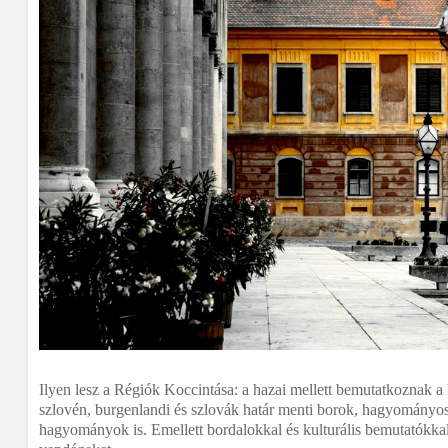
Ilyen lesz a Régiók Koccintása: a hazai mellett bemutatkoznak a 
szlovén, burgenlandi és szlovák határ menti borok, hagyományos é
hagyományok is. Emellett bordalokkal és kulturális bemutatókkal