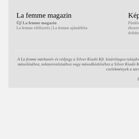
La femme magazin
Kép
Új! La femme magazin
Fürdő
La femme előfizetés
|
La femme ajándékba
éksze
dohán
A La femme márkanév és védjegy a Silver Kiadó Kft. kizárólagos tulajdo
másolásához, sokszorosításához vagy másodközléséhez a Silver Kiadó Kft.
cselekmények a sze