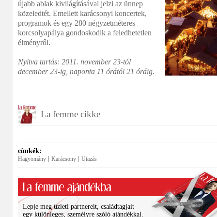
újabb ablak kivilágításával jelzi az ünnep
közeledtét. Emellett karácsonyi koncertek,
programok és egy 280 négyzetméteres
korcsolyapálya gondoskodik a feledhetetlen
élményről.
Nyitva tartás: 2011. november 23-tól
december 23-ig, naponta 11 órától 21 óráig.
La femme cikke
címkék:
|
|
Hagyomány
Karácsony
Utazás
Lepje meg üzleti partnereit, családtagjait
egy különleges, személyre szóló ajándékkal.