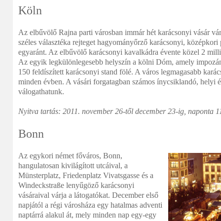
Köln
Az elbűvölő Rajna parti városban immár hét karácsonyi vásár vá
széles választéka rejteget hagyományőrző karácsonyi, középkori 
egyaránt. Az elbűvölő karácsonyi kavalkádra évente közel 2 milli
Az egyik legkülönlegesebb helyszín a kölni Dóm, amely impozán
150 feldíszített karácsonyi stand fölé. A város legmagasabb karácson
minden évben. A vásári forgatagban számos ínycsiklandó, helyi éd
válogathatunk.
Nyitva tartás: 2011. november 26-től december 23-ig, naponta 11
Bonn
Az egykori német főváros, Bonn,
hangulatosan kivilágított utcáival, a
Münsterplatz, Friedenplatz Vivatsgasse és a
Windeckstraße lenyűgöző karácsonyi
vásáraival várja a látogatókat. December első
napjától a régi városháza egy hatalmas adventi
naptárrá alakul át, mely minden nap egy-egy