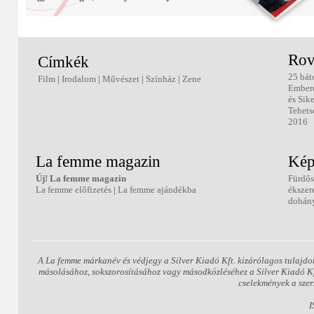
Rov
Címkék
25 bát
Film
|
Irodalom
|
Művészet
|
Színház
|
Zene
Ember
és Sik
Tehets
2016
La femme magazin
Kép
Új! La femme magazin
Fürdős
La femme előfizetés
|
La femme ajándékba
ékszer
dohány
A La femme márkanév és védjegy a Silver Kiadó Kft. kizárólagos tulajdo
másolásához, sokszorosításához vagy másodközléséhez a Silver Kiadó Kft.
cselekmények a szer
I