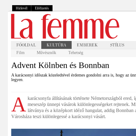
Hírlevél
Előfizetés
Film
Művésznők
Tehetség
Advent Kölnben és Bonnban
A karácsonyi időszak közeledtével érdemes gondolni arra is, hogy az ünn
legyen.
A
karácsonyfa állításának története Németországból ered, í
meseszép ünnepi vásárok különlegességeket rejtenek.
látványa és a középkort idéző hangulat, addig Bonnban a
Városháza teszi különlegessé a karácsonyi vásárt.