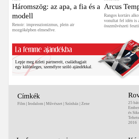
Háromszög: az apa, a fia és a
Arcus Tem
modell
Rangos kortárs alko
vonultat fel idén i
Renoir: impresszionizmus, plein air
összművészeti feszti
mozgóképben elmesélve.
Lepje meg üzleti partnereit, családtagjait
egy különleges, személyre szóló ajándékkal.
Rov
Címkék
25 bát
Film
|
Irodalom
|
Művészet
|
Színház
|
Zene
Ember
és Sik
Tehets
2016