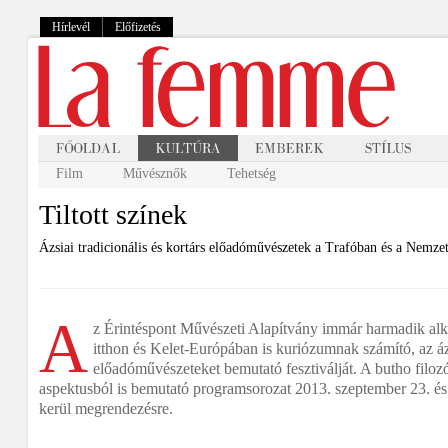
Hírlevél
Előfizetés
Film
Művésznők
Tehetség
Tiltott színek
Ázsiai tradicionális és kortárs előadóművészetek a Trafóban és a Nemze
A
z Érintéspont Művészeti Alapítvány immár harmadik al
itthon és Kelet-Európában is kuriózumnak számító, az ázsi
előadóművészeteket bemutató fesztiválját. A butho filozó
aspektusból is bemutató programsorozat 2013. szeptember 23. és 
kerül megrendezésre.