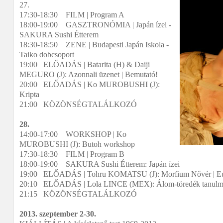
27.
17:30-18:30 FILM | Program A
18:00-19:00 GASZTRONÓMIA | Japán ízei -
SAKURA Sushi Étterem
18:30-18:50 ZENE | Budapesti Japán Iskola -
Taiko dobcsoport
19:00 ELŐADÁS | Batarita (H) & Daiji
MEGURO (J): Azonnali üzenet | Bemutató!
20:00 ELŐADÁS | Ko MUROBUSHI (J):
Kripta
21:00 KÖZÖNSÉGTALÁLKOZÓ
28.
14:00-17:00 WORKSHOP | Ko
MUROBUSHI (J): Butoh workshop
17:30-18:30 FILM | Program B
18:00-19:00 SAKURA Sushi Étterem: Japán ízei
19:00 ELŐADÁS | Tohru KOMATSU (J): Morfium Nővér | Eur
20:10 ELŐADÁS | Lola LINCE (MEX): Álom-töredék tanul
21:15 KÖZÖNSÉGTALÁLKOZÓ
2013. szeptember 2-30.