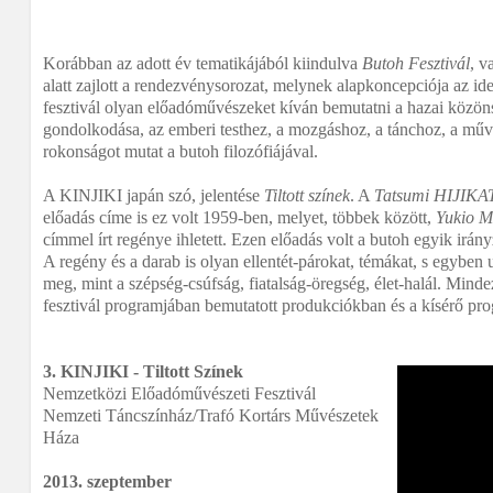
Korábban az adott év tematikájából kiindulva
Butoh Fesztivál
, v
alatt zajlott a rendezvénysorozat, melynek alapkoncepciója az idei
fesztivál olyan előadóművészeket kíván bemutatni a hazai közön
gondolkodása, az emberi testhez, a mozgáshoz, a tánchoz, a mű
rokonságot mutat a butoh filozófiájával.
A KINJIKI japán szó, jelentése
Tiltott színek
. A
Tatsumi HIJIKA
előadás címe is ez volt 1959-ben, melyet, többek között,
Yukio 
címmel írt regénye ihletett. Ezen előadás volt a butoh egyik irányz
A regény és a darab is olyan ellentét-párokat, témákat, s egyben u
meg, mint a szépség-csúfság, fiatalság-öregség, élet-halál. Min
fesztivál programjában bemutatott produkciókban és a kísérő p
3. KINJIKI - Tiltott Színek
Nemzetközi Előadóművészeti Fesztivál
Nemzeti Táncszínház/Trafó Kortárs Művészetek
Háza
2013. szeptember