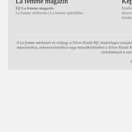
La femme magazin
Kép
Új! La femme magazin
Fürdő
La femme előfizetés
|
La femme ajándékba
éksze
dohán
A La femme márkanév és védjegy a Silver Kiadó Kft. kizárólagos tulajdo
másolásához, sokszorosításához vagy másodközléséhez a Silver Kiadó Kft.
cselekmények a sze