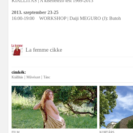
KIÁLLÍTÁS | A kísérletező test 1969-2013
2013. szeptember 23-25
16:00-19:00 WORKSHOP | Daiji MEGURO (J): Butoh
La femme cikke
címkék:
|
|
Kiállítás
Művészet
Tánc
FILM
KORTÁRS