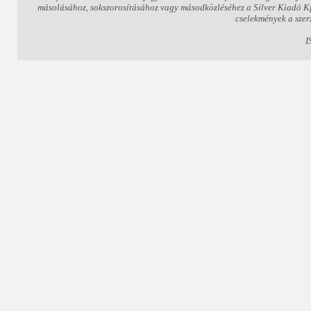
másolásához, sokszorosításához vagy másodközléséhez a Silver Kiadó Kft.
cselekmények a szer
I