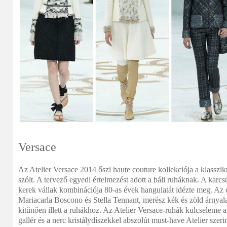
Versace
Az Atelier Versace 2014 őszi haute couture kollekciója a klassziku
szólt. A tervező egyedi értelmezést adott a báli ruháknak. A karcsú
kerek vállak kombinációja 80-as évek hangulatát idézte meg. Az 
Mariacarla Boscono és Stella Tennant, merész kék és zöld árnyala
kitűnően illett a ruhákhoz. Az Atelier Versace-ruhák kulcseleme a d
gallér és a nerc kristálydíszekkel abszolút must-have Atelier szerin