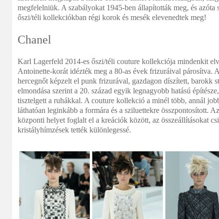
megfelelniük. A szabályokat 1945-ben állapították meg, és azóta
őszi/téli kollekciókban régi korok és mesék elevenedtek meg!
Chanel
Karl Lagerfeld 2014-es őszi/téli couture kollekciója mindenkit el
Antoinette-korát idézték meg a 80-as évek frizuráival párosítva.
hercegnőt képzelt el punk frizurával, gazdagon díszített, barokk 
elmondása szerint a 20. század egyik legnagyobb hatású építésze,
tisztelgett a ruhákkal. A couture kollekció a minél több, annál job
láthatóan leginkább a formára és a sziluettekre összpontosított. Az
központi helyet foglalt el a kreációk között, az összeállításokat 
kristályhímzések tették különlegessé.