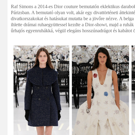
Raf Simons a 2014-es Dior couture bemutatón eklektikus darabok 
Párizsban. A bemutató olyan volt, akár egy divattörténeti áttekint
divatkorszakokat és hatásukat mutatta be a jövőre nézve. A belga
ihlette drámai ruhaegyüttessel kezdte a Dior-showt, majd a ruhák
űrhajós egyenruhákká, végül elegáns hosszúnadrágot és kabátot ö