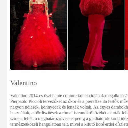
Valentino
Valentino 2014-es őszi haute couture kollekciójának megalkotásá
Pierpaolo Piccioli tervezőket az ókor és a preraffaelita festők műv
nagyon nőiesek, könnyedek és lengék voltak. Az egyes darabokho
használtak, a bőrdíszítések a római istennők öltözékét akarták fe
színe a fehér, a meghatározó viselet pedig a gladiátorok korát idé
természetközeli hangulatban telt, mivel a kifutó köré erdei díszlet