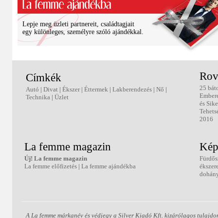
Lepje meg üzleti partnereit, családtagjait
egy különleges, személyre szóló ajándékkal.
Rov
Címkék
25 bát
Autó
|
Divat
|
Ékszer
|
Éttermek
|
Lakberendezés
|
Nő
|
Ember
Technika
|
Üzlet
és Sike
Tehets
2016
La femme magazin
Kép
Új! La femme magazin
Fürdős
La femme előfizetés
|
La femme ajándékba
ékszer
dohány
A La femme márkanév és védjegy a Silver Kiadó Kft. kizárólagos tulajdo