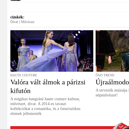
címkék:
|
Divat
Művészet
HAUTE COUTURE
ŐSZI TREND
Valóra vált álmok a párizsi
Újraálmodot
kifutón
A tervezők múzsája i
népművészet!
A mágikus hangzású haute couture kultusz,
művészet, divat. A 2014-es tavaszi
kollekciókat a romantika, és a futurisztikus
elemek jellemezték.