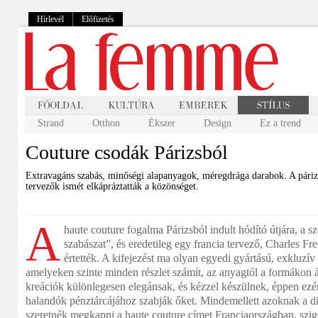
Hírlevél
Előfizetés
Strand
Otthon
Ékszer
Design
Ez a trend
Couture csodák Párizsból
Extravagáns szabás, minőségi alapanyagok, méregdrága darabok. A párizs
tervezők ismét elkápráztatták a közönséget.
A
haute couture fogalma Párizsból indult hódító útjára, a s
szabászat”, és eredetileg egy francia tervező, Charles Fr
értették. A kifejezést ma olyan egyedi gyártású, exkluzív
amelyeken szinte minden részlet számít, az anyagtól a formákon á
kreációk különlegesen elegánsak, és kézzel készülnek, éppen ezé
halandók pénztárcájához szabják őket. Mindemellett azoknak a 
szeretnék megkapni a haute couture címet Franciaországban, szig