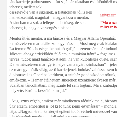
tánckarrierje párhuzamosan fut saját társulatában és különböző 
tehetség mellett sok
összetevője van a sikernek, a fiataloknak jól is kell
MŰVÉSZET
menedzselniük magukat – magyarázza a mentor. –
A táncban ma sok a fellépési lehetőség, de sok a
"Ma a sz
művész he
tehetség is, nagy a versengés a piacon.”
Mentorált és mentor, a ma táncosa és a Magyar Állami Operaház 
természetesen már találkozott egymással: „Most még csak kialaku
La femme 50 tehetséget bemutató gáláján szerencsére már tudtunk
Jólesett, ahogy érdeklődött felőlem, a munkám iránt” – fogalmaz
tervez, tudok majd tanácsokat adni, ha van különleges ötlete, szere
De természetesen már így is helye van a nyári színházban” – jelent
ez már egy másik világ, az ő karrierjének indulásával össze sem leh
diplomával az Operába kerültem, a színház gondoskodott rólunk, p
emlékezik. – Hamar átélhettem sikereket: tizenkilenc évesen má
Scalában táncolhattam, még szinte fel sem fogtam. Ma a szabad
helyzete. Erről is beszélünk majd.”
„Augusztus végén, amikor már mindketten ráérünk majd, bizonyár
úgy érzem, emberileg is jól ki fogunk jönni egymással” – mondja 
látja: „Nagyon érett, karrierjét építeni tudó, vérbeli művésszel va
lehetőségünk együtt gondolkodni a mentorprogramban.”