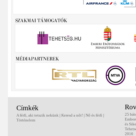
Rov
Címkék
25 bát
A férfi, aki tetszik nekünk
|
Keresd a nőt!
|
Nő és férfi
|
Ember
Történelem
és Sik
Tehets
2016