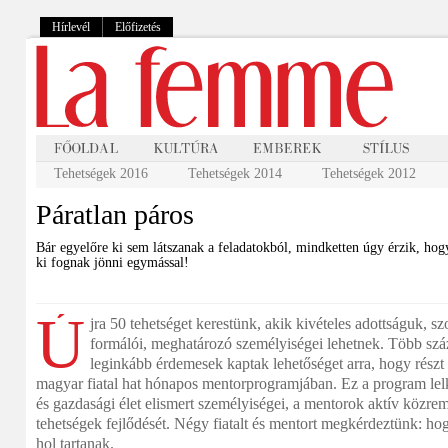
Hírlevél
Előfizetés
Tehetségek 2016
Tehetségek 2014
Tehetségek 2012
Páratlan páros
Bár egyelőre ki sem látszanak a feladatokból, mindketten úgy érzik, hogy
ki fognak jönni egymással!
Ú
jra 50 tehetséget kerestünk, akik kivételes adottságuk, s
formálói, meghatározó személyiségei lehetnek. Több száz
leginkább érdemesek kaptak lehetőséget arra, hogy részt
magyar fiatal hat hónapos mentorprogramjában. Ez a program lelk
és gazdasági élet elismert személyiségei, a mentorok aktív közrem
tehetségek fejlődését. Négy fiatalt és mentort megkérdeztünk: ho
hol tartanak.