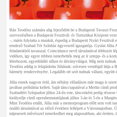
Bán Teodóra számára alig fejeződött be a Budapesti Tavaszi Fesz
szervezésében a Budapesti Fesztivál- és Turisztikai Központ vezet
–, máris folytatta a munkát, éspedig a Budapesti Nyári Fesztivál 
rendező Szabad Tér Színház ügyvezető igazgatója. Gyulai Júlia A
feladatokból tavasszal. Coincidance nevű társulatával többször lé
vidéken, így egyre többen ismerhették meg az ír sztepp- és a kortá
létrehozott, egyedülálló stílust és látványvilágot. Míg nem tudna
Teodóra addig is felajánlotta Júliának: szívesen vendégül látja a 
bármely rendezvényére. Legalább ott szót tudnak váltani, együtt 
Júlia ennek nagyon örül, ám néhány előadáson már maga is szere
javában próbálnia kellett. Saját tánccsapatával a Merlin című pro
Szabadtéri Színpadon július 24-én este, táncosként pedig része
királynője című operabemutatójának július 3-án és 5-én a Margits
Mint Teodóra említi, Júlia már a mentorprogram előtt sem volt is
önálló társulatával az előző években fellépett a Városmajorban. Ú
talpraesett művésszel ismerkedhet meg alaposabban, aki éretten, ü