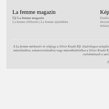
La femme magazin
Kép
Új! La femme magazin
Fürdős
La femme előfizetés
|
La femme ajándékba
ékszer
dohány
A La femme márkanév és védjegy a Silver Kiadó Kft. kizárólagos tulajdo
másolásához, sokszorosításához vagy másodközléséhez a Silver Kiadó Kft.
cselekmények a szer
I