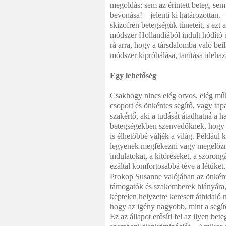
megoldás: sem az érintett beteg, sem 
bevonása! – jelenti ki határozottan. 
skizofrén betegségük tüneteit, s ezt 
módszer Hollandiából indult hódító ú
rá arra, hogy a társdalomba való bei
módszer kipróbálása, tanítása idehaz
Egy lehetőség
Csakhogy nincs elég orvos, elég m
csoport és önkéntes segítő, vagy tapa
szakértő, aki a tudását átadhatná a h
betegségekben szenvedőknek, hogy
is élhetőbbé váljék a világ. Pél­dául
legyenek megfékezni vagy megelőzn
indulatokat, a kitöréseket, a szorong
ezáltal komfortosabbá téve a létüke
Prokop Susanne valójában az önkén
támogatók és szakemberek hiányára,
képtelen helyzetre keresett áthidaló 
hogy az igény nagyobb, mint a segít
Ez az állapot erősíti fel az ilyen bet