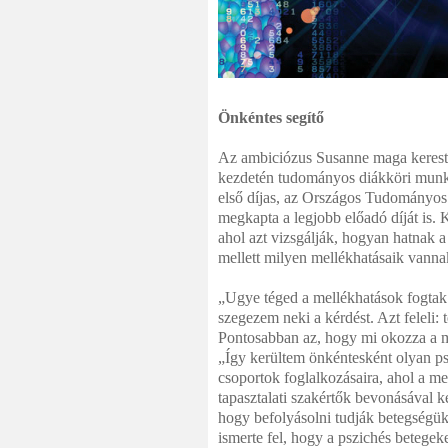
Önkéntes segítő
Az ambiciózus Susanne maga kereste
kezdetén tudományos diákköri munk
első díjas, az Or­szágos Tudományos
megkapta a legjobb előadó díját is. 
ahol azt vizsgálják, hogyan hatnak a
mellett milyen mellékhatásaik van
„Ugye téged a mellékhatások fogta
szegezem neki a kérdést. Azt feleli: 
Pontosabban az, hogy mi okozza a me
„Így kerültem önkéntesként olyan psz
csoportok foglalkozásaira, ahol a me
tapasztalati szakértők bevoná­sával ke
hogy befolyásolni tudják betegségü
ismerte fel, hogy a pszichés betegeke