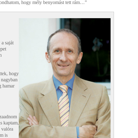
 mondhatom, hogy mély benyomást tett rám…”
 a saját
epet
m
ttek, hogy
z nagyban
ag hamar
sszaadnom
is kaptam,
 valóra
im is