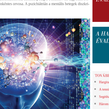
nkéntes or­vo­sa. A pszichiátrián a mentális betegek diszkri­
Hargita
A tenni
Segéds
Három 