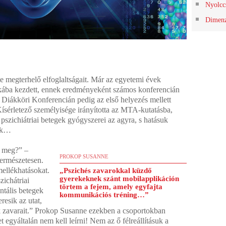
Nyolcc
Dimenz
 megterhelő elfoglaltságait. Már az egyetemi évek
ába kezdett, ennek eredményeként számos konferencián
 Diákköri Konferencián pedig az első helyezés mellett
Kísérletező személyisége irányította az MTA-kutatásba,
 pszichiátriai betegek gyógyszerei az agyra, s hatásuk
nak…
k meg?” –
PROKOP SUSANNE
természetesen.
llék­hatásokat.
„Pszichés zavarokkal küzdő
gyerekeknek szánt mobilapplikáción
i­chátriai
törtem a fejem, amely egyfajta
ntális betegek
kommunikációs tréning…”
resik az utat,
k zavarait.” Prokop Susanne ezekben a csoportokban
t egyáltalán nem kell leírni! Nem az ő félreállításuk a