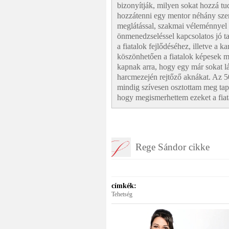
bizonyítják, milyen sokat hozzá tu
hozzátenni egy mentor néhány sz
meglátással, szakmai véleménnyel
önmenedzseléssel kapcsolatos jó t
a fiatalok fejlődéséhez, illetve a k
köszönhetően a fiatalok képesek má
kapnak arra, hogy egy már sokat lát
harcmezején rejtőző aknákat. Az 5
mindig szívesen osztottam meg tap
hogy megismerhettem ezeket a fiata
Rege Sándor cikke
címkék:
Tehetség