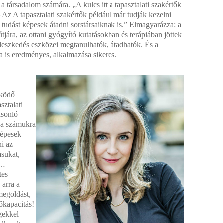
a társadalom számára. „A kulcs itt a tapasztalati szakértők
– Az A tapasztalati szakértők például már tudják kezelni
a tudást képesek átadni sorstársaiknak is.” Elmagyarázza: a
tjára, az ottani gyógyító kutatásokban és terápiában jöttek
lleszkedés eszközei megtanulhatók, átadhatók. És a
a is eredményes, alkal­mazása sikeres.
űködő
sztalati
asonló
 a számukra
 képesek
i az
ásukat,
t…
tes
 arra a
megoldást,
őkapacitás!
egekkel