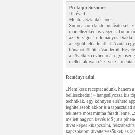
Prokopp Susanne
III. évad
Mentor: Szlankó János
Summa cum laude minősítéssel szerz
modellezőként is végzett. Tudomán
az Országos Tudományos Diákköri 
a legjobb előadói díjat. Azután e
hónapot töltött a Vanderbilt Egyete
a következő évben már egy kísérlet
mellett aktívan részt vesz a mentál
Reményt adni
„Nem kész receptet adunk, hanem a 
beilleszkedni! – hangsúlyozza kis 
technikák, egy könnyen elérhető appl
leghitelesebb akkor is a tapasztalat
tekintete most mint­ha fáradt lenne
mellett nagyon kevés idő jut a pihen
divat képes kikapcsolni, felszabad
kapcsolatom divattervezőkkel; az 50