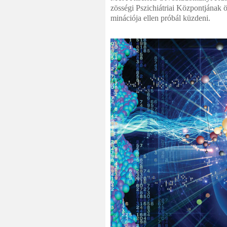
zös­ségi Pszichiátriai Központjának ö
miná­ciója ellen próbál küzdeni.