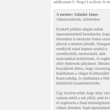
találkoztam S. Hegyi Luciával, és
A mentor: Szlankó János
villamosmérnök, üzletember
Konkrét példám alapján tudok
tapasztalataimról beszámolni, hogy
életemben is mennyire fontos szer
játszott a mentori jelenlét. Jómaga
rendkívül sokat kaptam azoktól a
személyektől, mentoroktól, akik
tanácsaikkal ösztönöztek, és segíte
előre léphessek pályámon. Minde
hozzájárult ahhoz, hogy viszonyl
bejárhattam a világot Kaliforniától
Kamcsatkáig, és eljuthattam a föld
különböző kutatóintézeteibe.
Úgy éreztem tehát, hogy ideje vi
valamit abból a sok jóból, amit én 
és segítenem a fiatal tehetségeknek
váltani álmaikat. Saját tapasztalata