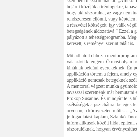
szembeni diszkriminációt. „Amikor
bejárni közéjük a tréningekre, tapasz
hogy aki rászorulna, az vagy nem tu
rendszeresen eljönni, vagy képtelen
a részvétel költségeit, így válik végü
betegségének áldozatává.” Ezzel a g
pályázott a tehetségprogramba. Meg
keresett, s reményei szerint talált is.
Mit adhatott ehhez a mentorprog­ram
választott ki engem. Ő most olyan 
kínálnak például gyerekeknek. Én p
applikáción törtem a fejem, amely e
applikáció nemcsak betegeknek szól
A mentorral végzett munka gyümöl­csö
tavasszal szeretnénk már bemutatni 
Prokop Susanne. És mindjárt le is hű
szélsőségek a pszichátriai betegek k
orvoson, a környezeten múlik… „Az
jó fogadtatást kaptam, Szlan­kó Jáno
informatikusok között hidat építeni.
rászorulóknak, ho­gyan érvényesíth