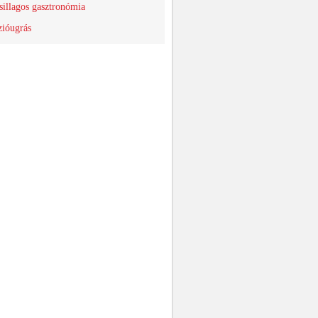
sillagos gasztronómia
ióugrás