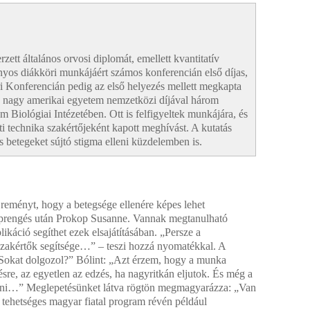
ett általános orvosi diplomát, emellett kvantitatív
yos diákköri munkájáért számos konferencián első díjas,
Konferencián pedig az első helyezés mellett megkapta
gy nagy amerikai egyetem nemzetközi díjával három
m Biológiai Intézetében. Ott is felfigyeltek munkájára, és
i technika szakértőjeként kapott meghívást. A kutatás
is betegeket sújtó stigma elleni küzdelemben is.
reményt, hogy a betegsége ellenére képes lehet
töp­rengés után Prokop Susanne. Vannak megtanulható
ikáció segíthet ezek elsajátításában. „Persze a
i szakértők segítsége…” – teszi hozzá nyomatékkal. A
. „Sokat dolgozol?” Bólint: „Azt érzem, hogy a munka
ésre, az egyetlen az edzés, ha nagyritkán eljutok. És még a
ítani…” Meglepetésünket látva rögtön megmagyarázza: „Van
 tehetséges magyar fiatal program révén például