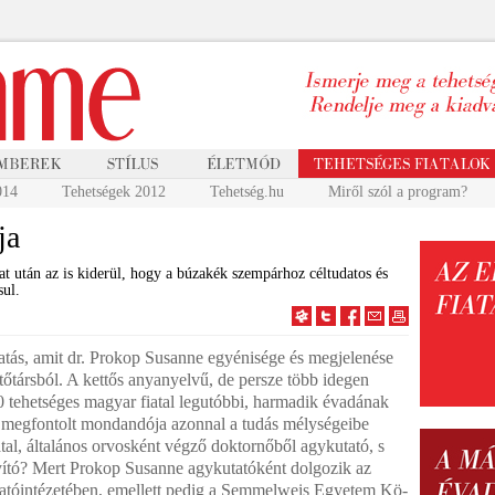
014
Tehetségek 2012
Tehetség.hu
Miről szól a program?
ja
at után az is kiderül, hogy a búzakék szempárhoz céltudatos és
sul.
 hatás, amit dr. Prokop Susanne egyénisége és megjelenése
etőtársból. A kettős anyanyelvű, de persze több idegen
0 tehetséges magyar fiatal legutóbbi, harmadik év­adá­nak
 megfon­tolt mondandója azonnal a tudás mély­sé­geibe
al, álta­lá­nos orvosként végző doktornőből agy­ku­ta­tó, s
gyító? Mert Pro­kop Susanne agykutatóként dolgozik az
óintéze­té­ben, emellett pedig a Semmelweis Egyetem Kö­