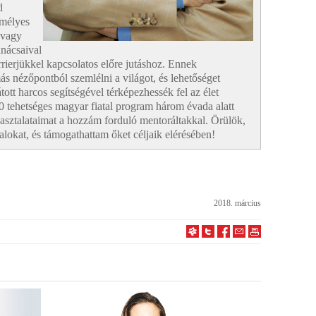
d
emélyes
 vagy
anácsaival
arrierjükkel kapcsolatos előre jutáshoz. Ennek
s nézőpontból szemlélni a világot, és lehetőséget
ott harcos segítségével térképezhessék fel az élet
0 tehetséges magyar fiatal program három évada alatt
asztalataimat a hozzám forduló mentoráltakkal. Örülök,
lokat, és támogathattam őket céljaik elérésében!
2018. március