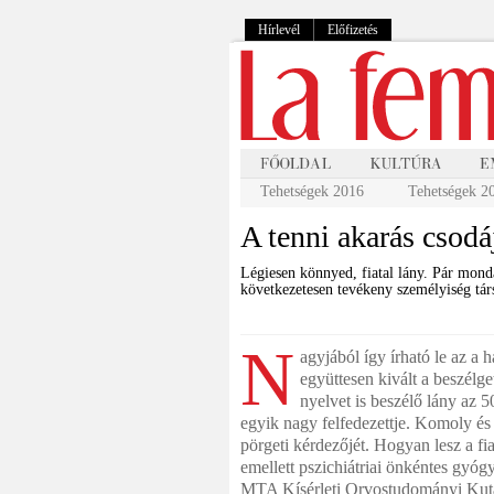
Hírlevél
Előfizetés
Tehetségek 2016
Tehetségek 2
A tenni akarás csodá
Légiesen könnyed, fiatal lány. Pár mond
következetesen tevékeny személyiség tár
N
agyjából így írható le az a
együttesen kivált a beszélg
nyelvet is beszélő lány az 5
egyik nagy felfedezettje. Komoly és
pörgeti kérdezőjét. Hogyan lesz a fiat
emellett pszichiátriai önkéntes gyó
MTA Kísérleti Orvostudományi Kutat