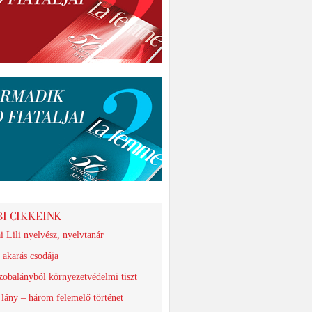
i Lili nyelvész, nyelvtanár
 akarás csodája
zobalányból környezetvédelmi tiszt
lány – három felemelő történet