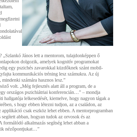
 elkezdtem
taltam,
d
 megfizetni
l
ondolatával
oldást
? „Szlankó János lett a mentorom, tulajdonképpen ő
honlapokon dolgozik, amelyek kognitív programokat
edig egy pszichés zavarokkal küzdőknek szánt mobil­
gyfajta kommunikációs tréning lesz számukra. Az új
, mindenki számára hasznos lesz.”
ző volt. „Még fejlesztés alatt áll a prog­ram, de a
egy országos pszichiátriai konferencián…” – mondja
ti hallgatója lelkesedését, kiemelve, hogy nagyon tágak a
örében, s hogy ebben létezni tudjon, az a családon, az
 applikáció csak eszköz lehet ebben. A mentorprogramban
s segített abban, hogyan tudok az orvosok és az
 A formálódó alkalmazás segít­ség lehet abban a
etik nézőpontjukat…”