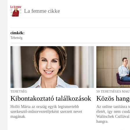
La femme cikke
címkék:
Tehetség
TEHETSÉG
50 TEHETSÉGES MAG
Kibontakoztató találkozások
Közös hang
Holló Márta az ország egyik legismertebb
Az online tanításra 
szerkesztő-műsorvezetőjeként szerzett nevet
életét, így nem csod
magának.
Walitschek Csillával
hangra.