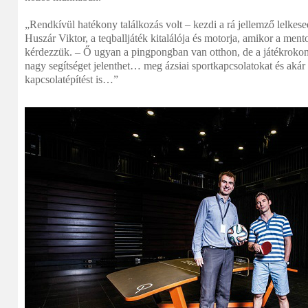
„Rendkívül hatékony találkozás volt – kezdi a rá jellemző lelkese
Huszár Viktor, a teqballjáték kitalálója és motorja, amikor a men
kérdezzük. – Ő ugyan a pingpongban van otthon, de a játékrokon
nagy segítséget jelenthet… meg ázsiai sportkapcsolatokat és aká
kapcsolatépítést is…”