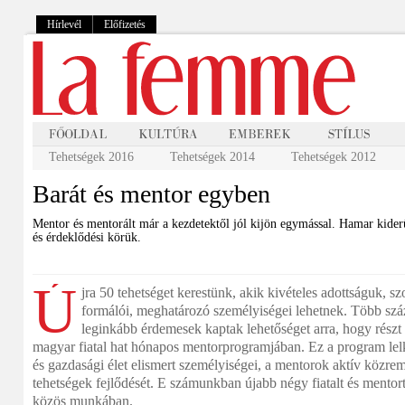
Hírlevél
Előfizetés
Tehetségek 2016
Tehetségek 2014
Tehetségek 2012
Barát és mentor egyben
Mentor és mentorált már a kezdetektől jól kijön egymással. Hamar kider
és érdeklődési körük.
Ú
jra 50 tehetséget kerestünk, akik kivételes adottságuk, s
formálói, meghatározó személyiségei lehetnek. Több száz
leginkább érdemesek kaptak lehetőséget arra, hogy részt
magyar fiatal hat hónapos mentorprogramjában. Ez a program lelk
és gazdasági élet elismert személyiségei, a mentorok aktív közrem
tehetségek fejlődését. E számunkban újabb négy fiatalt és mentort
közös munkában.