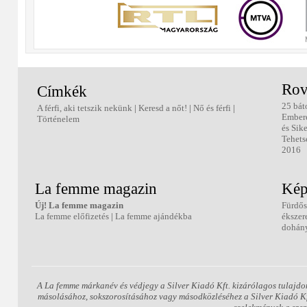
Rov
Címkék
25 bát
A férfi, aki tetszik nekünk
|
Keresd a nőt!
|
Nő és férfi
|
Ember
Történelem
és Sik
Tehets
2016
La femme magazin
Kép
Új! La femme magazin
Fürdős
La femme előfizetés
|
La femme ajándékba
ékszer
dohány
A La femme márkanév és védjegy a Silver Kiadó Kft. kizárólagos tulajdo
másolásához, sokszorosításához vagy másodközléséhez a Silver Kiadó Kft.