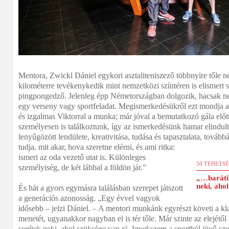
Mentora, Zwickl Dániel egykori asztaliteniszező többnyire tőle n
kilométerre tevékenykedik mint nemzetközi színtéren is elismert 
pingpongedző. Jelenleg épp Németországban dolgozik, hacsak ne
egy verseny vagy sportfeladat. Megismerkedésükről ezt mondja 
és izgalmas Viktorral a munka; már jóval a bemutatkozó gála előtt 
személyesen is találkoztunk, így az ismerkedésünk hamar elindult
lenyűgözött lendülete, kreativitása, tudása és tapasztalata, továb
tudja, mit akar, hova szeretne elérni, és ami ritka:
ismeri az oda vezető utat is. Különleges
50 TEHETS
személyiség, de két lábbal a földön jár.”
„…baráti 
neki, aho
És hát a gyors egymásra találásban szerepet játszott
a generációs azonosság. „Egy évvel vagyok
idősebb – jelzi Dániel. – A mentori munkánk egyrészt követi a kl
menetét, ugyanakkor nagyban el is tér tőle. Már szinte az elejétől 
segítek neki, ahol szüksége van rá. Igyekszem a sportból jövő s