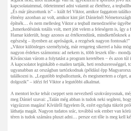
kapcsolataimmal, ötleteimmel adni valamit az életéhez, a teqballh
„És már játszottunk is” – kiált fel Viktor, amikor faggatom talál
élmény azonban az volt, amikor kint járt Dánielnél Németországb
építsék… és nem mellesleg Viktor a teqball menedzselése ügyében
„Ismerkedésünk totális volt, mert jött velem a feleségem is, így a 
Hamar kiderült, hogy azonos az értékrendünk, mindkettőnknek a l
egészség – ilyenben az apróságok, a rezgések nagyon fontosak!”
„Viktor különleges személyiség, már rengeteg sikerrel a háta mög
nagyon érdekes számomra: ad nekem is, több leszek tőle– mondj
Kíváncsian várom a folytatást a program keretében − és azon túl i
A kapcsolatot leginkább e-mailen tartják, heti rendszerességgel,
ugyanabban az országban tartózkodnak (például épp Magyarorsz
találkozni is. „Legutóbb teqballoztunk, és megismertem a céget, 
dolgozik” – idézi fel Viktor a legutóbbi alkalmat.
A mentori lecke tehát cseppet sem nevezhető szokványosnak, még
meg Dániel szavai: „Talán még abban is tudok neki segíteni, hogy
vigyázzon magára! Kívülről figyelem őt, ezért egyfajta tükröt pró
láthatja magát. Nagyon tudatos srác, továbbá sok ember van körül
téren is tudok számára pluszt adni… persze ezt tőle is meg kell k