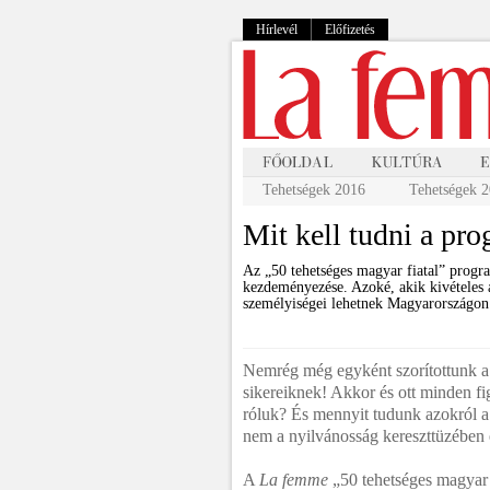
Hírlevél
Előfizetés
Tehetségek 2016
Tehetségek 
Mit kell tudni a pr
Az „50 tehetséges magyar fiatal” progr
kezdeményezése. Azoké, akik kivételes 
személyiségei lehetnek Magyarországon 
Nemrég még egyként szorítottunk a
sikereiknek! Akkor és ott minden fi
róluk? És mennyit tudunk azokról a t
nem a nyilvánosság kereszttüzében
A
La femme
„50 tehetséges magyar 