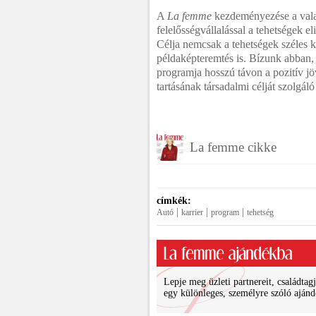
A
La femme
kezdeményezése a vala
felelősségvállalással a tehetségek e
Célja nemcsak a tehetségek széles k
példaképteremtés is. Bízunk abban
programja hosszú távon a pozitív jö
tartásának társadalmi célját szolgál
La femme cikke
címkék:
|
|
|
Autó
karrier
program
tehetség
Lepje meg üzleti partnereit, családtagj
egy különleges, személyre szóló ajánd