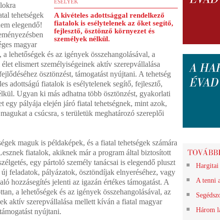
ESÉLYEK
lokra
atal tehetségek
A kivételes adottsággal rendelkező
fiatalok is esélytelenek az őket segítő,
nem elegendő!
fejlesztő, ösztönző környezet és
deményezésben
személyek nélkül.
séges magyar
, a lehetőségek és az igények összehangolásával, a
élet elismert személyiségeinek aktív szerepvállalása
 fejlődéséhez ösztönzést, támogatást nyújtani. A tehetség
s adottságú fiatalok is esélytelenek segítő, fejlesztő,
lkül. Ugyan ki más adhatna több ösztönzést, gyakorlati
t egy pályája elején járó fiatal tehetségnek, mint azok,
 magukat a csúcsra, s területük meghatározó szereplői
ségek maguk is példaképek, és a fiatal tehetségek számára
Lesznek fiatalok, akiknek már a program által biztosított
élgetés, egy pártoló személy tanácsai is elegendő pluszt
Hargitai
 új feladatok, pályázatok, ösztöndíjak elnyeréséhez, vagy
A tenni 
ló hozzásegítés jelenti az igazán értékes támogatást. A
tan, a lehetőségek és az igények összehangolásával, az
Segédszo
nek aktív szerepvállalása mellett kíván a fiatal magyar
Három lá
támogatást nyújtani.