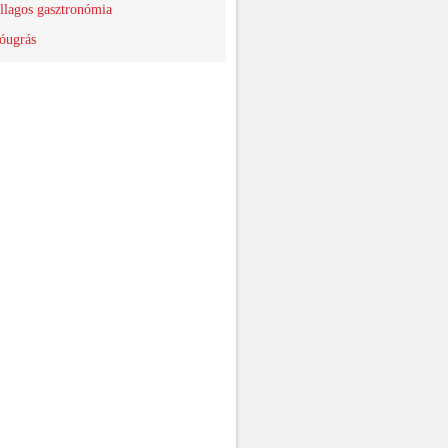
llagos gasztronómia
óugrás