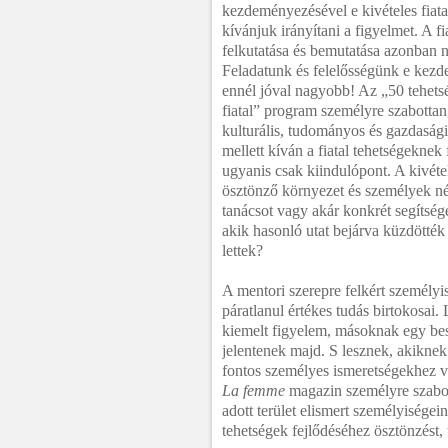
kezdeményezésével e kivételes fiata
kívánjuk irányítani a figyelmet. A fi
felkutatása és bemutatása azonban 
Feladatunk és felelősségünk e kez
ennél jóval nagyobb! Az „50 tehet
fiatal” program személyre szabottan
kulturális, tudományos és gazdasági 
mellett kíván a fiatal tehetségeknek
ugyanis csak kiindulópont. A kivétele
ösztönző környezet és személyek né
tanácsot vagy akár konkrét segítsége
akik hasonló utat bejárva küzdötték
lettek?
A mentori szerepre felkért személyi
páratlanul értékes tudás birtokosai. 
kiemelt figyelem, másoknak egy besz
jelentenek majd. S lesznek, akiknek
fontos személyes ismeretségekhez va
La femme
magazin személyre szabot
adott terület elismert személyiségei
tehetségek fejlődéséhez ösztönzést, 