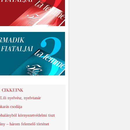
 Lili nyelvész, nyelvtanár
akarás csodája
balányból környezetvédelmi tiszt
ny – három felemelő történet