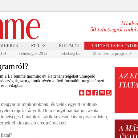
2014
Tehetségek 2012
Tehetség.hu
Miről szól a program?
ogramról?
am a La femme harminc év alatti tehetségeket ünnepelő
adottságuk, szorgalmuk révén a jövő formálói, meghatározó
és a világban.
 magyar olimpikonoknak, és velük együtt örültünk
gyelem rájuk irányult. De mennyit hallhatunk azóta
ehetséges fiatalokról, akik kevésbé látványos területen,
 érnek el kimagasló eredményeket?
fiatal”