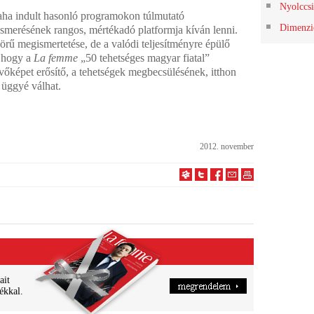
Nyolccsi
ha indult hasonló programokon túlmutató
Dimenzi
lismerésének rangos, mértékadó platformja kíván lenni.
örű megismertetése, de a valódi teljesítményre épülő
, hogy a
La femme
„50 tehetséges magyar fiatal”
vőképet erősítő, a tehetségek megbecsülésének, itthon
ó üggyé válhat.
2012. november
ait
ékkal.