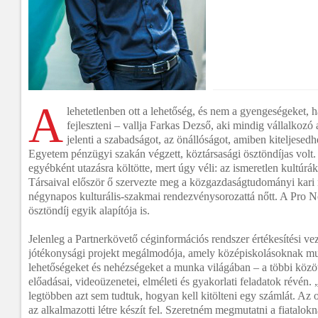
A
lehetetlenben ott a lehetőség, és nem a gyengeségeket, 
fejleszteni – vallja Farkas Dezső, aki mindig vállalkozó 
jelenti a szabadságot, az önállóságot, amiben kiteljesed
Egyetem pénzügyi szakán végzett, köztársasági ösztöndíjas volt.
egyébként utazásra költötte, mert úgy véli: az ismeretlen kultúrákt
Társaival először ő szervezte meg a közgazdaságtudományi kari 
négynapos kulturális-szakmai rendezvénysorozattá nőtt. A Pro No
ösztöndíj egyik alapítója is.
Jelenleg a Partnerkövető céginformációs rendszer értékesítési vez
jótékonysági projekt megálmodója, amely középiskolásoknak mut
lehetőségeket és nehézségeket a munka világában – a többi közöt
előadásai, videoüzenetei, elméleti és gyakorlati feladatok révén.
legtöbben azt sem tudtuk, hogyan kell kitölteni egy számlát. Az 
az alkalmazotti létre készít fel. Szeretném megmutatni a fiatalo