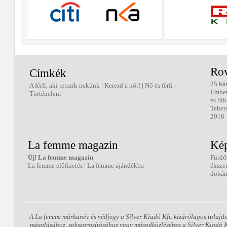
Ro
Címkék
25 bá
A férfi, aki tetszik nekünk
|
Keresd a nőt!
|
Nő és férfi
|
Embe
Történelem
és Sik
Tehet
2016
La femme magazin
Kép
Új! La femme magazin
Fürdő
La femme előfizetés
|
La femme ajándékba
éksze
dohán
A La femme márkanév és védjegy a Silver Kiadó Kft. kizárólagos tulajd
másolásához, sokszorosításához vagy másodközléséhez a Silver Kiadó Kft