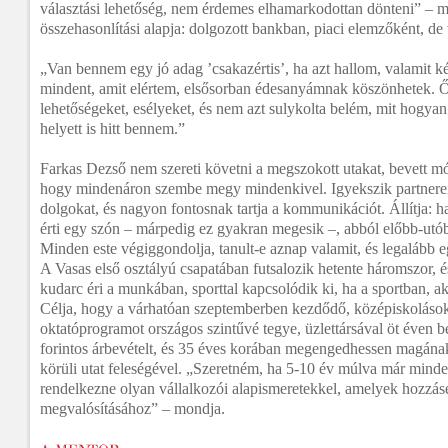
választási lehetőség, nem érdemes elhamarkodottan dönteni” – 
összehasonlítási alapja: dolgozott bankban, piaci elemzőként, de v
„Van bennem egy jó adag ’csakazértis’, ha azt hallom, valamit k
mindent, amit elértem, elsősorban édesanyámnak köszönhetek. Ő 
lehetőségeket, esélyeket, és nem azt sulykolta belém, mit hogy
helyett is hitt bennem.”
Farkas Dezső nem szereti követni a megszokott utakat, bevett mó
hogy mindenáron szembe megy mindenkivel. Igyekszik partnerei
dolgokat, és nagyon fontosnak tartja a kommunikációt. Állítja: 
érti egy szón – márpedig ez gyakran megesik –, abból előbb-utób
Minden este végiggondolja, tanult-e aznap valamit, és legalább e
A Vasas első osztályú csapatában futsalozik hetente háromszor, é
kudarc éri a munkában, sporttal kapcsolódik ki, ha a sportban, 
Célja, hogy a várhatóan szeptemberben kezdődő, középiskolások
oktatóprogramot országos szintűvé tegye, üzlettársával öt éven be
forintos árbevételt, és 35 éves korában megengedhessen magának
körüli utat feleségével. „Szeretném, ha 5-10 év múlva már mind
rendelkezne olyan vállalkozói alapismeretekkel, amelyek hozzáseg
megvalósításához” – mondja.