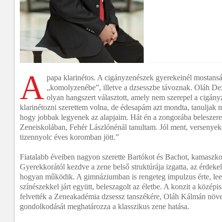
A
papa klarinétos. A cigányzenészek gyerekeinél mostansá
„komolyzenébe”, illetve a dzsesszbe távoznak. Oláh D
olyan hangszert választott, amely nem szerepel a cigán
klarinétozni szerettem volna, de édesapám azt mondta, tanuljak 
hogy jobbak legyenek az alapjaim. Hát én a zongorába beleszere
Zeneiskolában, Fehér Lászlónénál tanultam. Jól ment, versenyek
tizennyolc éves koromban jött.”
Fiatalabb éveiben nagyon szerette Bartókot és Bachot, kamaszko
Gyerekkorától kezdve a zene belső struktúrája izgatta, az érdeke
hogyan működik. A gimnáziumban is rengeteg impulzus érte, lee
színészekkel járt együtt, beleszagolt az életbe. A konzit a középi
felvették a Zeneakadémia dzsessz tanszékére, Oláh Kálmán növe
gondolkodását meghatározza a klasszikus zene hatása.