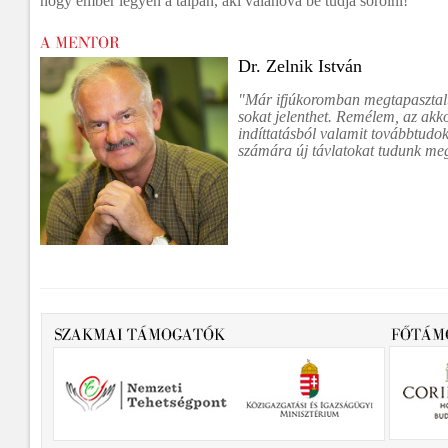
hogy ember legyen a talpán, aki valahová be tudja sorolni!”
Dr. Zelnik István
"Már ifjúkoromban megtapasztal
sokat jelenthet. Remélem, az akko
indíttatásból valamit továbbtudo
számára új távlatokat tudunk meg