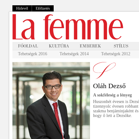
Hírlevél
Előfizetés
Tehetségek 2016
Tehetségek 2014
Tehetségek 2012
Oláh Dezső
A sokféleség a lényeg
Huszonhét évesen is Dezs
tizennyolc évesen robbant
szakma benjáminjaként és
hogy ő lett a Dezsőke.