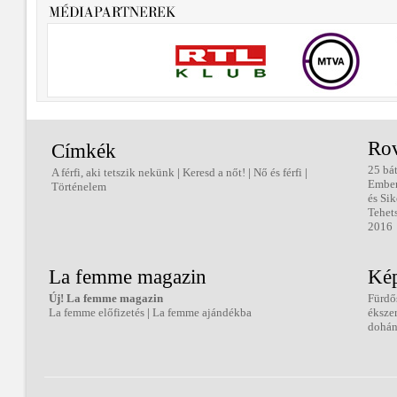
Ro
Címkék
25 bá
A férfi, aki tetszik nekünk
|
Keresd a nőt!
|
Nő és férfi
|
Embe
Történelem
és Sik
Tehet
2016
La femme magazin
Kép
Új! La femme magazin
Fürdő
La femme előfizetés
|
La femme ajándékba
éksze
dohán