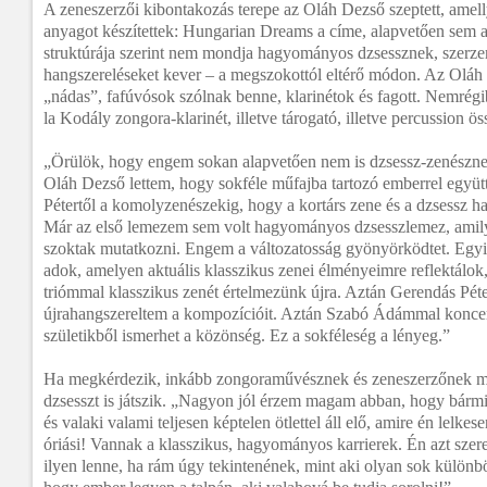
A zeneszerzői kibontakozás terepe az Oláh Dezső szeptett, amel
anyagot készítettek: Hungarian Dreams a címe, alapvetően sem a
struktúrája szerint nem mondja hagyományos dzsessznek, szerze
hangszereléseket kever – a megszokottól eltérő módon. Az Oláh 
„nádas”, fafúvósok szólnak benne, klarinétok és fagott. Nemrégibe
la Kodály zongora-klarinét, illetve tárogató, illetve percussion öss
„Örülök, hogy engem sokan alapvetően nem is dzsessz-zenészne
Oláh Dezső lettem, hogy sokféle műfajba tartozó emberrel együ
Pétertől a komolyzenészekig, hogy a kortárs zene és a dzsessz h
Már az első lemezem sem volt hagyományos dzsesszlemez, amily
szoktak mutatkozni.
Engem a változatosság gyönyörködtet. Egyi
adok, amelyen aktuális klasszikus zenei élményeimre reflektálok
triómmal klasszikus zenét értelmezünk újra. Aztán Gerendás Péte
újrahangszereltem a kompozícióit. Aztán Szabó Ádámmal koncert
születikből ismerhet a közönség. Ez a sokféleség a lényeg.”
Ha megkérdezik, inkább zongoraművésznek és zeneszerzőnek mo
dzsesszt is játszik. „Nagyon jól érzem magam abban, hogy bármi
és valaki valami teljesen képtelen ötlettel áll elő, amire én lelk
óriási! Vannak a klasszikus, hagyományos karrierek. Én azt sze
ilyen lenne, ha rám úgy tekintenének, mint aki olyan sok különb